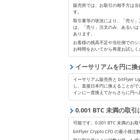
ビットコインキャッシュ
販売所では、お取引の相手方は当
「購入が完了しました。」
す。
モナコイン
取引量等の状況により、「売り」
リスク
は、「売り」注文のみ、あるいは
あります。
エックスアールピー（XRP）
お客様の残高不足や当社側でのシ
ベーシックアテンショントー
お時間をおいてから再度お試しく
クン
ステラルーメン
イーサリアムを円に換
ネム
イーサリアム販売所と bitFlyer L
し、直接日本円に換えることができます。
テゾス
インに一度換えてからさらに円へ
ポルカドット
0.001 BTC 未満の
チェーンリンク
シンボル
可能です。0.001 BTC 未満
bitFlyer Crypto CFD の最小発注
ポリゴン