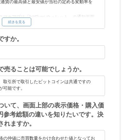
仮想通貨の最高値と最安値が当社の定める変動率を
入力した場合において、売却価格に売却数量を乗
下回る際は、1円以上の金額になる数量にご変更い
ホアプリ「bitFlyer ウォレット」の通知画面
続きを見る
初期設定では、ビットコインのみ設定されていま
の変動等を踏まえ、変更することがあります。
ですか。
るものではありません。また、当社が定める変動
号資産の価格や市場動向に鑑み予告なく変更する
発注数量
最大発注数量
保有制限数量
1,000
無
産関連の一般情報の提供を目的としたものであ
はありません。
で売ることは可能でしょうか。
400,000
無
いる方を対象に通知させていただきます。
、取引所で取引したビットコインは共通ですの
が可能です。
小発注数量
最大発注数量
保有制限数量
ついて、画面上部の表示価格・購入価
日本円参考総額の違いを知りたいです。決
01
1,000
無
されますか。
1
400,000
無
1
1,000
無
格の仲値に売買数量をかけ合わせた値となってお