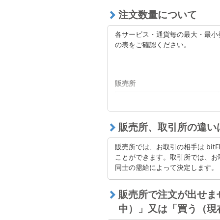
日次損益＝累積評価損益-当日ま
注文数量について
※ 保有通貨、建玉の相場変動に
各サービス・通貨毎の最大・最小
※ 各手数料は計算に含まれませ
の表をご確認ください。
※ 当社独自の計算式のため所得
販売所
取扱通貨
販売所、取引所の違い
ビットコイン
販売所では、お取引の相手は bitFl
イーサ（イーサリアム）
ことができます。取引所では、お
同士の需給によって決定します。
イーサ（イーサリアム・クラ
シック）
販売所で注文が出せま
ライトコイン
中）」又は「買う（現