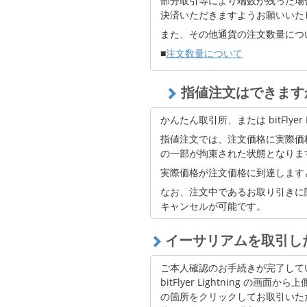
部分取引等により端数が残った場
メイカー
決済いただきますようお願いいた
また、その他通貨の注文数量につ
ジパングコイン
■
注文数量について
フレア
シバイヌ
指値注文はできます
右上の残高（BTC）に購入し
パレットトークン
かんたん取引所、または bitFlyer
ザ・サンドボックス
指値注文では、注文価格に実際価
の一部が拘束された状態となりま
アクシーインフィニティ
実際価格が注文価格に到達します
ディセントラランド
なお、注文中であるお取り引きに
キャンセルが可能です。
イミュータブル
イーサリアムを取引し
エイプコイン
チリーズ
ご本人確認のお手続きが完了して
bitFlyer Lightning の画面
ダイ
の箇所をクリックしてお取引いた