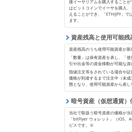
接イーサリアムを購入することができます。
アバランチ
はビットコインでイーサを購入、
えることができ、「ETH/JPY
レンダートークン
ます。
ザ・グラフ
資産残高と使用可能残
ドージコイン
マスクネットワーク
資産残高のうち使用可能資産が新
「数量」は保有資産を表し、「使
ジパングコインプラチナ
引や出金等の資金移動が可能な資
ジパングコインシルバー
指値注文等をされている場合や証
価格が到達するまで注文中（未成
ポリゴンエコシステムトーク
態となり、使用可能資産から差し
ン
ペペ
暗号資産（仮想通貨）
スカイ
当社で取扱う暗号資産の価格が当
ソラナ
「bitFlyer ウォレット」（iO
ビスです。※