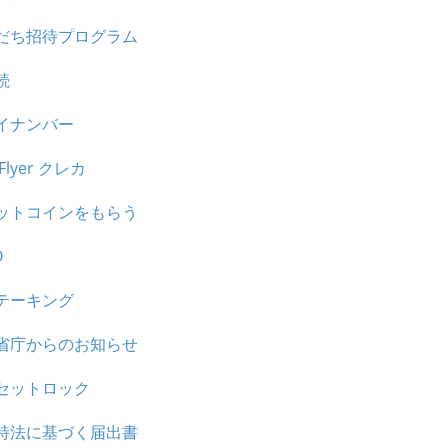
だち招待プログラム
続
イナンバー
tFlyer クレカ
ットコインをもらう
O
テーキング
省庁からのお知らせ
セットロック
特法に基づく届出書