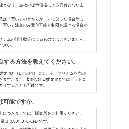
BCH
0.00000001
80
無
社となり、当社の提示価格による売買となりま
と表示された後、閉じるを選択します。
MONA
0.00000001
40,000
無
又は「買い」のどちらか一方に偏った場合等に
LSK
0.001
6,000
無
「買い」注文のみ受付可能と制限を設ける場合が
XRP
0.000001
60,000
無
ステムの誤作動等によるものではございません。
ださい。
BAT
0.00000001
50,000
無
XLM
0.0000001
50,000
無
金する方法を教えてください。
XEM
0.000001
100,000
無
ightning （ETH/JPY）にて、イーサリアムを売却
また、bitFlyer Lightning ではビットコ
XTZ
0.000001
10,000
無
換金することも可能です。
DOT
0.00000001
4,000
無
取引は可能ですか。
LINK
0.00000001
1,000
無
XYM
0.000001
80,000
無
のお取引につきましては、販売所をご利用ください。
数量は 0.001 BTC-CFD です。
MATIC
0.00000001
40,000
無