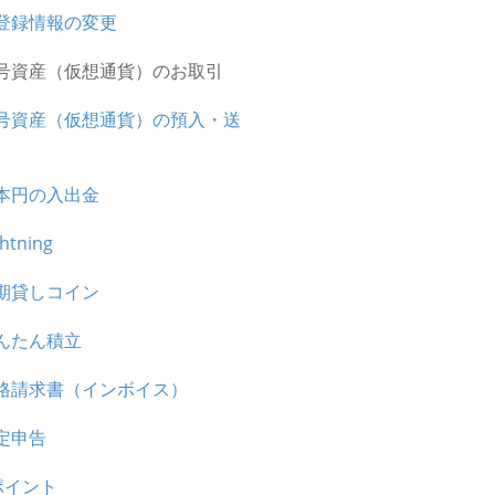
登録情報の変更
号資産（仮想通貨）のお取引
号資産（仮想通貨）の預入・送
本円の入出金
ghtning
期貸しコイン
んたん積立
格請求書（インボイス）
定申告
ポイント