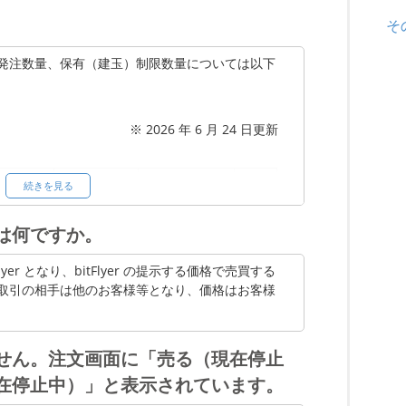
での評価損益
そ
よる損益も加味されます。
発注数量、保有（建玉）制限数量については以下
ん。
税計算にはご利用いただけません。
※ 2026 年 6 月 24 日更新
保有
続きを見る
最小発注数
単位
最大発注数量
制限
量
数量
は何ですか。
BTC
0.00000001
15
無
yer となり、bitFlyer の提示する価格で売買する
ETH
0.00000001
100
無
取引の相手は他のお客様等となり、価格はお客様
ETC
0.00000001
1,200
無
せん。注文画面に「売る（現在停止
LTC
0.00000001
250
無
在停止中）」と表示されています。