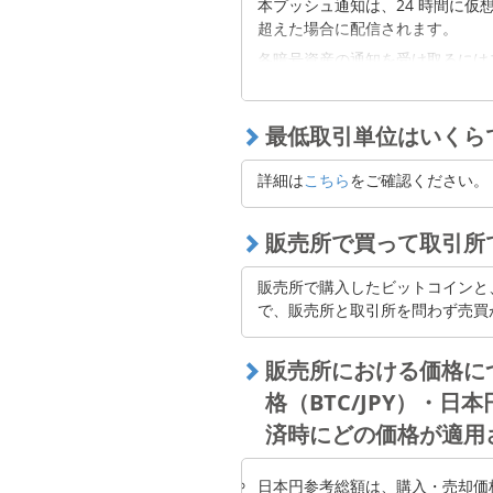
本プッシュ通知は、24 時間に
最小買取単位を注文数量として
※
超えた場合に配信されます。
じた金額の日本円換算額が1円を
ただく必要があります。
各暗号資産の通知を受け取るにはスマ
から事前に設定をお願いします。
最⼩・最⼤発注数量は市場価格
※
す。
最低取引単位はいくら
※リアルタイムでの配信を保証す
取引所
率はプッシュ通知内に記載し、暗
取扱通貨ペア
単位
最小
詳細は
こちら
をご確認ください。
可能性があります。
BTC/JPY
BTC
0.001
※本サービスはあくまでも暗号資
り、特定の取引を推奨するもので
販売所で買って取引所
ELF/JPY
ELF
0.01
※プッシュ通知を ON にされて
販売所で購入したビットコインと
で、販売所と取引所を問わず売買
Lightning 現物
取扱通貨ペア
単位
最
販売所における価格に
格（BTC/JPY）・
BTC/JPY
BTC
0.0
済時にどの価格が適用
ELF/JPY
ELF
0.0
ETH/BTC
ETH
0.0
日本円参考総額は、購入・売却価