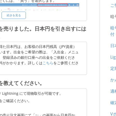
だくには、「買う」を選択します。
ご
続きを見る
暗
暗
を売りました。日本円を引き出すには
付
。
日
得た日本円は、お客様の日本円残高（JPY資産）
にて、「↑↓」の画面から日本円かBTCを切り替
います。出金をご希望の際は、「入出金」メニュ
を入力し、「買い注文に進む」を選択します。
Li
、登録済みの銀行口座への出金をご依頼くださ
料がかかります。詳しくは
こちら
をご参照くださ
定
か
を教えてください。
適
 Lightning にて現物取引が可能です。
をご確認ください。
確
V
の売り注文画面にて「↑↓」の画面から日本円か