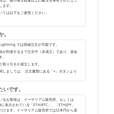
合は、最小発注数量以上の建玉を保有された上で
MKR
0.00000001
8
無
します。
いては以下をご参照ください。
ZPG
0.0001
80
無
FLR
0.000001
500,000
無
SHIB
1,000
2,000,000,000
無
か。
た BTC が反映されます。
PLT
0.00000001
30,000
無
 Lightning では指値注文が可能です。
SAND
0.00000001
35,000
無
格が到達するまで注文中（未成立）であり、資金
す。
AXS
0.0001
1,800
無
と取り引きが成立します。
MANA
0.01
25,000
無
関しましては、 注文履歴にある「×」ボタンより
IMX
0.001
8,000
無
たいです。
APE
0.001
20,000
無
CHZ
0.01
150,000
無
いるお客様は、イーサリアム販売所、もしくは
から上側に表示されている「ETH/BTC」、「ETH/JPY」
DAI
0.001
15,000
無
だけます。イーサリアム販売所では日本円から直