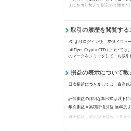
BTCを切り替えて指定の金額ま
を確定する」をクリックします。
【かんたん取引所】
取引の履歴を閲覧する
任意の数量（BTC）および価格（B
し、6 秒以内に「注文実行」をク
PC よりログイン後、左側メニ
bitFlyer Crypto CFD につい
【bitFlyer Lightning】bitF
のマークをクリックして「お取引
てご利用いただけます。
任意の数量（BTC）および価格（B
損益の表示について教
を選択し、「売り」を選択し、完
日次損益につきましては、資産残高の
指定した金額または数量に
評価損益の詳細な算出式は以下に
「買い注文を確定する」を
年次損益＝累積評価損益-当年度
月次損益＝累積評価損益-当月ま
週次損益＝累積評価損益-当週月