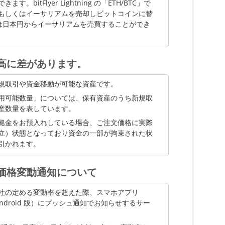
bitFlyer Lightning の「ETH/BTC」で
AVAX
0.0001
500
無
もしくはイーサリアムを売却しビットコインに替
」では日本円からイーサリアムを売買することができ
RNDR
0.001
2,000
無
GRT
0.01
50,000
無
高に差があります。
DOGE
0.01
180,000
無
MASK
0.001
3,000
無
規取引や資金移動が可能な資産です。
用可能数量」については、保有資産のうち新規取
ZPGPT
0.0001
250
無
産数量を表しています。
ZPGAG
0.001
8000
無
拠金をお預入れしている場合、ご注文価格に実際
立）状態となっており資金の一部が拘束された状
POL
0.01
40,000
無
引かれます。
PEPE
640
1,280,000,000
無
価格変動通知について
SKY
0.1
176,500
無
社の定める変動率を超えた際、スマホアプリ
SOL
0.0001
180
無
S、Android 版）にプッシュ通知でお知らせするサー