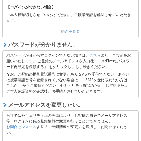
【ログインができない場合】
ご本人様確認をさせていただいた後に、二段階認証を解除させていただき
ます。
以下よりご依頼ください。
続きを見る
■
二段階認証の解除をご希望の方へ
※二段階認証解除後も当社の定めるセキュリティの観点から認証コードを
パスワードが分かりません。
送付しております。メールの受信ができない場合には、受信設定またはキ
ャリア側に起因する可能性がございますので、以下 3点のご確認をお願い
パスワードが分からずログインできない場合は、
こちら
より、再設定をお
いたします。
願いいたします。 ご登録のメールアドレスを入力後、「bitFlyerにパスワ
ード再設定を依頼する」 をクリックし、お手続きください。
「@bitflyer.com」「@bitflyer.jp」のドメイン指定解除
フィルタリング設定に当社が該当していないか
なお、ご登録の携帯電話番号に変更があり SMS を受信できない、あるい
迷惑メールフォルダに振り分けられていないか
は携帯電話番号を登録されていない場合は、「SMSを受け取れない方は
こちら」 からご依頼ください。セキュリティ確保のため、お電話または
ご本人確認資料の確認後、お手続きさせていただきます。
【上記にて解決できない場合】
以下よりお問い合わせください。
メールアドレスを変更したい。
■
お問合せフォーム
当社ではセキュリティ上の理由により、お客様ご自身でメールアドレス
等、ログインに係る登録情報の変更を行うことはできません。
お問合せフォーム
より「ご登録情報の変更」を選択し、お問合せくださ
い。