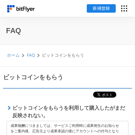
新規登録
English
FAQ
ログイン
ホーム
FAQ
ビットコインをもらう
新規登録
暗号資産のはじめ方
ビットコインをもらう
サービス一覧
ビットコインをもらうを利用して購入したがまだ
チャート・相場
反映されない。
料金
成果報酬につきましては、サービスご利用時に成果発生のお知らせ
をご案内後、広告主より成果承認の後にアカウントへの付与となり