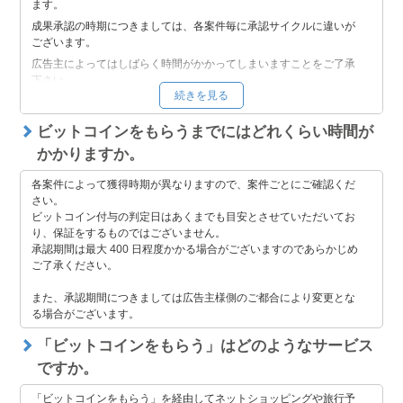
ます。
セキュリティ
成果承認の時期につきましては、各案件毎に承認サイクルに違いが
ございます。
広告主によってはしばらく時間がかかってしまいますことをご了承
サポート
下さい。
続きを見る
※条件達成以外の別途手続きは不要でございます。
承認時期の目安につきましてはビットコインをもらう画面にて、ご
ビットコインをもらうまでにはどれくらい時間が
利用頂いたサービスをご確認ください。
かかりますか。
承認後、アカウントへの付与が完了しますとお取引レポートならび
に資産状況にてご確認いただけます。
各案件によって獲得時期が異なりますので、案件ごとにご確認くだ
さい。
ビットコイン付与の判定日はあくまでも目安とさせていただいてお
り、保証をするものではございません。
承認期間は最大 400 日程度かかる場合がございますのであらかじめ
ご了承ください。
また、承認期間につきましては広告主様側のご都合により変更とな
る場合がございます。
「ビットコインをもらう」はどのようなサービス
ですか。
「ビットコインをもらう」を経由してネットショッピングや旅行予