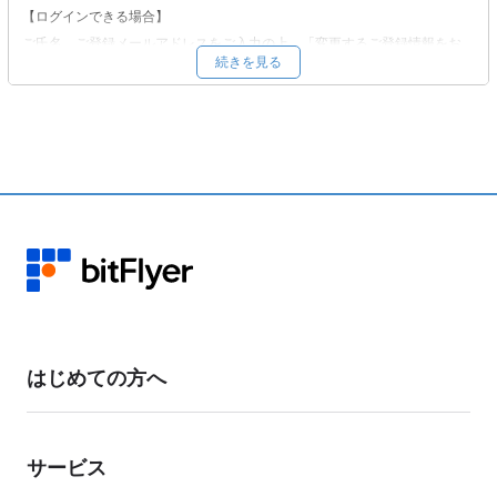
【ログインできる場合】
ご氏名、ご登録メールアドレスをご入力の上、「変更するご登録情報をお
続きを見る
選びください。」から「メールアドレス」をご選択いただき、必要事項を
ご入力の上、ご依頼ください。
【ログインできない場合 】
ご氏名、ご登録メールアドレスをご入力の上、「変更するご登録情報をお
選びください。」から「その他」をご選択いただき、ご変更を希望される
登録情報をご記載ください。
変更希望先メールアドレスへ、変更手続きに必要な情報をお送りいたしま
す。内容をご確認の上、ご返信ください。
本人確認書類をご提出いただき、ご本人による申請であることを確認した
うえで変更手続きを行います。 お客様のアカウント状況により、当社よ
り確認のお電話をかけさせていただく場合があります。
お手数をおかけいたしますが、お客様の資産保護のための対応となります
はじめての方へ
ので、あらかじめご了承ください。
サービス