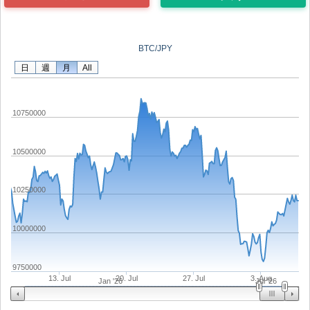
BTC/JPY
日
週
月
All
10750000
10500000
10250000
10000000
9750000
13. Jul
20. Jul
27. Jul
3. Aug
Jan '26
Jul '26