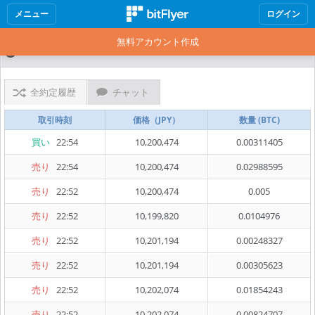
メニュー
ログイン
無料アカウント作成
かんたん取引所
全約定履歴
チャット
取引時刻
価格（JPY）
数量 (BTC)
買い
22:54
10,200,474
0.00311405
売り
22:54
10,200,474
0.02988595
売り
22:52
10,200,474
0.005
売り
22:52
10,199,820
0.0104976
売り
22:52
10,201,194
0.00248327
売り
22:52
10,201,194
0.00305623
売り
22:52
10,202,074
0.01854243
売り
22:52
10,202,074
0.00824707