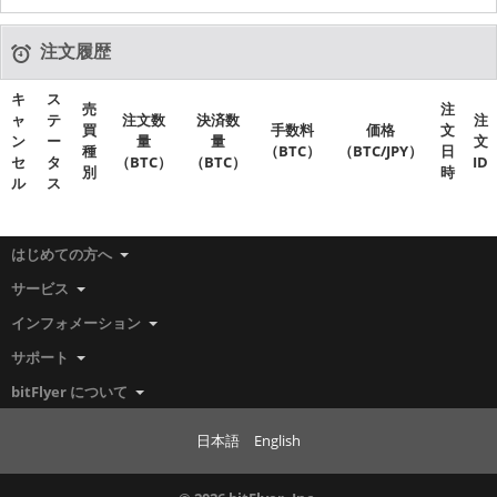
注文履歴
キ
ス
売
注
ャ
テ
注文数
決済数
注
買
手数料
価格
文
ン
ー
量
量
文
種
（BTC）
（BTC/JPY）
日
セ
タ
（BTC）
（BTC）
ID
別
時
ル
ス
はじめての方へ
サービス
インフォメーション
サポート
bitFlyer について
日本語
English