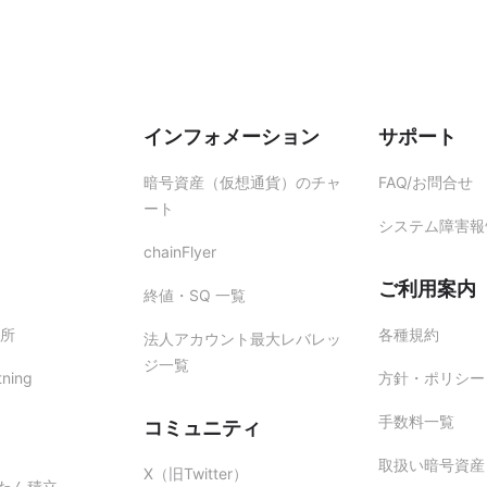
インフォメーション
サポート
暗号資産（仮想通貨）のチャ
FAQ/お問合せ
ート
システム障害報
chainFlyer
ご利用案内
終値・SQ 一覧
所
各種規約
法人アカウント最大レバレッ
ジ一覧
tning
方針・ポリシー
手数料一覧
コミュニティ
取扱い暗号資産
X（旧Twitter）
かんたん積立