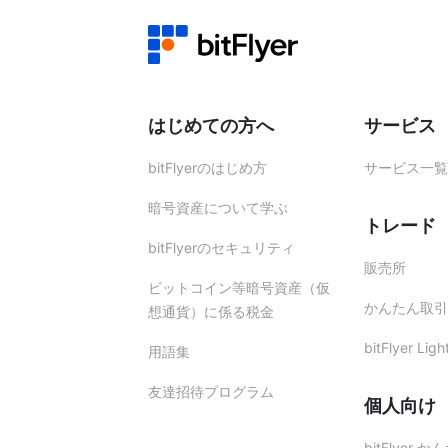
はじめての方へ
サービス
bitFlyerのはじめ方
サービス一覧
暗号資産について学ぶ
トレード
bitFlyerのセキュリティ
販売所
ビットコイン等暗号資産（仮
かんたん取引
想通貨）に係る税金
bitFlyer Ligh
用語集
友達招待プログラム
個人向け
bitFlyer 