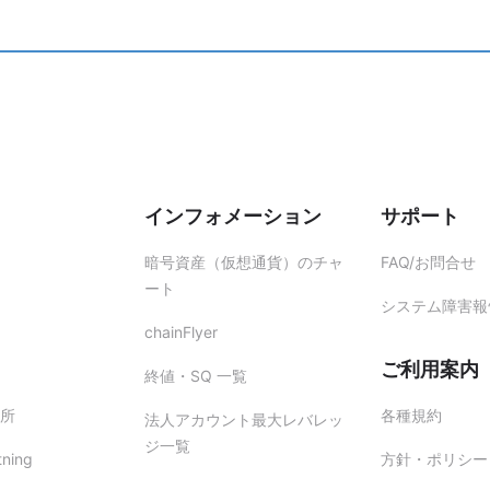
手続きに必要な情報をお送りいたします。内容をご確認の上、ご返信く
本人による申請であることを確認したうえで変更手続きを行います。 
いただく場合があります。
客様の資産保護のための対応となりますので、あらかじめご了承ください
インフォメーション
サポート
暗号資産（仮想通貨）のチャ
FAQ/お問合せ
ート
システム障害報
chainFlyer
ご利用案内
終値・SQ 一覧
所
各種規約
法人アカウント最大レバレッ
ジ一覧
tning
方針・ポリシー