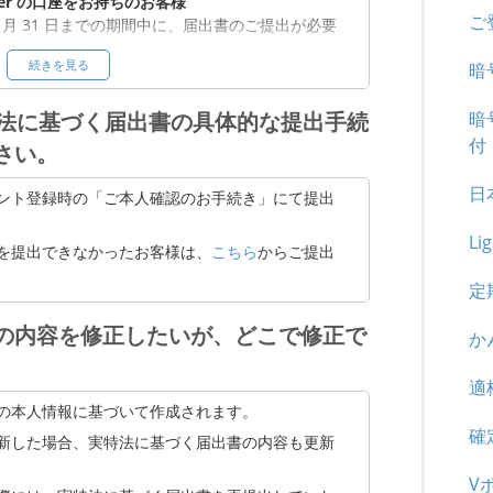
tFlyer の口座をお持ちのお客様
ご
6 年 12 月 31 日までの期間中に、届出書のご提出が必要
続きを見る
暗
 月 1 日より、bitFlyer のサービスのご利用に制
暗
る実特法に基づく届出書の具体的な提出手続
付
さい。
日
ント登録時の「ご本人確認のお手続き」にて提出
Li
を提出できなかったお客様は、
こちら
からご提出
定
の内容を修正したいが、どこで修正で
か
適
の本人情報に基づいて作成されます。
確
新した場合、実特法に基づく届出書の内容も更新
V