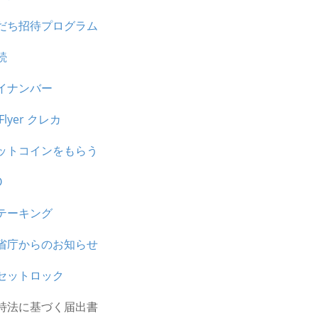
だち招待プログラム
続
イナンバー
tFlyer クレカ
ットコインをもらう
O
テーキング
省庁からのお知らせ
セットロック
特法に基づく届出書