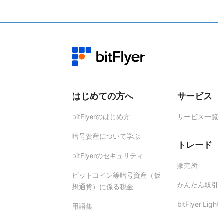
変更希望先メールアドレスへ、変更
本人確認書類をご提出いただき、ご
当社より確認のお電話をかけさせて
お手数をおかけいたしますが、お
はじめての方へ
サービス
bitFlyerのはじめ方
サービス一覧
暗号資産について学ぶ
トレード
bitFlyerのセキュリティ
販売所
ビットコイン等暗号資産（仮
かんたん取引
想通貨）に係る税金
bitFlyer Ligh
用語集