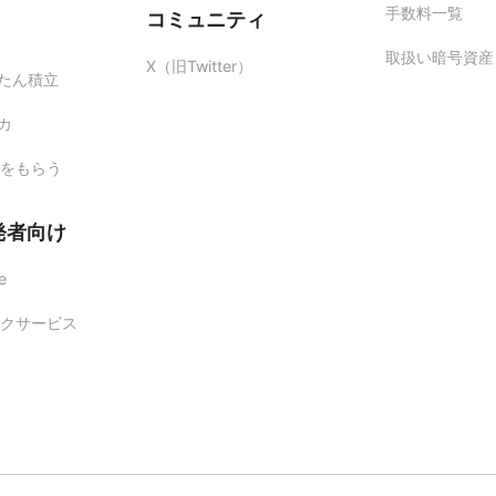
手数料一覧
コミュニティ
取扱い暗号資産
X（旧Twitter）
かんたん積立
レカ
をもらう
発者向け
e
クサービス