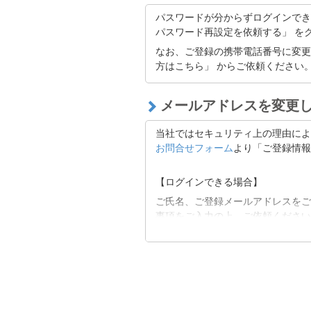
「@bitflyer.com」「@bitflye
パスワードが分からずログインでき
フィルタリング設定に当社が該当し
パスワード再設定を依頼する」 を
なお、ご登録の携帯電話番号に変更
迷惑メールフォルダに振り分けられ
方はこちら」 からご依頼ください
【上記にて解決できない場合】
メールアドレスを変更
以下よりお問い合わせください。
■
お問合せフォーム
当社ではセキュリティ上の理由によ
お問合せフォーム
より「ご登録情報
【ログインできる場合】
ご氏名、ご登録メールアドレスをご
事項をご入力の上、ご依頼ください
【ログインできない場合 】
ご氏名、ご登録メールアドレスをご
される登録情報をご記載ください。