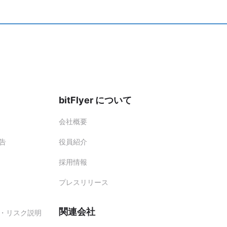
ださい。
お客様のアカウント状況により、
。
bitFlyer について
会社概要
告
役員紹介
採用情報
プレスリリース
関連会社
・リスク説明