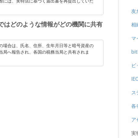
際には、実特法に基づく届出書を再提出していた
友
ではどのような情報がどの機関に共有
相
マ
の場合は、氏名、住所、生年月日等と暗号資産の
bi
当局へ報告され、各国の税務当局と共有されま
ビ
IE
ス
各
ア
実