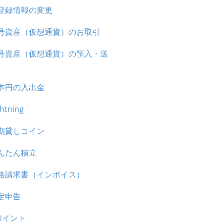
登録情報の変更
号資産（仮想通貨）のお取引
号資産（仮想通貨）の預入・送
本円の入出金
ghtning
期貸しコイン
んたん積立
格請求書（インボイス）
定申告
ポイント