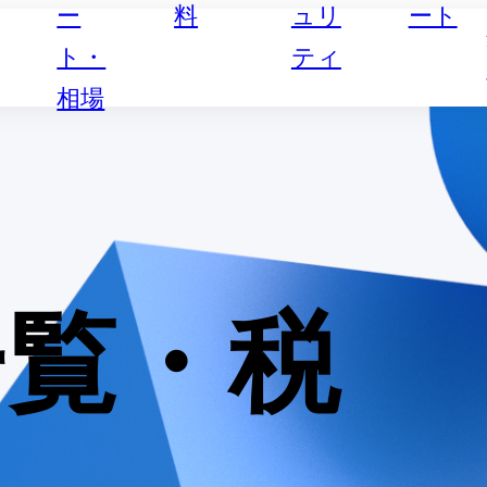
ー
料
ュリ
ート
ト・
ティ
相場
一覧・税