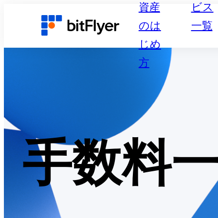
資産
ビス
のは
一覧
じめ
方
手数料