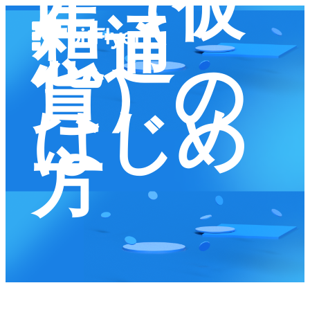
産（仮
想通
貨）の
はじめ
方