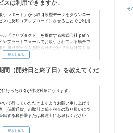
ビスは利用できますか。
仮想通貨）取引による利益との通算ができませ
及び計算書について（令和3年12月）
そ
取引レポート」から取引履歴データをダウンロー
 （平成 30 年 11 月）
ビスに反映（アップロード）させることでご利用
おいて行っていただきますようお願い申し上げま
仮想通貨）の取引に係る税金の取り扱いについ
ル「クリプタクト」を提供する株式会社 pafin
轄する税務署または税理士にお尋ねください。
所やプラットフォームでお取引されている場合で
取引履歴データを反映させるだけで損益計算を自
続きを見る
るための 10 の質問
履歴データを反映する方法については、下記「ク
部サイト）をご確認ください。
期間（開始日と終了日）を教えてくだ
の取引履歴ファイルダウンロード方法
損益計算結果に関しては、計算処理手順等の違い
1 日までに行った取引が課税対象になります。
ます。また、当社と他社間での取引や、当社以外
された場合は、それらを考慮する必要がございま
おいて行っていただきますようお願い申し上げま
い。
産（仮想通貨）の取引に係る税金の取り扱いにつ
おいて行っていただきますようお願い申し上げま
管轄する税務署または税理士にお尋ねください。
引に係る税金の取扱いについて、詳しくはご自身
税理士にお尋ねください。
続きを見る