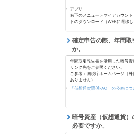
アプリ
右下のメニュー＞マイアカウント
トのダウンロード（WEBに遷移し
確定申告の際、年間取
か。
年間取引報告書を活用した暗号資
リンク先をご参照ください。
ご参考：国税庁ホームページ（外
ありません）
「仮想通貨関係FAQ」の公表につ
仮想通貨に関する税務上の取扱い
暗号資産（仮想通貨）
確定申告はお客様ご自身の責任に
す。
必要ですか。
また、確定申告および暗号資産（