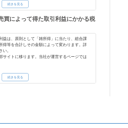
続きを見る
（お名前部分）＞アカウント履歴＞お取引レポー
売買によって得た取引利益にかかる税
ます）
利益は、原則として「雑所得」に当たり、総合課
所得等を合計しその金額によって変わります。詳
さい。
部サイトに移ります。当社が運営するページでは
続きを見る
おいて行っていただきますようお願い申し上げま
仮想通貨）の取引に係る税金の取り扱いについ
轄する税務署または税理士にお尋ねください。
るための 10 の質問