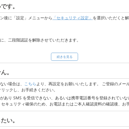
いです。
ン後に「設定」メニューから
「セキュリティ設定」
を選択いただくと解
に、二段階認証を解除させていただきます。
続きを見る
セキュリティの観点から認証コードを送付しております。メールの受信
ございますので、以下 3点のご確認をお願いいたします。
せん。
r.jp」のドメイン指定解除
ない場合は、
こちら
より、再設定をお願いいたします。 ご登録のメールアド
ていないか
クリックし、お手続きください。
があり SMS を受信できない、あるいは携帯電話番号を登録されていな
ていないか
。セキュリティ確保のため、お電話またはご本人確認資料の確認後、お
したい。