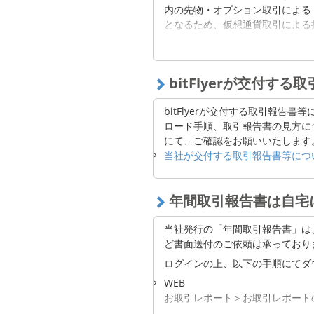
内の先物・オプション取引による
となるため、仮想通貨取引による
確定申告はお客様ご自身の責任に
す。また、確定申告および暗号資
bitFlyerが交付
いて、詳しくはご自身の居住地を
「確定申告」の関連リンク
bitFlyerが交付する取引報告
ロード手順、取引報告書の見方に
仮想通貨の税金と確定申告を理解す
にて、ご確認をお願いいたします
当社が交付する取引報告書等につ
年間取引報告書は自宅
当社発行の「年間取引報告書」は
ど書面送付のご依頼は承っており
ログインの上、以下の手順にてダ
WEB
お取引レポート＞お取引レポート