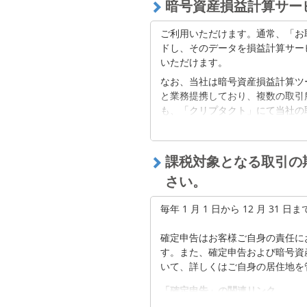
暗号資産損益計算サー
税の対象となるため、暗号資産（
仮想通貨に関する税務上の取扱い
ん。
ご利用いただけます。通常、「お
「仮想通貨関係FAQ」の公表について
ドし、そのデータを損益計算サー
確定申告はお客様ご自身の責任に
いただけます。
す。
また、確定申告および暗号資産（
なお、当社は暗号資産損益計算ツー
て、詳しくはご自身の居住地を管
と業務提携しており、複数の取引
も、「クリプタクト」にて当社の
「確定申告」の関連リンク
動的に行うことが可能です。
仮想通貨の税金と確定申告を理解す
*「クリプタクト」に当社の取引
リプタクト」のホームページ（外
課税対象となる取引の
bitFlyer(ビットフライヤー)
さい。
なお、「クリプタクト」における
毎年 1 月 1 日から 12 月 3
により差異が生じる場合がござい
で暗号資産の売買・送付・預入を
確定申告はお客様ご自身の責任に
すので、あらかじめご了承くださ
す。また、確定申告および暗号資
確定申告はお客様ご自身の責任に
いて、詳しくはご自身の居住地を
す。確定申告および暗号資産の取
「確定申告」の関連リンク
の居住地を管轄する税務署または