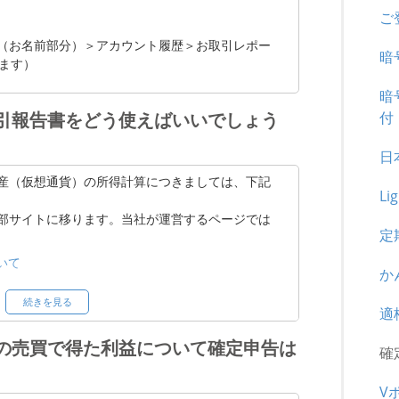
ご
（お名前部分）＞アカウント履歴＞お取引レポー
暗
ます）
暗
付
引報告書をどう使えばいいでしょう
日
産（仮想通貨）の所得計算につきましては、下記
Li
部サイトに移ります。当社が運営するページでは
定
いて
か
及び計算書について（令和7年12月）
続きを見る
適
の売買で得た利益について確定申告は
おいて行っていただきますようお願い申し上げま
確
仮想通貨）の取引に係る税金の取り扱いについ
V