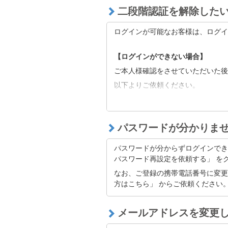
二段階認証を解除した
ログインが可能なお客様は、ログイ
【ログインができない場合】
ご本人様確認をさせていただいた後
以下よりご依頼ください。
■
二段階認証の解除をご希望の方へ
※二段階認証解除後も当社の定める
たはキャリア側に起因する可能性が
パスワードが分かりま
「@bitflyer.com」「@bitflye
パスワードが分からずログインでき
フィルタリング設定に当社が該当し
パスワード再設定を依頼する」 を
なお、ご登録の携帯電話番号に変更
迷惑メールフォルダに振り分けられ
方はこちら」 からご依頼ください
【上記にて解決できない場合】
メールアドレスを変更
以下よりお問い合わせください。