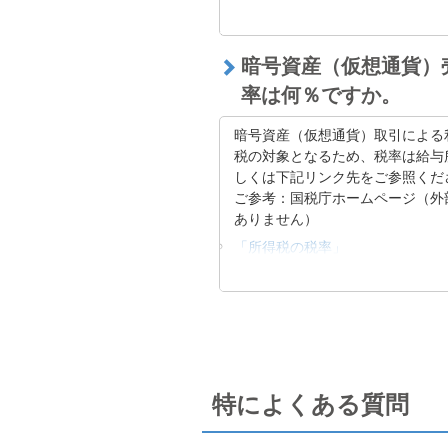
アプリ
右下のメニュー＞マイアカウント
暗号資産（仮想通貨）
トのダウンロード（WEBに遷移し
率は何％ですか。
暗号資産（仮想通貨）取引による
税の対象となるため、税率は給与
しくは下記リンク先をご参照くだ
ご参考：国税庁ホームページ（外
ありません）
「所得税の税率」
確定申告はお客様ご自身の責任に
す。
また、確定申告および暗号資産（
て、詳しくはご自身の居住地を管
特によくある質問
「確定申告」の関連リンク
仮想通貨の税金と確定申告を理解す