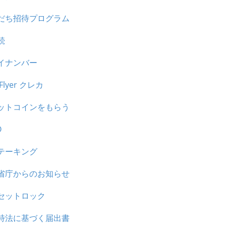
だち招待プログラム
続
イナンバー
tFlyer クレカ
ットコインをもらう
O
テーキング
省庁からのお知らせ
セットロック
特法に基づく届出書