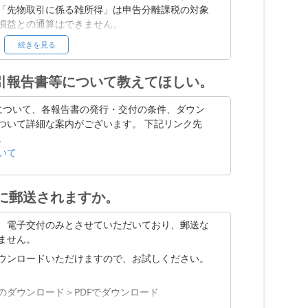
「先物取引に係る雑所得」は申告分離課税の対象
損益との通算はできません。
続きを見る
おいて行っていただきますようお願い申し上げま
産（仮想通貨）の取引に係る税金の取り扱いにつ
する取引報告書等について教えてほしい。
管轄する税務署または税理士にお尋ねください。
書等について、各報告書の発行・交付の条件、ダウン
ついて詳細な案内がございます。 下記リンク先
るための 10 の質問
。
いて
に郵送されますか。
、電子交付のみとさせていただいており、郵送な
ません。
ウンロードいただけますので、お試しください。
のダウンロード＞PDFでダウンロード