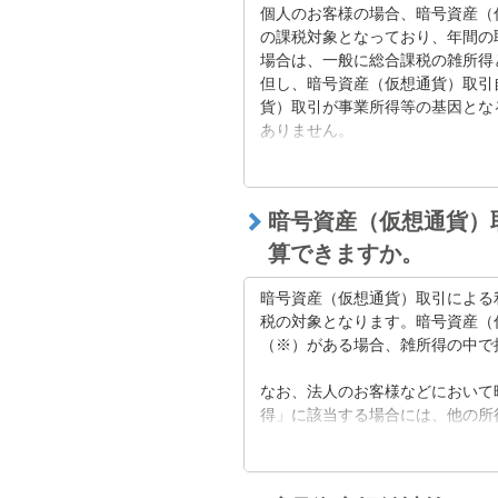
て、詳しくはご自身の居住地を管
個人のお客様の場合、暗号資産（
の課税対象となっており、年間の
場合は、一般に総合課税の雑所得
但し、暗号資産（仮想通貨）取引
貨）取引が事業所得等の基因とな
ありません。
なお、一部の給与所得者は、当該利
てよい場合があります。法人のお
暗号資産（仮想通貨）
税金の取扱いについて、詳しくは
算できますか。
お尋ねください。当社は、いかな
告、税負担及び損害について、一
暗号資産（仮想通貨）取引による
税の対象となります。暗号資産（
その他関連ページについては以下
（※）がある場合、雑所得の中で
ビットコイン、仮想通貨の税金と確
なお、法人のお客様などにおいて
確定申告
得」に該当する場合には、他の所
※外国為替証拠金取引（FX）や
ご参考：国税庁ホームページ（こ
する「先物取引に係る雑所得」を
ージではありません）