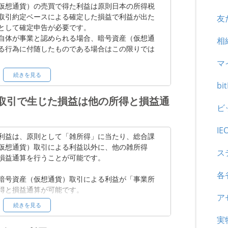
轄する税務署または税理士にお尋ねください。
仮想通貨）の売買で得た利益は原則日本の所得税
取引約定ベースによる確定した損益で利益が出た
友
として確定申告が必要です。
自体が事業と認められる場合、暗号資産（仮想通
相
る行為に付随したものである場合はこの限りでは
マ
続きを見る
益が 20 万円以下の場合、確定申告を行わなく
bi
客様の場合も法人税上、確定申告が必要です。
取引で生じた損益は他の所得と損益通
ビ
お客様の責任において各自税務署または税理士に
る場合においてもお客様または第三者の税務申
IE
切の責任を負いません。
利益は、原則として「雑所得」に当たり、総合課
仮想通貨）取引による利益以外に、他の雑所得
ス
をご参照ください。
損益通算を行うことが可能です。
定申告を理解するための 10 の質問
各
暗号資産（仮想通貨）取引による利益が「事業所
得と損益通算が可能です。
ア
続きを見る
国内における先物・オプション等による損益が該当
れより外部サイトに移ります。当社が運営するペ
実
除きます。先物取引に係る雑所得は、申告分離課