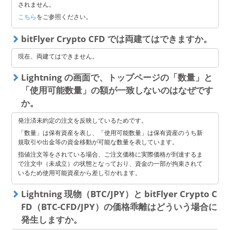
まで有効」です。
されません。
一つ目の注文に‌おいて‌一部数量のみが約定した場合、残りの数量の
こちら
をご参照ください。
ご注文は、お客様ご自身‌で‌キャンセル‌しない限り、有効期限内は‌継
続して注文中の状態となります。
bitFlyer Crypto CFD では両建てはできますか。
※ ‌注文の有効期限は最大30 日です。特に指定がない場合は 30 日が
適用されます。
現在、両建てはできません。
②‌Immediate or Cancel の場合
Lightning の画面で、トップページの「数量」と
この注文執行条件は「指定した価格か、それよりも有利な価格で、
即時に一部あるいは全部を約定させ、約定しなかった注文数量をキ
「使用可能数量」の額が一致しないのはなぜです
ャンセルする」です。
か。
一つ目の注文に‌おいて‌一部数量のみが約定した場合、IFD 注文自体
が自動的にキャンセルされるため、二つ目の注文は発注されませ
発注済未約定の注文を反映しているためです。
ん。
「数量」は保有資産を表し、「使用可能数量」は保有資産のうち新
③‌Fill or Kill の場合
規取引や出金等の資金移動が可能な数量を表しています。
この注文執行条件は「発注の全数量が即座に約定しない場合、当該
指値注文等をされている場合、ご注文価格に実際価格が到達するま
注文をキャンセルする」です。
で注文中（未成立）の状態となっており、資金の一部が拘束されて
この場合、一つ目の注文は、全数量が約定する‌か、自動的にキャン
いるため使用可能資産から差し引かれます。
セルされるかのどちらかです。
一つ目の注文において一部数量のみが約定することはありません。
Lightning 現物（BTC/JPY）と bitFlyer Crypto C
FD（BTC-CFD/JPY）の価格乖離はどういう場合に
発生しますか。