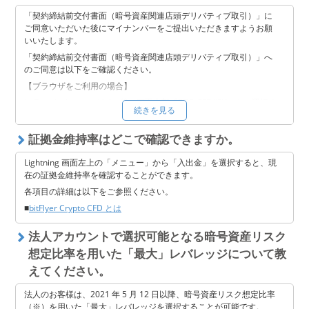
「契約締結前交付書面（暗号資産関連店頭デリバティブ取引）」に
ご同意いただいた後にマイナンバーをご提出いただきますようお願
いいたします。
「契約締結前交付書面（暗号資産関連店頭デリバティブ取引）」へ
のご同意は以下をご確認ください。
【ブラウザをご利用の場合】
bitFlyer Lighting ログイン後に画面上部「BTC-CFD/JPY」をご選択く
続きを見る
ださい。
画面遷移後に同意画面が表示されますので、そちらより「暗号資産
証拠金維持率はどこで確認できますか。
関連店頭デリバティブ取引の契約締結前交付書⾯」をご確認の上、
同意してください。
Lightning 画面左上の「メニュー」から「入出金」を選択すると、現
※
当社推奨環境
よりお試しください。
在の証拠金維持率を確認することができます。
【スマートフォンアプリをご利用の場合】
各項目の詳細は以下をご参照ください。
ログイン後にホーム画面の右にございます Lightning よりお進みい
■
bitFlyer Crypto CFD とは
ただきまして「BTC-CFD/JPY」をご選択ください。
法人アカウントで選択可能となる暗号資産リスク
※ アプリからご登録いただくには、 iOS はバージョン 15 以降、
Android は 8.0 以降にアップデートしていただく必要がございま
想定比率を用いた「最大」レバレッジについて教
す。
えてください。
マイナンバーのご提出は
こちら
をご確認ください。
法人のお客様は、2021 年 5 月 12 日以降、暗号資産リスク想定比率
（※）を用いた「最大」レバレッジを選択することが可能です。