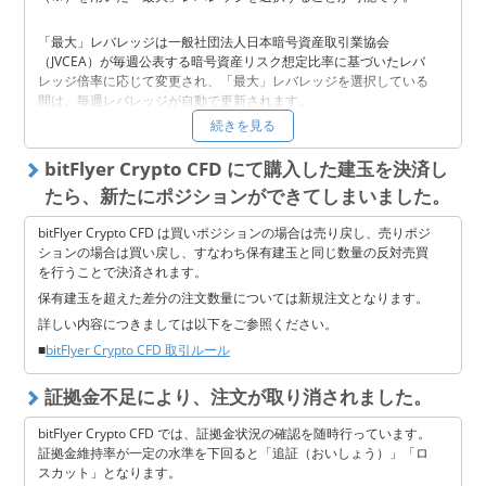
「最大」レバレッジは一般社団法人日本暗号資産取引業協会
（JVCEA）が毎週公表する暗号資産リスク想定比率に基づいたレバ
レッジ倍率に応じて変更され、「最大」レバレッジを選択している
間は、毎週レバレッジが自動で更新されます。
続きを見る
法人アカウントの実際の最大レバレッジ一覧は
こちら
をご確認くだ
さい。
bitFlyer Crypto CFD にて購入した建玉を決済し
※ 暗号資産リスク想定比率とは、暗号資産に係る相場の変動により
たら、新たにポジションができてしまいました。
発生し得る危険に相当する額の元本の額に対する比率として金融庁
長官が定める方法により算出した比率のこと。 算出方法などの詳細
bitFlyer Crypto CFD は買いポジションの場合は売り戻し、売りポジ
は
一般社団法人日本暗号資産取引業協会（JVCEA）
のページをご確
ションの場合は買い戻し、すなわち保有建玉と同じ数量の反対売買
認ください。
を行うことで決済されます。
保有建玉を超えた差分の注文数量については新規注文となります。
＜ご注意点＞
詳しい内容につきましては以下をご参照ください。
※ 「最大」レバレッジが変更されることによってロスカットが発生
■
bitFlyer Crypto CFD 取引ルール
する可能性があります。
※ お取引にあたっては、あらかじめ当社が提供する契約締結前交付
証拠金不足により、注文が取り消されました。
書面（暗号資産関連店頭デリバティブ取引）等をご確認いただき、
内容を十分にご理解いただいたうえで、お客様ご自身の判断と責任
bitFlyer Crypto CFD では、証拠金状況の確認を随時行っています。
によりお取引ください。
証拠金維持率が一定の水準を下回ると「追証（おいしょう）」「ロ
スカット」となります。