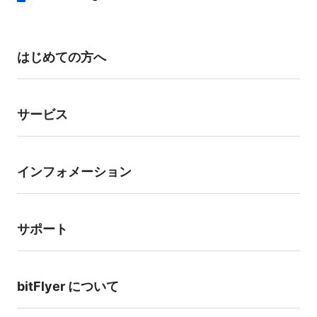
本人確認書類をご提出いただき、ご本人による申請であることを確認した
うえで変更手続きを行います。 お客様のアカウント状況により、当社よ
り確認のお電話をかけさせていただく場合があります。
お手数をおかけいたしますが、お客様の資産保護のための対応となります
はじめての方へ
ので、あらかじめご了承ください。
サービス
インフォメーション
サポート
bitFlyer について