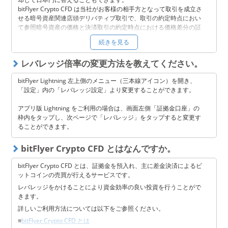
bitFlyer Crypto CFD は当社がお客様の相手方となって取引を成立さ
セキュリティ
せる暗号資産関連店頭デリバティブ取引で、取引の約定時点におい
て参照暗号資産の価格と決済取引の約定時点における価格差分の証
拠金（日本円またはビットコイン）により決済が行われる差金決済
サポート
続きを見る
取引です。
ご利用方法につきましては、以下をご参照ください。
レバレッジ倍率の変更方法を教えてください。
■
bitFlyer Crypto CFD の利用方法について詳しく知りたいです。
bitFlyer Lightning 左上側のメニュー（三本線アイコン）を開き、
「設定」内の「レバレッジ設定」より変更することができます。
※法人のお客様は最大レバレッジが異なります。
アプリ版 Lightning をご利用の場合は、画面左側「証拠金口座」の
枠内をタップし、次ページで「レバレッジ」をタップすると変更す
ることができます。
bitFlyer Crypto CFD とはなんですか。
bitFlyer Crypto CFD とは、証拠金を預入れ、主に差金決済によるビ
ットコインの売買が行えるサービスです。
レバレッジをかけることにより資金効率の良い投資を行うことがで
きます。
詳しいご利用方法については以下をご参照ください。
■
bitFlyer Crypto CFD とは