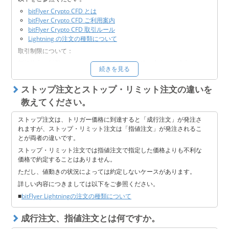
bitFlyer Crypto CFD とは
bitFlyer Crypto CFD ご利用案内
bitFlyer Crypto CFD 取引ルール
Lightning の注文の種類について
取引制限について：
新規注文に制限がかかっている場合は、新規建て方向のご注文がで
続きを見る
きません。保有建玉を決済する方向のご注文（反対売買）のみ実行
可能です。また、建玉を決済するときは、1回のご注文において、
ストップ注文とストップ・リミット注文の違いを
お客様が保有している建玉の数量を超える数量で注文すること（ド
テン）はできません。
教えてください。
なお、取引制限がかかる前にすでに出している新規注文について
ストップ注文は、トリガー価格に到達すると「成行注文」が発注さ
は、取引制限後は約定いたしませんので予めご了承ください。
れますが、ストップ・リミット注文は「指値注文」が発注されるこ
とが両者の違いです。
ストップ・リミット注文では指値注文で指定した価格よりも不利な
価格で約定することはありません。
ただし、値動きの状況によっては約定しないケースがあります。
詳しい内容につきましては以下をご参照ください。
■
bitFlyer Lightningの注文の種類について
成行注文、指値注文とは何ですか。