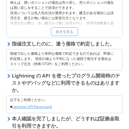
定時に証拠金維持ルールが適用される場合がありますのでご注意く
例えば、買いポジションの場合は売り戻し、売りポジションの場合
ださい。
は買い戻しをすることで決済ができます。
また、追証発生後、上記以外の方法（相場の変動等）によりお客様
決済については先入先出法が適用されます。建玉がある場合には決
の証拠金維持率が 100% 以上となったとしても、追証の解消とはな
済注文、建玉が無い場合には新規注文となります。
りませんのでご注意ください。相場が急激に変動した場合には、追
決済注文の際は、古い建玉から順に決済を行い、決済可能数量を超
証ルールが適用される前又は適用中であってもロスカットルールが
えた差分の注文数量については新規注文となります。
続きを見る
適用される場合があります。
詳しくはを以下をご参照ください。
証拠金維持ルール、追証ルール及びロスカットルールについては以
■
bitFlyer Crypto CFD 取引ルール
指値注文したのに、違う価格で約定しました。
下をご確認ください。
bitFlyer Crypto CFD については
こちら
。
指値で出した価格より有利な価格で約定できるのであれば、即座に
約定致します。 現在の値より不利になった値段で発注する場合は、
ストップ注文（特殊-STOP）をご利用ください。
Lightning の API を使ったプログラム開発時のテ
ストやデバッグなどに利用できるものはあります
か。
以下をご利用ください。
■
Lightning API Playground
本人確認を完了しましたが、どうすれば証拠金取
引を利用できますか。