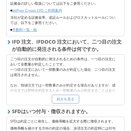
証拠金の詳しい取扱については以下をご参照ください。
■
bitFlyer Crypto CFD ご利用案内
当社が定める証拠金率、追証ルールおよびロスカットルールについ
ては、以下をご参照ください。
■
手数料一覧・税
IFD 注文、IFDOCO 注文において、二つ目の注文
が自動的に発注される条件は何ですか。
二つ目の注文が自動的に発注される‌ための‌条件は、一つ目の注文に‌
おいて‌全数量が約定‌した‌ことです。
一つ目の注文に‌おいて‌一部数量のみが約定した場合、二つ目の注文
は発注されません。
なお、指値注文‌では‌一部数量のみが約定する場合がありますが、成
行注文‌では‌即時全約定するため‌一部数量のみが約定することは‌あり
ません。
続きを見る
そのため、一つ目の‌注文が‌指値注文‌だった場合の挙動は、お客様ご
自身が発注時に設定した「注文執行数量条件」によって次の 3 パタ
SFDはいつ付与・徴収されますか。
ーンに分かれます。
SFDは約定ごとに発生し、価格乖離を拡大する際に徴収されます。
①‌Good 'Til Canceled の場合
この注文執行条件は「注文が約定する、もしくはキャンセルされる
価格乖離を縮小する方向の約定の場合、決済注文の約定時には付与