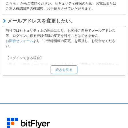
こちら」 からご依頼ください。セキュリティ確保のため、お電話または
ご本人確認資料の確認後、お手続きさせていただきます。
【上記にて解決できない場合】
以下よりお問い合わせください。
メールアドレスを変更したい。
■
お問合せフォーム
当社ではセキュリティ上の理由により、お客様ご自身でメールアドレス
等、ログインに係る登録情報の変更を行うことはできません。
お問合せフォーム
より「ご登録情報の変更」を選択し、お問合せくださ
い。
【ログインできる場合】
ご氏名、ご登録メールアドレスをご入力の上、「変更するご登録情報をお
続きを見る
選びください。」から「メールアドレス」をご選択いただき、必要事項を
ご入力の上、ご依頼ください。
【ログインできない場合 】
ご氏名、ご登録メールアドレスをご入力の上、「変更するご登録情報をお
選びください。」から「その他」をご選択いただき、ご変更を希望される
登録情報をご記載ください。
変更希望先メールアドレスへ、変更手続きに必要な情報をお送りいたしま
す。内容をご確認の上、ご返信ください。