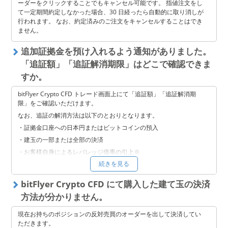
ーダーをクリックすることでもキャンセル可能です。 指値注文をし
て一定期間約定しなかった場合、30 日経ったら自動的に取り消しが
行われます。 なお、約定済みのご注文をキャンセルすることはでき
ません。
追加証拠金を預け入れるよう通知がありました。
「追証額」「追証解消期限」はどこで確認できま
すか。
bitFlyer Crypto CFD トレード画面上にて「追証額」「追証解消期
限」をご確認いただけます。
なお、追証の解消方法は以下のとおりとなります。
・証拠金口座への日本円またはビットコインの預入
・建玉の一部または全部の決済
・お客様自身によるレバレッジ倍率の引上※
続きを見る
※ レバレッジ倍率を最大値未満で設定されている場合は引き上げる
ことで追証の解消が可能です。なお、レバレッジ倍率を最大値に選
択している場合には引き上げられません。例えば、レバレッジ 1 倍
bitFlyer Crypto CFD にて購入した建て玉の決済
の状態で追証ルールが適用され、その後、証拠金維持率が 55% とな
方法が分かりません。
った場合、レバレッジを 2 倍に引き上げることで証拠金維持率は
110% となり、追証は解消されます。ただし、相場が継続して 5 %
現在お持ちのポジションの反対売買のオーダーを出して決済してい
以上変動した場合、証拠金維持率は再度 100% 未満となり、次回判
ただきます。