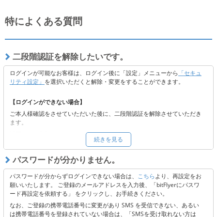
特によくある質問
二段階認証を解除したいです。
ログインが可能なお客様は、ログイン後に「設定」メニューから
「セキュ
リティ設定」
を選択いただくと解除・変更をすることができます。
【ログインができない場合】
ご本人様確認をさせていただいた後に、二段階認証を解除させていただき
ます。
以下よりご依頼ください。
続きを見る
■
二段階認証の解除をご希望の方へ
※二段階認証解除後も当社の定めるセキュリティの観点から認証コードを
パスワードが分かりません。
送付しております。メールの受信ができない場合には、受信設定またはキ
ャリア側に起因する可能性がございますので、以下 3点のご確認をお願い
パスワードが分からずログインできない場合は、
こちら
より、再設定をお
いたします。
願いいたします。 ご登録のメールアドレスを入力後、「bitFlyerにパスワ
ード再設定を依頼する」 をクリックし、お手続きください。
「@bitflyer.com」「@bitflyer.jp」のドメイン指定解除
フィルタリング設定に当社が該当していないか
なお、ご登録の携帯電話番号に変更があり SMS を受信できない、あるい
迷惑メールフォルダに振り分けられていないか
は携帯電話番号を登録されていない場合は、「SMSを受け取れない方は