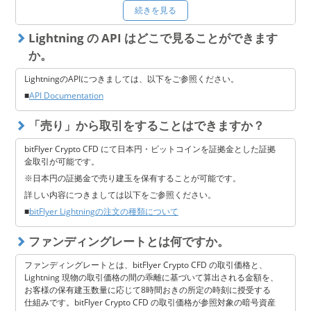
■
bitFlyer Crypto CFD ご利用案内
続きを見る
■
bitFlyer Crypto CFD 取引ルール
Lightning の API はどこで見ることができます
■
bitFlyer Lightning の注文の種類について
か。
LightningのAPIにつきましては、以下をご参照ください。
■
API Documentation
「売り」から取引をすることはできますか？
bitFlyer Crypto CFD にて日本円・ビットコインを証拠金とした証拠
金取引が可能です。
※日本円の証拠金で売り建玉を保有することが可能です。
詳しい内容につきましては以下をご参照ください。
■
bitFlyer Lightningの注文の種類について
ファンディングレートとは何ですか。
ファンディングレートとは、bitFlyer Crypto CFD の取引価格と、
Lightning 現物の取引価格の間の乖離に基づいて算出される金額を、
お客様の保有建玉数量に応じて8時間おきの所定の時刻に授受する
仕組みです。bitFlyer Crypto CFD の取引価格が参照対象の暗号資産