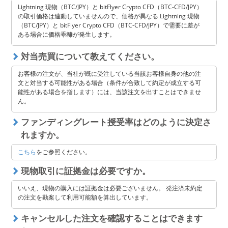
Lightning 現物（BTC/JPY）と bitFlyer Crypto CFD（BTC-CFD/JPY）
の取引価格は連動していませんので、価格が異なる Lightning 現物
（BTC/JPY）と bitFlyer Crypto CFD（BTC-CFD/JPY）で需要に差が
ある場合に価格乖離が発生します。
対当売買について教えてください。
お客様の注文が、当社が既に受注している当該お客様自身の他の注
文と対当する可能性がある場合（条件が合致して約定が成立する可
能性がある場合を指します）には、当該注文を出すことはできませ
ん。
ファンディングレート授受率はどのように決定さ
れますか。
こちら
をご参照ください。
現物取引に証拠金は必要ですか。
いいえ、現物の購入には証拠金は必要ございません。 発注済未約定
の注文を勘案して利用可能額を算出しています。
キャンセルした注文を確認することはできます