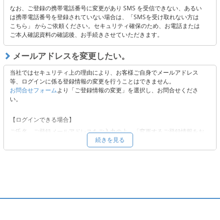
フィルタリング設定に当社が該当していないか
なお、ご登録の携帯電話番号に変更があり SMS を受信できない、あるい
迷惑メールフォルダに振り分けられていないか
は携帯電話番号を登録されていない場合は、「SMSを受け取れない方は
こちら」 からご依頼ください。セキュリティ確保のため、お電話または
ご本人確認資料の確認後、お手続きさせていただきます。
【上記にて解決できない場合】
以下よりお問い合わせください。
メールアドレスを変更したい。
■
お問合せフォーム
当社ではセキュリティ上の理由により、お客様ご自身でメールアドレス
等、ログインに係る登録情報の変更を行うことはできません。
お問合せフォーム
より「ご登録情報の変更」を選択し、お問合せくださ
い。
【ログインできる場合】
ご氏名、ご登録メールアドレスをご入力の上、「変更するご登録情報をお
続きを見る
選びください。」から「メールアドレス」をご選択いただき、必要事項を
ご入力の上、ご依頼ください。
【ログインできない場合 】
ご氏名、ご登録メールアドレスをご入力の上、「変更するご登録情報をお
選びください。」から「その他」をご選択いただき、ご変更を希望される
登録情報をご記載ください。
変更希望先メールアドレスへ、変更手続きに必要な情報をお送りいたしま