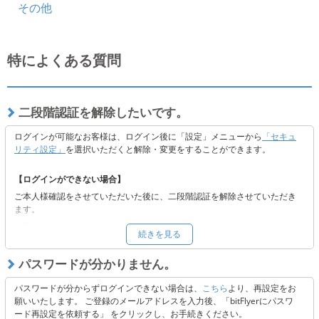
その他
特によくある質問
二段階認証を解除したいです。
ログインが可能なお客様は、ログイン後に「設定」メニューから
「セキュ
リティ設定」
を選択いただくと解除・変更をすることができます。
【ログインができない場合】
ご本人様確認をさせていただいた後に、二段階認証を解除させていただき
ます。
以下よりご依頼ください。
続きを見る
■
二段階認証の解除をご希望の方へ
※二段階認証解除後も当社の定めるセキュリティの観点から認証コードを
パスワードが分かりません。
送付しております。メールの受信ができない場合には、受信設定またはキ
ャリア側に起因する可能性がございますので、以下 3点のご確認をお願い
パスワードが分からずログインできない場合は、
こちら
より、再設定をお
いたします。
願いいたします。 ご登録のメールアドレスを入力後、「bitFlyerにパスワ
ード再設定を依頼する」 をクリックし、お手続きください。
「@bitflyer.com」「@bitflyer.jp」のドメイン指定解除