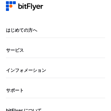
す。内容をご確認の上、ご返信ください。
本人確認書類をご提出いただき、ご本人による申請であることを確認した
うえで変更手続きを行います。 お客様のアカウント状況により、当社よ
り確認のお電話をかけさせていただく場合があります。
お手数をおかけいたしますが、お客様の資産保護のための対応となります
はじめての方へ
ので、あらかじめご了承ください。
サービス
インフォメーション
サポート
bitFlyer について