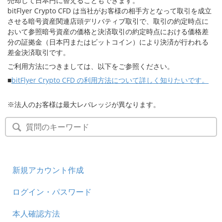
売却して日本円に替えることもできます。
bitFlyer Crypto CFD は当社がお客様の相手方となって取引を成立
セキュリティ
させる暗号資産関連店頭デリバティブ取引で、取引の約定時点に
おいて参照暗号資産の価格と決済取引の約定時点における価格差
サポート
分の証拠金（日本円またはビットコイン）により決済が行われる
差金決済取引です。
ご利用方法につきましては、以下をご参照ください。
■
bitFlyer Crypto CFD の利用方法について詳しく知りたいです。
※法人のお客様は最大レバレッジが異なります。
新規アカウント作成
ログイン・パスワード
本人確認方法