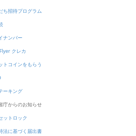
だち招待プログラム
続
イナンバー
tFlyer クレカ
ットコインをもらう
O
テーキング
省庁からのお知らせ
セットロック
特法に基づく届出書