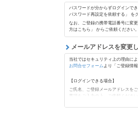
「@bitflyer.com」「@bitflye
パスワードが分からずログインでき
フィルタリング設定に当社が該当し
パスワード再設定を依頼する」 を
なお、ご登録の携帯電話番号に変更
迷惑メールフォルダに振り分けられ
方はこちら」 からご依頼ください
【上記にて解決できない場合】
メールアドレスを変更
以下よりお問い合わせください。
■
お問合せフォーム
当社ではセキュリティ上の理由によ
お問合せフォーム
より「ご登録情報
【ログインできる場合】
ご氏名、ご登録メールアドレスをご
事項をご入力の上、ご依頼ください
【ログインできない場合 】
ご氏名、ご登録メールアドレスをご
される登録情報をご記載ください。