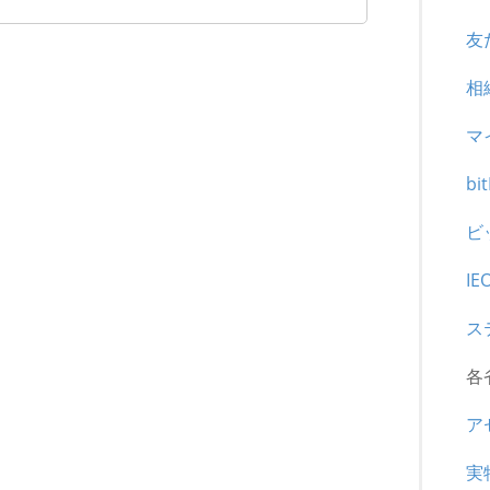
る場合に関しては、これまでどおりお客様による報告が
い。
友
い合わせ先等については、下記をご参照くださ
相
マ
bi
rvices/tame/t-tel.htm/#p0202
ビ
IE
rvices/tame/t_seido.htm/#p02012
ス
各
ア
実