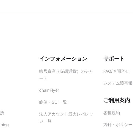
手続きに必要な情報をお送りいたします。内容をご確認の上、ご返信く
本人による申請であることを確認したうえで変更手続きを行います。 
いただく場合があります。
客様の資産保護のための対応となりますので、あらかじめご了承ください
インフォメーション
サポート
暗号資産（仮想通貨）のチャ
FAQ/お問合せ
ート
システム障害報
chainFlyer
ご利用案内
終値・SQ 一覧
所
各種規約
法人アカウント最大レバレッ
ジ一覧
tning
方針・ポリシー