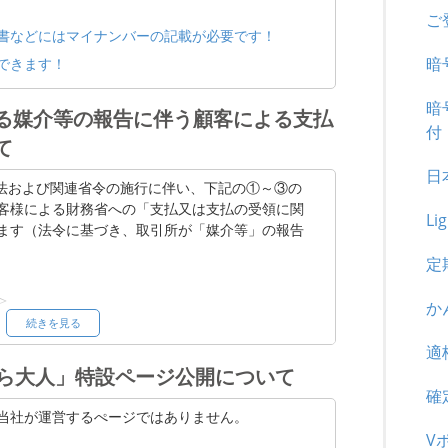
ご
書などにはマイナンバーの記載が必要です！
暗
できます！
暗
る媒介等の報告に伴う顧客による支払
付
て
日
改正外為法および関連省令の施行に伴い、下記の①～③の
客様による財務省への「支払又は支払の受領に関
Li
ます（法令に基づき、取引所が「媒介等」の報告
定
＞
か
続きを見る
適
超の取引
から大人」特設ページ公開について
号資産との交換について、暗号資産交換業者が媒
確
）を行った取引
当社が運営するぺージではありません。
支払等や日本と外国との間の支払等で 1 回あた
V