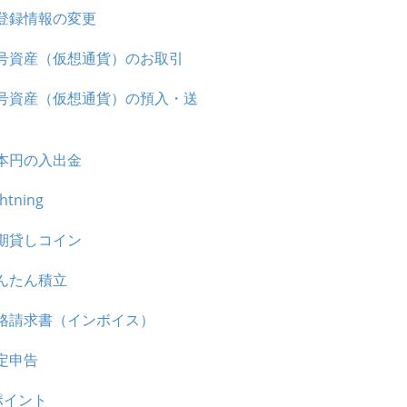
登録情報の変更
号資産（仮想通貨）のお取引
号資産（仮想通貨）の預入・送
本円の入出金
ghtning
期貸しコイン
んたん積立
格請求書（インボイス）
定申告
ポイント