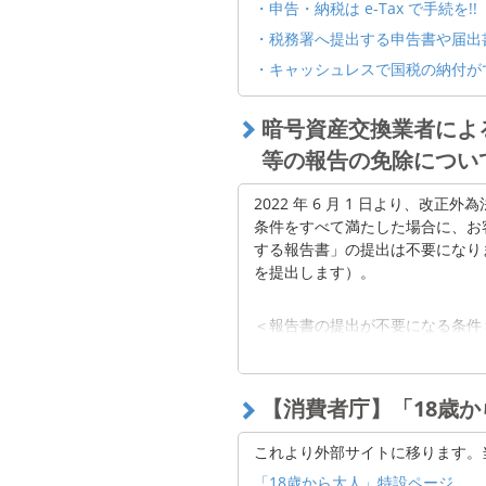
・申告・納税は e-Tax で手続を!!
・税務署へ提出する申告書や届出
・キャッシュレスで国税の納付が
暗号資産交換業者によ
等の報告の免除につい
2022 年 6 月 1 日より、
条件をすべて満たした場合に、お
する報告書」の提出は不要になり
を提出します）。
＜報告書の提出が不要になる条件
① 居住者と非居住者間の取引
② 1 回あたり 3,000 万円相当額
【消費者庁】「18歳
③ 暗号資産の売買または他の暗
介等（媒介、取次ぎまたは代理 
これより外部サイトに移ります。
ただし、居住者と非居住者との間の
「18歳から大人」特設ページ