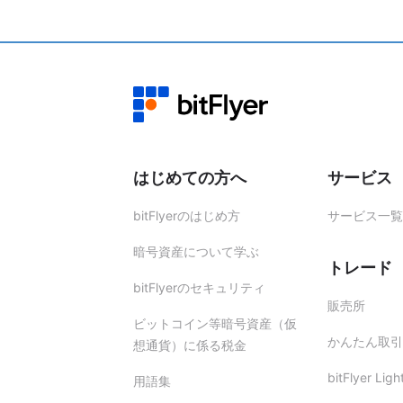
変更希望先メールアドレスへ、変更
本人確認書類をご提出いただき、ご
当社より確認のお電話をかけさせて
お手数をおかけいたしますが、お
はじめての方へ
サービス
bitFlyerのはじめ方
サービス一覧
暗号資産について学ぶ
トレード
bitFlyerのセキュリティ
販売所
ビットコイン等暗号資産（仮
かんたん取引
想通貨）に係る税金
bitFlyer Ligh
用語集