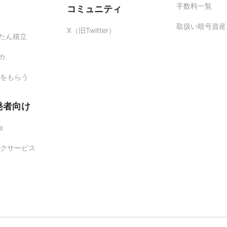
手数料一覧
コミュニティ
取扱い暗号資産
X（旧Twitter）
かんたん積立
レカ
をもらう
発者向け
e
クサービス