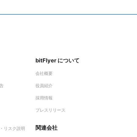
ださい。
お客様のアカウント状況により、
。
bitFlyer について
会社概要
告
役員紹介
採用情報
プレスリリース
関連会社
・リスク説明