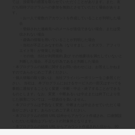
ては、没収等の措置を取らせていただくことがあります。また、友
だち招待プログラムへの参加を無効とさせていただく場合がありま
す。
お一人で複数のアカウントを作成していることが判明した場
合
登録された連絡先へのメールが送信できない場合、または受
信されない場合
虚偽の情報を用いていることが判明した場合
当社が不正とみなす行為（なりすまし、イタズラ、アフィリ
エイト等）が発覚した場合
その他、当社が利用規約 及び その他要項を満たしていないと
判断した場合、不正な行為であると判断した場合
本プログラムの結果に関するお問い合わせには、お答えしかねま
すのであらかじめご了承ください。
個人情報の取り扱いは、当社プライバシーポリシーをご参照くだ
さい。 当社は、本プログラムにおけるサービスの一部又はすべてを
事前に通知することなく変更・中断・中止・終了することができる
ものとします。なお、変更・中断あるいは中止または終了により生
じた損害については、一切責任を負いません。
本プログラムは予告なく変更、中断または中止させていただく場
合がございます。あらかじめご了承ください。
本プログラムの招待 URL 以外からアカウント作成され、口座開設
いただいた場合はプレゼントの対象外となります。
本プログラムの招待 URL からアカウント作成された日から、90
日以内に口座開設を完了いただけなかった場合はプレゼントの対象