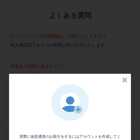
よくある質問
ビットコインの付与時期はいつ頃になりますか？
本人確認完了から 24 時間以内に付与いたします。
何名まで招待できますか？
招待人数に上限はありません。
※ただし、当社が不正とみなす行為（なりすまし、イタズ
ラ、アフィリエイト等）が発覚した等の場合においては、プ
レゼントを受取る権利を無効とさせていただく場合がありま
す。なお、プレゼントの受渡し後においては、没収等の措置
を取らせていただくことがあります。また、友だち招待プロ
グラムへの参加を無効とさせていただく場合があります。
招待を送れないのですがなぜですか？
実際に仮想通貨のお取引をするにはアカウントを作成してく