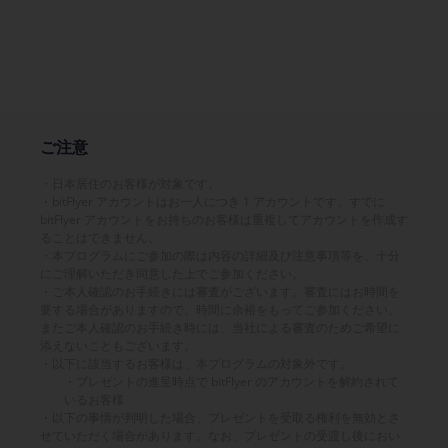
ご注意
日本居住のお客様が対象です。
bitFlyer アカウントはお一人につき 1 アカウントです。すでに
bitFlyer アカウントをお持ちのお客様は重複してアカウントを作成す
ることはできません。
本プログラムにご参加の際は内容の詳細及び注意事項等を、十分
にご理解いただき同意した上でご参加ください。
ご本人確認のお手続きには審査がございます。審査にはお時間を
要する場合がありますので、時間に余裕をもってご参加ください。
またご本人確認のお手続き時には、当社による審査のためご希望に
添えないこともございます。
以下に該当するお客様は、本プログラムの対象外です。
プレゼントの進呈時点で bitFlyer のアカウントを解約されて
いるお客様
以下の事情が判明した場合、プレゼントを受取る権利を無効とさ
せていただく場合があります。なお、プレゼントの受渡し後におい