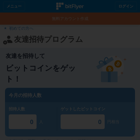
メニュー
ログイン
無料アカウント作成
初めての方へ
友達招待プログラム
友達を招待して
ビットコインをゲッ
ト！
今月の招待人数
招待人数
ゲットしたビットコイン
0
0
人
円相当