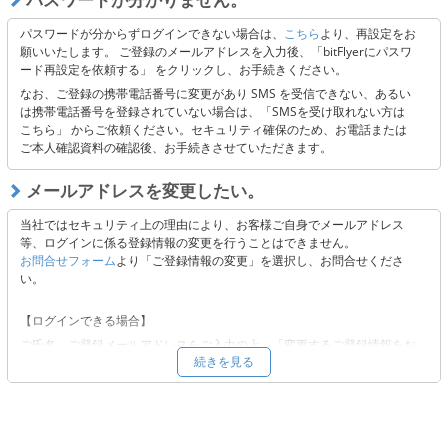
送付しております。メールの受信ができない場合には、受信設定またはキ
ャリア側に起因する可能性がございますので、以下 3点のご確認をお願い
パスワードが分からずログインできない場合は、
こちら
より、再設定をお
いたします。
願いいたします。 ご登録のメールアドレスを入力後、「bitFlyerにパスワ
ード再設定を依頼する」 をクリックし、お手続きください。
「@bitflyer.com」「@bitflyer.jp」のドメイン指定解除
フィルタリング設定に当社が該当していないか
なお、ご登録の携帯電話番号に変更があり SMS を受信できない、あるい
迷惑メールフォルダに振り分けられていないか
は携帯電話番号を登録されていない場合は、「SMSを受け取れない方は
こちら」 からご依頼ください。セキュリティ確保のため、お電話または
ご本人確認資料の確認後、お手続きさせていただきます。
【上記にて解決できない場合】
以下よりお問い合わせください。
メールアドレスを変更したい。
■
お問合せフォーム
当社ではセキュリティ上の理由により、お客様ご自身でメールアドレス
等、ログインに係る登録情報の変更を行うことはできません。
お問合せフォーム
より「ご登録情報の変更」を選択し、お問合せくださ
い。
【ログインできる場合】
ご氏名、ご登録メールアドレスをご入力の上、「変更するご登録情報をお
続きを見る
選びください。」から「メールアドレス」をご選択いただき、必要事項を
ご入力の上、ご依頼ください。
【ログインできない場合 】
ご氏名、ご登録メールアドレスをご入力の上、「変更するご登録情報をお