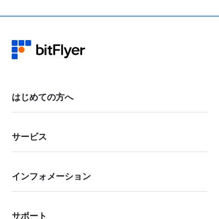
選びください。」から「その他」をご選択いただき、ご変更を希望される
登録情報をご記載ください。
変更希望先メールアドレスへ、変更手続きに必要な情報をお送りいたしま
す。内容をご確認の上、ご返信ください。
本人確認書類をご提出いただき、ご本人による申請であることを確認した
うえで変更手続きを行います。 お客様のアカウント状況により、当社よ
り確認のお電話をかけさせていただく場合があります。
お手数をおかけいたしますが、お客様の資産保護のための対応となります
はじめての方へ
ので、あらかじめご了承ください。
サービス
インフォメーション
サポート