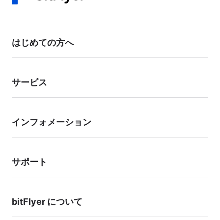
本人確認書類をご提出いただき、ご本人による申請であることを確認した
うえで変更手続きを行います。 お客様のアカウント状況により、当社よ
り確認のお電話をかけさせていただく場合があります。
お手数をおかけいたしますが、お客様の資産保護のための対応となります
はじめての方へ
ので、あらかじめご了承ください。
サービス
インフォメーション
サポート
bitFlyer について