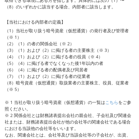
取得できる環境にある方を指します。具体的には次の（1）〜
（8）のいずれかに該当する場合、内部者に該当します。
セキュリティ
【当社における内部者の定義】
サポート
（1）当社が取り扱う暗号資産（仮想通貨）の発行者及び管理者
（※ 1）
（2）（1）の者の関係会社（※ 2）
（3）（1）および（2）に掲げる者の主要株主（※ 3）
（4）（1）および（2）に掲げる者の役員（※ 4）
（5）（4）に掲げる者でなくなった後1年以内の者
（6）（4）に掲げる者の配偶者及び同居者
（7）（1）および（2）に掲げる者の従業者
（8）暗号資産（仮想通貨）取扱業者の主要株主、役員、従業者
（※ 5）
※ 1 当社が取り扱う暗号資産（仮想通貨）の一覧は
こちら
をご参
照ください。
※ 2 関係会社とは財務諸表提出会社の親会社、子会社及び関連会
社または、財務諸表提出会社が他の会社等の関連会社である場合
における当該他の会社等をいいます。
なお、関連会社とは、会社等及び当該会社等の子会社が、出資、