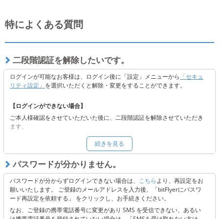
特によくある質問
二段階認証を解除したいです。
ログインが可能なお客様は、ログイン後に「設定」メニューから
「セキュ
リティ設定」
を選択いただくと解除・変更をすることができます。
【ログインができない場合】
ご本人様確認をさせていただいた後に、二段階認証を解除させていただき
ます。
以下よりご依頼ください。
続きを見る
■
二段階認証の解除をご希望の方へ
※二段階認証解除後も当社の定めるセキュリティの観点から認証コードを
パスワードが分かりません。
送付しております。メールの受信ができない場合には、受信設定またはキ
ャリア側に起因する可能性がございますので、以下 3点のご確認をお願い
パスワードが分からずログインできない場合は、
こちら
より、再設定をお
いたします。
願いいたします。 ご登録のメールアドレスを入力後、「bitFlyerにパスワ
ード再設定を依頼する」 をクリックし、お手続きください。
「@bitflyer.com」「@bitflyer.jp」のドメイン指定解除
フィルタリング設定に当社が該当していないか
なお、ご登録の携帯電話番号に変更があり SMS を受信できない、あるい
迷惑メールフォルダに振り分けられていないか
は携帯電話番号を登録されていない場合は、「SMSを受け取れない方は