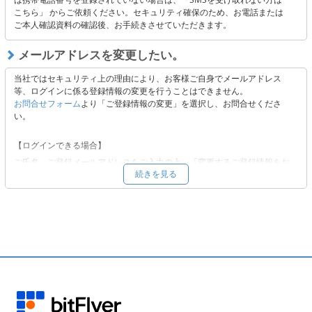
こちら」 からご依頼ください。セキュリティ確保のため、お電話または
ご本人確認資料の確認後、お手続きさせていただきます。
【上記にて解決できない場合】
以下よりお問い合わせください。
メールアドレスを変更したい。
■
お問合せフォーム
当社ではセキュリティ上の理由により、お客様ご自身でメールアドレス
等、ログインに係る登録情報の変更を行うことはできません。
お問合せフォーム
より「ご登録情報の変更」を選択し、お問合せくださ
い。
【ログインできる場合】
ご氏名、ご登録メールアドレスをご入力の上、「変更するご登録情報をお
続きを見る
選びください。」から「メールアドレス」をご選択いただき、必要事項を
ご入力の上、ご依頼ください。
【ログインできない場合 】
ご氏名、ご登録メールアドレスをご入力の上、「変更するご登録情報をお
選びください。」から「その他」をご選択いただき、ご変更を希望される
登録情報をご記載ください。
変更希望先メールアドレスへ、変更手続きに必要な情報をお送りいたしま
す。内容をご確認の上、ご返信ください。