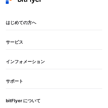
本人確認書類をご提出いただき、ご本人による申請であることを確認した
うえで変更手続きを行います。 お客様のアカウント状況により、当社よ
り確認のお電話をかけさせていただく場合があります。
お手数をおかけいたしますが、お客様の資産保護のための対応となります
はじめての方へ
ので、あらかじめご了承ください。
サービス
インフォメーション
サポート
bitFlyer について