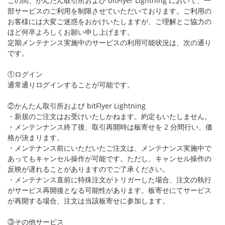
この間、かんたん取引所および bitFlyer Lightning において、一
部サービスのご利用を制限させていただいております。ご利用の
セキュリティ
お客様には大変ご迷惑をおかけいたしますが、ご理解とご協力の
ほど何卒よろしくお願い申し上げます。
サポート
定期メンテナンス実施中のサービスの利用可能状況は、次の通り
です。
①ログイン
通常通りログインすることが可能です。
②かんたん取引所および bitFlyer Lightning
・新規のご注文はお受けいたしかねます。約定もいたしません。
・メンテンナンス終了後、取引再開時は板寄せを 2 分間行い、価
格が決まります。
・メンテナンス前にいただいたご注文は、メンテナンス実施中で
あってもキャンセル操作が可能です。ただし、キャンセル操作の
反映が遅れることがありますのでご了承ください。
・メンテナンス直前に特殊注文がトリガーした場合、注文の執行
がサービス再開後となる可能性があります。板寄せにてサービス
が再開する場合、注文は当該板寄せに参加します。
③その他サービス