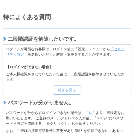
特によくある質問
二段階認証を解除したいです。
ログインが可能なお客様は、ログイン後に「設定」メニューから
「セキュ
リティ設定」
を選択いただくと解除・変更をすることができます。
【ログインができない場合】
ご本人様確認をさせていただいた後に、二段階認証を解除させていただき
ます。
以下よりご依頼ください。
続きを見る
■
二段階認証の解除をご希望の方へ
※二段階認証解除後も当社の定めるセキュリティの観点から認証コードを
パスワードが分かりません。
送付しております。メールの受信ができない場合には、受信設定またはキ
ャリア側に起因する可能性がございますので、以下 3点のご確認をお願い
パスワードが分からずログインできない場合は、
こちら
より、再設定をお
いたします。
願いいたします。 ご登録のメールアドレスを入力後、「bitFlyerにパスワ
ード再設定を依頼する」 をクリックし、お手続きください。
「@bitflyer.com」「@bitflyer.jp」のドメイン指定解除
フィルタリング設定に当社が該当していないか
なお、ご登録の携帯電話番号に変更があり SMS を受信できない、あるい