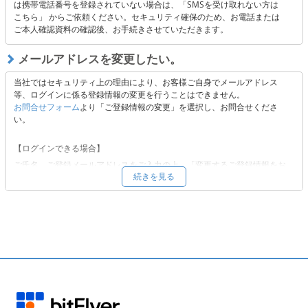
迷惑メールフォルダに振り分けられていないか
は携帯電話番号を登録されていない場合は、「SMSを受け取れない方は
こちら」 からご依頼ください。セキュリティ確保のため、お電話または
ご本人確認資料の確認後、お手続きさせていただきます。
【上記にて解決できない場合】
以下よりお問い合わせください。
メールアドレスを変更したい。
■
お問合せフォーム
当社ではセキュリティ上の理由により、お客様ご自身でメールアドレス
等、ログインに係る登録情報の変更を行うことはできません。
お問合せフォーム
より「ご登録情報の変更」を選択し、お問合せくださ
い。
【ログインできる場合】
ご氏名、ご登録メールアドレスをご入力の上、「変更するご登録情報をお
続きを見る
選びください。」から「メールアドレス」をご選択いただき、必要事項を
ご入力の上、ご依頼ください。
【ログインできない場合 】
ご氏名、ご登録メールアドレスをご入力の上、「変更するご登録情報をお
選びください。」から「その他」をご選択いただき、ご変更を希望される
登録情報をご記載ください。
変更希望先メールアドレスへ、変更手続きに必要な情報をお送りいたしま
す。内容をご確認の上、ご返信ください。