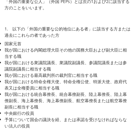
「外国の重要な公人」（外国 PEPs）とは次の1および2に該当する
方のことをいいます。
セキュリティ
サポート
1. 以下の「外国の重要な公的地位にある者」に該当する方または
過去にこれらの者であった方
国家元首
我が国における内閣総理大臣その他の国務大臣および副大臣に相
当する職
我が国における衆議院議長、衆議院副議長、参議院議長または参
議院副議長に相当する職
我が国における最高裁判所の裁判官に相当する職
我が国における特命全権大使、特命全権公使、特派大使、政府代
表又は全権委員に相当する職
我が国における統合幕僚長、統合幕僚副長、陸上幕僚長、陸上幕
僚副長、海上幕僚長、海上幕僚副長、航空幕僚長または航空幕僚
副長に相当する職
中央銀行の役員
予算について国会の議決を経、または承認を受けなければならな
い法人の役員