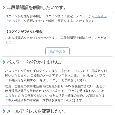
二段階認証を解除したいです。
ログインが可能なお客様は、ログイン後に「設定」メニューから
「セキュ
リティ設定」
を選択いただくと解除・変更をすることができます。
【ログインができない場合】
ご本人様確認をさせていただいた後に、二段階認証を解除させていただき
ます。
以下よりご依頼ください。
続きを見る
■
二段階認証の解除をご希望の方へ
※二段階認証解除後も当社の定めるセキュリティの観点から認証コードを
パスワードが分かりません。
送付しております。メールの受信ができない場合には、受信設定またはキ
ャリア側に起因する可能性がございますので、以下 3点のご確認をお願い
パスワードが分からずログインできない場合は、
こちら
より、再設定をお
いたします。
願いいたします。 ご登録のメールアドレスを入力後、「bitFlyerにパスワ
ード再設定を依頼する」 をクリックし、お手続きください。
「@bitflyer.com」「@bitflyer.jp」のドメイン指定解除
フィルタリング設定に当社が該当していないか
なお、ご登録の携帯電話番号に変更があり SMS を受信できない、あるい
迷惑メールフォルダに振り分けられていないか
は携帯電話番号を登録されていない場合は、「SMSを受け取れない方は
こちら」 からご依頼ください。セキュリティ確保のため、お電話または
ご本人確認資料の確認後、お手続きさせていただきます。
【上記にて解決できない場合】
以下よりお問い合わせください。
メールアドレスを変更したい。
■
お問合せフォーム