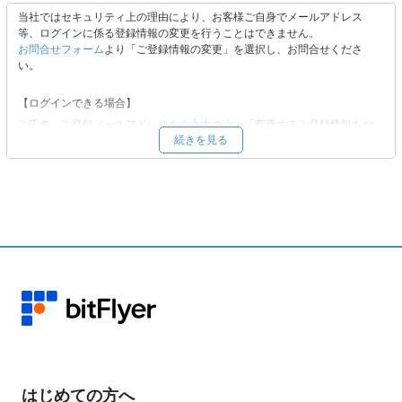
当社ではセキュリティ上の理由により、お客様ご自身でメールアドレス
等、ログインに係る登録情報の変更を行うことはできません。
お問合せフォーム
より「ご登録情報の変更」を選択し、お問合せくださ
い。
【ログインできる場合】
ご氏名、ご登録メールアドレスをご入力の上、「変更するご登録情報をお
続きを見る
選びください。」から「メールアドレス」をご選択いただき、必要事項を
ご入力の上、ご依頼ください。
【ログインできない場合 】
ご氏名、ご登録メールアドレスをご入力の上、「変更するご登録情報をお
選びください。」から「その他」をご選択いただき、ご変更を希望される
登録情報をご記載ください。
変更希望先メールアドレスへ、変更手続きに必要な情報をお送りいたしま
す。内容をご確認の上、ご返信ください。
本人確認書類をご提出いただき、ご本人による申請であることを確認した
うえで変更手続きを行います。 お客様のアカウント状況により、当社よ
り確認のお電話をかけさせていただく場合があります。
お手数をおかけいたしますが、お客様の資産保護のための対応となります
はじめての方へ