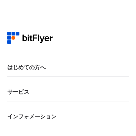
ご氏名、ご登録メールアドレスをご入力の上、「変更するご登録情報をお
選びください。」から「その他」をご選択いただき、ご変更を希望される
登録情報をご記載ください。
変更希望先メールアドレスへ、変更手続きに必要な情報をお送りいたしま
す。内容をご確認の上、ご返信ください。
本人確認書類をご提出いただき、ご本人による申請であることを確認した
うえで変更手続きを行います。 お客様のアカウント状況により、当社よ
り確認のお電話をかけさせていただく場合があります。
お手数をおかけいたしますが、お客様の資産保護のための対応となります
はじめての方へ
ので、あらかじめご了承ください。
サービス
インフォメーション