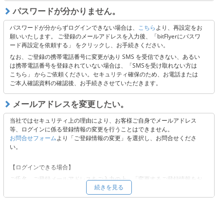
※二段階認証解除後も当社の定めるセキュリティの観点から認証コードを
パスワードが分かりません。
送付しております。メールの受信ができない場合には、受信設定またはキ
ャリア側に起因する可能性がございますので、以下 3点のご確認をお願い
パスワードが分からずログインできない場合は、
こちら
より、再設定をお
いたします。
願いいたします。 ご登録のメールアドレスを入力後、「bitFlyerにパスワ
ード再設定を依頼する」 をクリックし、お手続きください。
「@bitflyer.com」「@bitflyer.jp」のドメイン指定解除
フィルタリング設定に当社が該当していないか
なお、ご登録の携帯電話番号に変更があり SMS を受信できない、あるい
迷惑メールフォルダに振り分けられていないか
は携帯電話番号を登録されていない場合は、「SMSを受け取れない方は
こちら」 からご依頼ください。セキュリティ確保のため、お電話または
ご本人確認資料の確認後、お手続きさせていただきます。
【上記にて解決できない場合】
以下よりお問い合わせください。
メールアドレスを変更したい。
■
お問合せフォーム
当社ではセキュリティ上の理由により、お客様ご自身でメールアドレス
等、ログインに係る登録情報の変更を行うことはできません。
お問合せフォーム
より「ご登録情報の変更」を選択し、お問合せくださ
い。
【ログインできる場合】
ご氏名、ご登録メールアドレスをご入力の上、「変更するご登録情報をお
続きを見る
選びください。」から「メールアドレス」をご選択いただき、必要事項を
ご入力の上、ご依頼ください。
【ログインできない場合 】