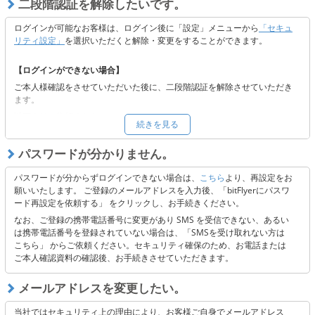
二段階認証を解除したいです。
ログインが可能なお客様は、ログイン後に「設定」メニューから
「セキュ
リティ設定」
を選択いただくと解除・変更をすることができます。
【ログインができない場合】
ご本人様確認をさせていただいた後に、二段階認証を解除させていただき
ます。
以下よりご依頼ください。
続きを見る
■
二段階認証の解除をご希望の方へ
※二段階認証解除後も当社の定めるセキュリティの観点から認証コードを
パスワードが分かりません。
送付しております。メールの受信ができない場合には、受信設定またはキ
ャリア側に起因する可能性がございますので、以下 3点のご確認をお願い
パスワードが分からずログインできない場合は、
こちら
より、再設定をお
いたします。
願いいたします。 ご登録のメールアドレスを入力後、「bitFlyerにパスワ
ード再設定を依頼する」 をクリックし、お手続きください。
「@bitflyer.com」「@bitflyer.jp」のドメイン指定解除
フィルタリング設定に当社が該当していないか
なお、ご登録の携帯電話番号に変更があり SMS を受信できない、あるい
迷惑メールフォルダに振り分けられていないか
は携帯電話番号を登録されていない場合は、「SMSを受け取れない方は
こちら」 からご依頼ください。セキュリティ確保のため、お電話または
ご本人確認資料の確認後、お手続きさせていただきます。
【上記にて解決できない場合】
以下よりお問い合わせください。
メールアドレスを変更したい。
■
お問合せフォーム
当社ではセキュリティ上の理由により、お客様ご自身でメールアドレス