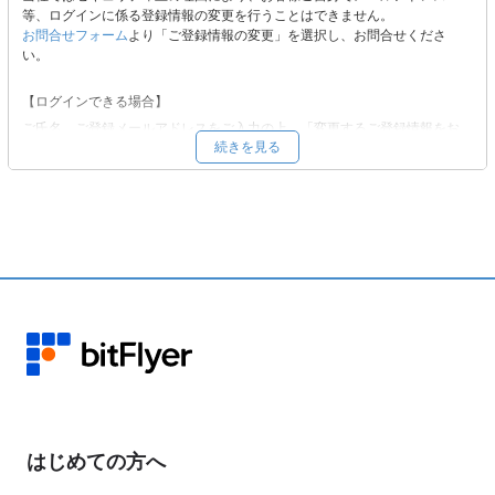
等、ログインに係る登録情報の変更を行うことはできません。
お問合せフォーム
より「ご登録情報の変更」を選択し、お問合せくださ
い。
【ログインできる場合】
ご氏名、ご登録メールアドレスをご入力の上、「変更するご登録情報をお
続きを見る
選びください。」から「メールアドレス」をご選択いただき、必要事項を
ご入力の上、ご依頼ください。
【ログインできない場合 】
ご氏名、ご登録メールアドレスをご入力の上、「変更するご登録情報をお
選びください。」から「その他」をご選択いただき、ご変更を希望される
登録情報をご記載ください。
変更希望先メールアドレスへ、変更手続きに必要な情報をお送りいたしま
す。内容をご確認の上、ご返信ください。
本人確認書類をご提出いただき、ご本人による申請であることを確認した
うえで変更手続きを行います。 お客様のアカウント状況により、当社よ
り確認のお電話をかけさせていただく場合があります。
お手数をおかけいたしますが、お客様の資産保護のための対応となります
はじめての方へ
ので、あらかじめご了承ください。