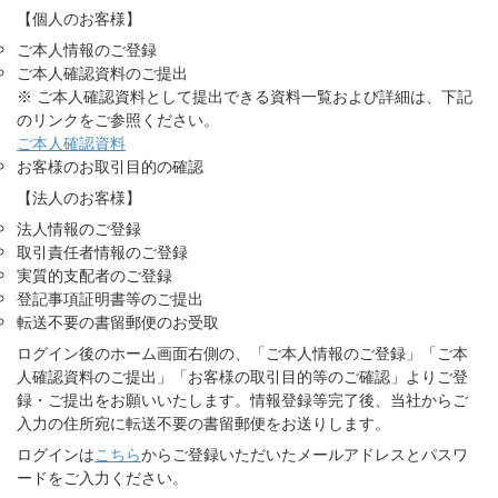
【個人のお客様】
セキュリティ
ご本人情報のご登録
ご本人確認資料のご提出
サポート
※ ご本人確認資料として提出できる資料一覧および詳細は、下記
のリンクをご参照ください。
ご本人確認資料
お客様のお取引目的の確認
【法人のお客様】
法人情報のご登録
取引責任者情報のご登録
実質的支配者のご登録
登記事項証明書等のご提出
転送不要の書留郵便のお受取
ログイン後のホーム画面右側の、「ご本人情報のご登録」「ご本
人確認資料のご提出」「お客様の取引目的等のご確認」よりご登
録・ご提出をお願いいたします。情報登録等完了後、当社からご
入力の住所宛に転送不要の書留郵便をお送りします。
ログインは
こちら
からご登録いただいたメールアドレスとパスワ
ードをご入力ください。