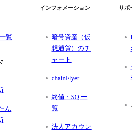
インフォメーション
サポ
一覧
暗号資産（仮
想通貨）のチ
ャート
ド
chainFlyer
所
終値・SQ 一
覧
たん
所
法人アカウン