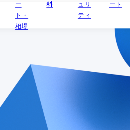
ー
料
ュリ
ート
ト・
ティ
相場