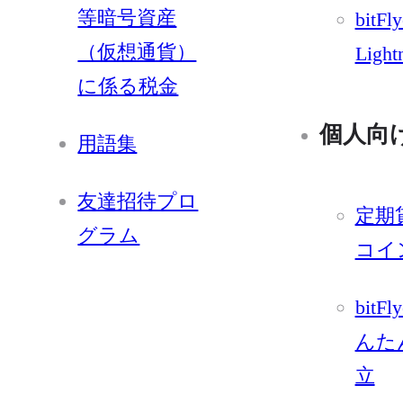
等暗号資産
bitFly
（仮想通貨）
Light
に係る税金
個人向
用語集
友達招待プロ
定期
グラム
コイ
bitFl
んた
立