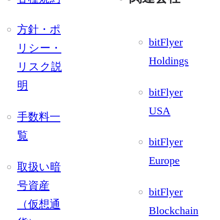
方針・ポ
bitFlyer
リシー・
Holdings
リスク説
明
bitFlyer
USA
手数料一
覧
bitFlyer
Europe
取扱い暗
号資産
bitFlyer
（仮想通
Blockchain