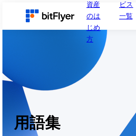
資産
ビス
のは
一覧
じめ
方
用語集