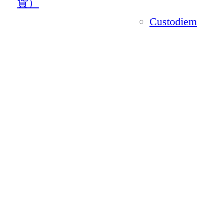
貨）
Custodiem