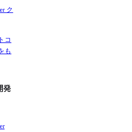
yer ク
トコ
をも
開発
er