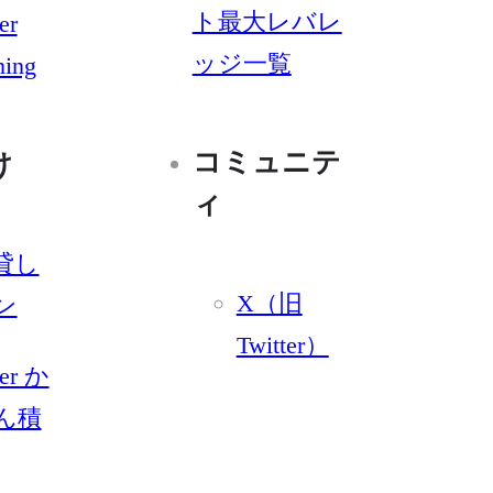
ト最大レバレ
er
ッジ一覧
ning
コミュニテ
け
ィ
貸し
X（旧
ン
Twitter）
yer か
ん積