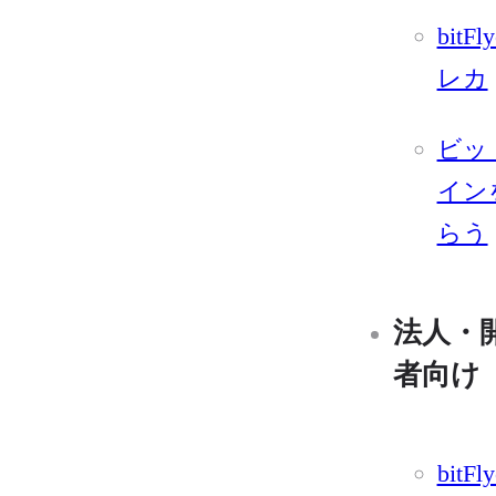
bitFl
レカ
ビッ
イン
らう
法人・
者向け
bitFly