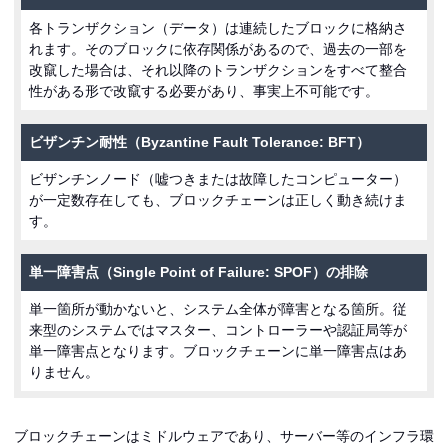
各トランザクション（データ）は連続したブロックに格納さ
れます。そのブロックに依存関係があるので、過去の一部を
改竄した場合は、それ以降のトランザクションをすべて整合
性がある形で改竄する必要があり、事実上不可能です。
ビザンチン耐性
（Byzantine Fault Tolerance: BFT）
ビザンチンノード（嘘つきまたは故障したコンピューター）
が一定数存在しても、ブロックチェーンは正しく動き続けま
す。
単一障害点
（Single Point of Failure: SPOF）
の排除
単一箇所が動かないと、システム全体が障害となる箇所。従
来型のシステムではマスター、コントローラーや認証局等が
単一障害点となります。ブロックチェーンに単一障害点はあ
りません。
ブロックチェーンはミドルウェアであり、サーバー等のインフラ環