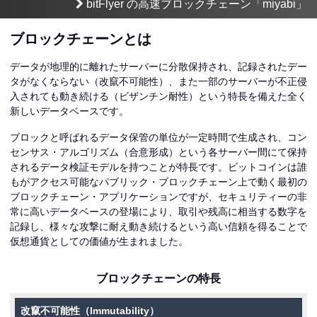
bitFlyer の高速ブロックチェーン「miyabi」
ブロックチェーン
とは
データが地理的に離れたサーバーに分散保持され、記録されたデー
タがなくならない（改竄不可能性）、また一部のサーバーが不正侵
入されても動き続ける（ビザンチン耐性）という特長を備えた全く
新しいデータベースです。
ブロックと呼ばれるデータ保管の単位が一定時間で生成され、コン
センサス・アルゴリズム（合意形成）という各サーバー間にて保持
されるデータ検証モデルを持つことが特長です。ビットコインは誰
もがアクセス可能なパブリック・ブロックチェーン上で動く最初の
ブロックチェーン・アプリケーションですが、セキュリティーの非
常に高いデータベースの登場により、取引や残高に相当する数字を
記録し、様々な攻撃に耐え動き続けるという高い信頼を得ることで
仮想通貨としての価値が生まれました。
ブロックチェーンの特長
改竄不可能性
（Immutability）