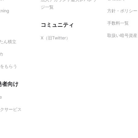
ジ一覧
tning
方針・ポリシー
手数料一覧
コミュニティ
取扱い暗号資産
X（旧Twitter）
かんたん積立
レカ
をもらう
発者向け
e
クサービス