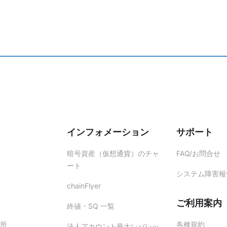
インフォメーション
サポート
暗号資産（仮想通貨）のチャ
FAQ/お問合せ
ート
システム障害報
chainFlyer
ご利用案内
終値・SQ 一覧
所
各種規約
法人アカウント最大レバレッ