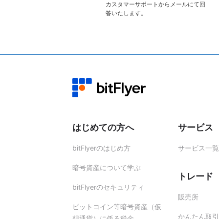
カスタマーサポートからメールにて回
答いたします。
はじめての方へ
サービス
bitFlyerのはじめ方
サービス一覧
暗号資産について学ぶ
トレード
bitFlyerのセキュリティ
販売所
ビットコイン等暗号資産（仮
かんたん取引
想通貨）に係る税金