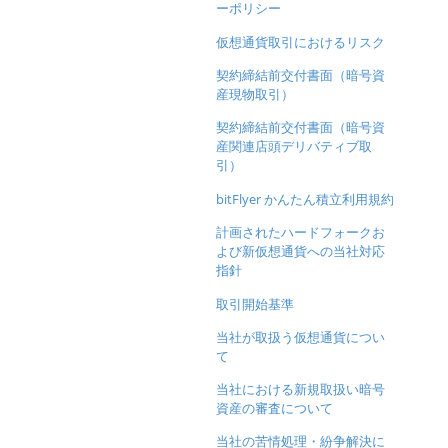
ーポリシー
仮想通貨取引におけるリスク
契約締結前交付書面（暗号資
産現物取引）
契約締結前交付書面（暗号資
産関連店頭デリバティブ取
引）
bitFlyer かんたん積立利用規約
計画されたハードフォークお
よび新仮想通貨への当社対応
指針
取引開始基準
当社が取扱う仮想通貨につい
て
当社における新規取扱い暗号
資産の審査について
当社の苦情処理・紛争解決に