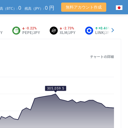
0
0 円
無料アカウント作成
高（BTC）:
残高（JPY）:
%
-0.22%
-2.73%
+0.46%
PY
PEPE/JPY
XLM/JPY
LINK/JPY
チャートの詳細
305,059.5