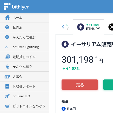
ホーム
+0.82%
+1.86%
販売所
BTC/JPY
ETH/JPY
かんたん取引所
イーサリアム販売
bitFlyer Lightning
定期貸しコイン
301,198
※
円
かんたん積立
+1.88%
入出金
売る
お取引レポート
bitFlyer IEO
残高
ビットコインをつかう
日本円