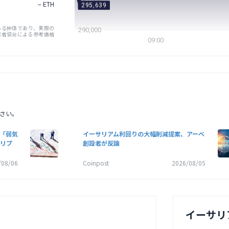
--
ETH
295,639
ある仲値であり、実際の
290,000
業者協会による参考価格
09:00
さい。
、「弱気
イーサリアム利回りの大幅削減提案、アーベ
リプ
創設者が反論
/08/06
Coinpost
2026/08/05
イーサリ