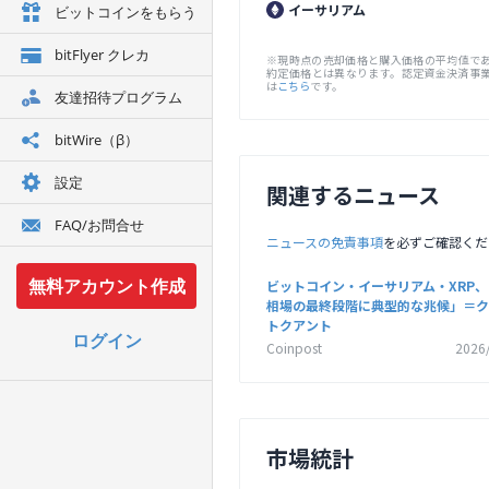
イーサリアム
ビットコインをもらう
bitFlyer クレカ
※現時点の売却価格と購入価格の平均値で
約定価格とは異なります。認定資金決済事
は
こちら
です。
友達招待プログラム
bitWire（β）
設定
関連するニュース
FAQ/お問合せ
ニュースの免責事項
を必ずご確認くだ
無料アカウント作成
ビットコイン・イーサリアム・XRP
相場の最終段階に典型的な兆候」＝ク
トクアント
ログイン
Coinpost
2026
市場統計