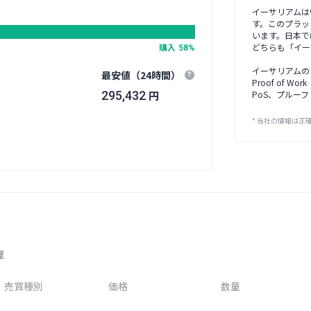
イーサリアムは
す。このプラット
います。日本で
購入
どちらも「イー
58%
イーサリアムのコ
最安値（24時間）
?
Proof of W
円
295,432
PoS、プルー
* 当社の情報は
歴
売買種別
価格
数量