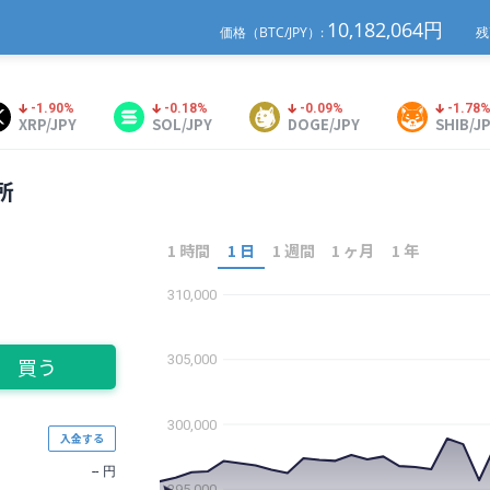
10,182,064
円
価格（BTC/JPY）:
残
-1.90%
-0.18%
-0.09%
-1.78
XRP/JPY
SOL/JPY
DOGE/JPY
SHIB/J
所
1 時間
1 日
1 週間
1 ヶ月
1 年
310,000
305,000
買う
300,000
入金する
--
円
295,000