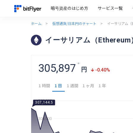
暗号資産のはじめ方
サービス一覧
ホーム
>
仮想通貨/日本円のチャート
>
イーサリアム（E
イーサリアム（Ethereu
305,897
※
円
-0.40
%
1 時間
1 日
1 週間
1 ヶ月
1 年
308,000
307,144.5
306,000