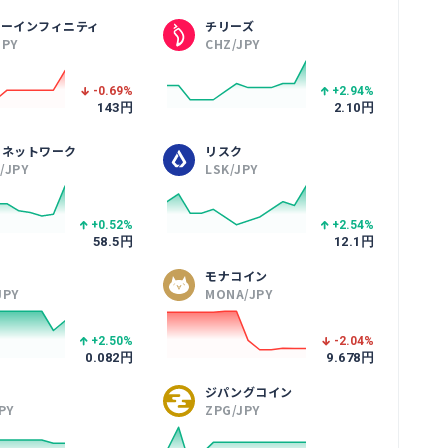
シーインフィニティ
チリーズ
JPY
CHZ/JPY
-0.69
%
+2.94
%
143
円
2.10
円
クネットワーク
リスク
/JPY
LSK/JPY
+0.52
%
+2.54
%
58.5
円
12.1
円
モナコイン
JPY
MONA/JPY
+2.50
%
-2.04
%
0.082
円
9.678
円
ジパングコイン
PY
ZPG/JPY