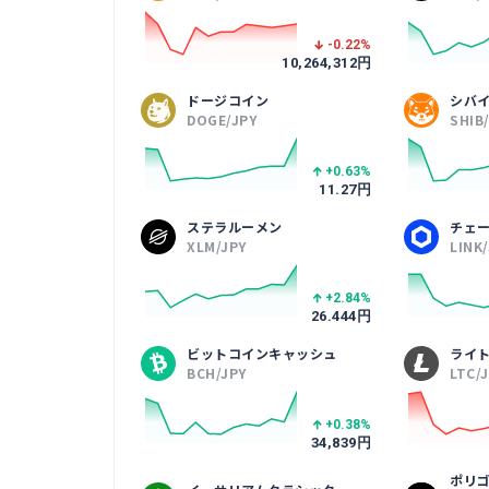
-0.22
%
10,264,312
円
ドージコイン
シバ
DOGE/JPY
SHIB
+0.63
%
11.27
円
ステラルーメン
チェ
XLM/JPY
LINK
+2.84
%
26.444
円
ビットコインキャッシュ
ライ
BCH/JPY
LTC/
+0.38
%
34,839
円
ポリ