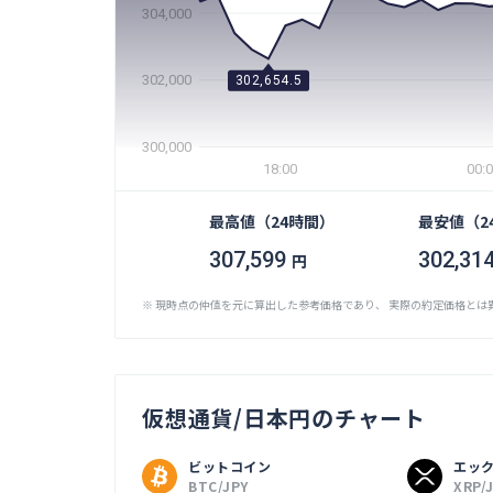
304,000
302,000
302,654.5
300,000
18:00
00:
最高値（24時間）
最安値（2
307,599
302,31
円
※ 現時点の仲値を元に算出した参考価格であり、 実際の約定価格とは
仮想通貨/日本円のチャート
ビットコイン
エック
BTC/JPY
XRP/