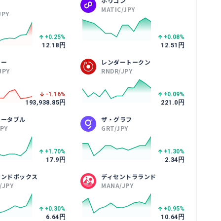
ポリゴン
MATIC/JPY
JPY
+0.25
%
+0.08
%
12.18
円
12.51
円
カー
レンダートークン
JPY
RNDR/JPY
-1.16
%
+0.09
%
193,938.85
円
221.0
円
ュータブル
ザ・グラフ
JPY
GRT/JPY
+1.70
%
+1.30
%
17.9
円
2.34
円
サンドボックス
ディセントラランド
/JPY
MANA/JPY
+0.30
%
+0.95
%
6.64
円
10.64
円