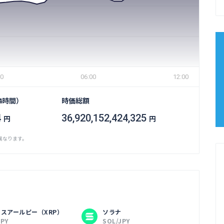
00
06:00
12:00
4時間）
時価総額
4
36,920,152,424,325
円
円
異なります。
スアールピー（XRP）
ソラナ
JPY
SOL/JPY