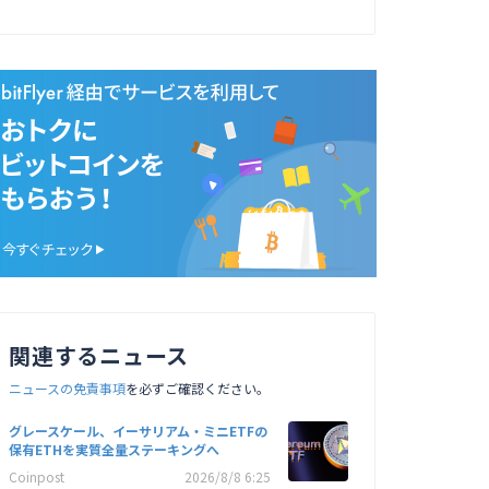
関連するニュース
ニュースの免責事項
を必ずご確認ください。
グレースケール、イーサリアム・ミニETFの
保有ETHを実質全量ステーキングへ
Coinpost
2026/8/8 6:25