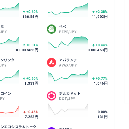
+0.60
%
+2.38
%
166.54
円
11,902
円
イヌ
ペペ
/JPY
PEPE/JPY
+0.01
%
+0.44
%
0.0007468
円
0.000453
円
ーンリンク
アバランチ
/JPY
AVAX/JPY
+0.60
%
+0.77
%
1,331
円
1,046
円
トコイン
ポルカドット
JPY
DOT/JPY
-0.45
%
0.00
%
7,283
円
131
円
ゴンエコシステムトーク