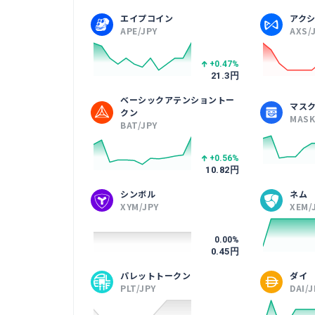
エイプコイン
アク
APE/JPY
AXS/
+0.47
%
21.3
円
ベーシックアテンショントー
マス
クン
MASK
BAT/JPY
+0.56
%
10.82
円
シンボル
ネム
XYM/JPY
XEM/
0.00
%
0.45
円
パレットトークン
ダイ
PLT/JPY
DAI/J