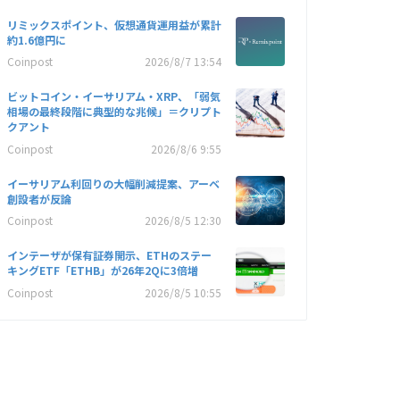
リミックスポイント、仮想通貨運用益が累計
約1.6億円に
Coinpost
2026/8/7 13:54
ビットコイン・イーサリアム・XRP、「弱気
相場の最終段階に典型的な兆候」＝クリプト
クアント
Coinpost
2026/8/6 9:55
イーサリアム利回りの大幅削減提案、アーベ
創設者が反論
Coinpost
2026/8/5 12:30
インテーザが保有証券開示、ETHのステー
キングETF「ETHB」が26年2Qに3倍増
Coinpost
2026/8/5 10:55