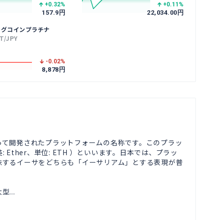
+0.32
%
+0.11
%
157.9
円
22,034.00
円
ングコインプラチナ
T/JPY
-0.02
%
8,878
円
って開発されたプラットフォームの名称です。このプラッ
Ether、単位: ETH ）といいます。日本では、プラッ
味するイーサをどちらも「イーサリアム」とする表現が普
...