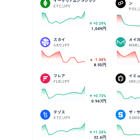
イーサリアムクラシック
ン
ETC/JPY
POL/
+0.29
%
1,049
円
スカイ
メイ
SKY/JPY
MKR/
-1.04
%
8.55
円
フレア
イミ
FLR/JPY
IMX/
+0.73
%
0.967
円
テゾス
ザ・
XTZ/JPY
SAND
+1.24
%
32.6
円