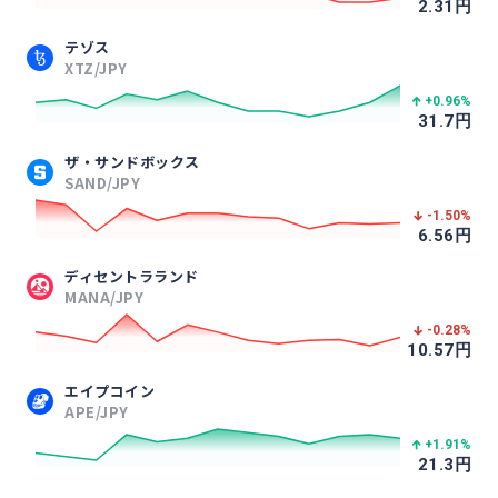
2.31
円
テゾス
XTZ/JPY
+0.96
%
31.7
円
ザ・サンドボックス
SAND/JPY
-1.50
%
6.56
円
ディセントラランド
MANA/JPY
-0.28
%
10.57
円
エイプコイン
APE/JPY
+1.91
%
21.3
円