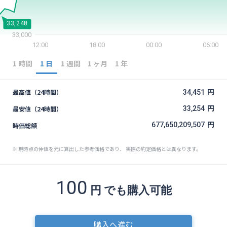
セキュリティ
33,248
33,000
サポート
12:00
18:00
00:00
06:00
1 時間
1 日
1 週間
1 ヶ月
1 年
円
最高値（24時間）
34,451
円
最安値（24時間）
33,254
円
677,650,209,507
時価総額
※ 現時点の仲値を元に算出した参考価格であり、 実際の約定価格とは異なります。
100
円
でも購入可能
購入へ進む