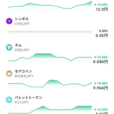
+3.45
%
12.0
円
シンボル
XYM/JPY
0.00
%
0.45
円
ネム
XEM/JPY
+2.56
%
0.080
円
モナコイン
MONA/JPY
+0.06
%
9.964
円
パレットトークン
PLT/JPY
+3.03
%