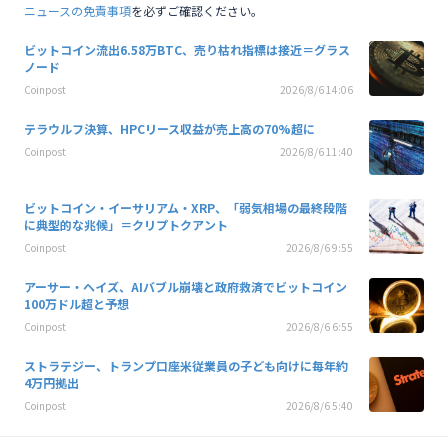
ニュースの免責事項
を必ずご確認ください。
ビットコイン流出6.58万BTC、売り枯れ指標は接近＝グラス
ノード
Coinpost
2026/8/6 14:06
テラウルフ決算、HPCリース収益が売上高の70%超に
Coinpost
2026/8/6 11:40
ビットコイン・イーサリアム・XRP、「弱気相場の最終段階
に典型的な兆候」＝クリプトクアント
Coinpost
2026/8/6 9:55
アーサー・ヘイズ、AIバブル崩壊と政府救済でビットコイン
100万ドル超と予想
Coinpost
2026/8/6 6:55
ストラテジー、トランプ口座米従業員の子ども向けに毎年約
4万円拠出
Coinpost
2026/8/6 5:40