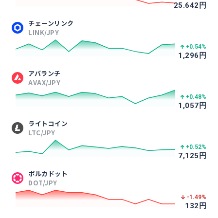
25.642
円
チェーンリンク
LINK/JPY
+0.54
%
1,296
円
アバランチ
AVAX/JPY
+0.48
%
1,057
円
ライトコイン
LTC/JPY
+0.52
%
7,125
円
ポルカドット
DOT/JPY
-1.49
%
132
円