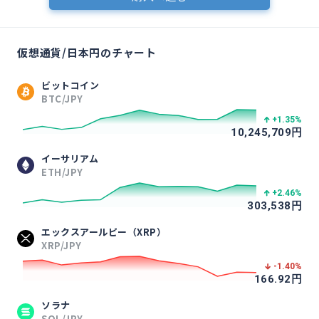
仮想通貨/日本円のチャート
ビットコイン
BTC/JPY
+1.35
%
10,245,709
円
イーサリアム
ETH/JPY
+2.46
%
303,538
円
エックスアールピー（XRP）
XRP/JPY
-1.40
%
166.92
円
ソラナ
SOL/JPY