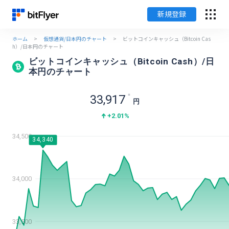
新規登録
ホーム
>
仮想通貨/日本円のチャート
>
ビットコインキャッシュ（Bitcoin Cas
English
h）/日本円のチャート
ビットコインキャッシュ（Bitcoin Cash）/日
本円のチャート
ログイン
33,917
※
新規登録
円
+2.01
%
暗号資産のはじめ方
34,500
34,340
サービス一覧
34,000
チャート・相場
料金
33,500