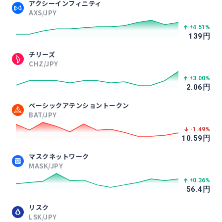
アクシーインフィニティ
AXS/JPY
+4.51
%
139
円
チリーズ
CHZ/JPY
+3.00
%
2.06
円
ベーシックアテンショントークン
BAT/JPY
-1.49
%
10.59
円
マスクネットワーク
MASK/JPY
+0.36
%
56.4
円
リスク
LSK/JPY