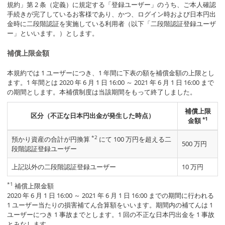
規約」第 2 条（定義）に規定する「登録ユーザー」のうち、ご本人確認
セキュリティ
手続きが完了しているお客様であり、かつ、ログイン時および日本円出
金時に二段階認証を実施している利用者（以下「二段階認証登録ユーザ
ー」といいます。）とします。
サポート
補償上限金額
本規約では 1 ユーザーにつき、1 年間に下表の額を補償金額の上限とし
ます。1 年間とは 2020 年 6 月 1 日 16:00 ～ 2021 年 6 月 1 日 16:00 まで
の期間とします。本補償制度は当該期間をもって終了しました。
補償上限
区分（不正な日本円出金が発生した時点）
*1
金額
*2
預かり資産の合計が円換算
にて 100 万円を超える二
500 万円
段階認証登録ユーザー
上記以外の二段階認証登録ユーザー
10 万円
*1
補償上限金額
2020 年 6 月 1 日 16:00 ～ 2021 年 6 月 1 日 16:00 までの期間に行われる
1 ユーザー当たりの損害補てん合算額をいいます。期間内の補てんは 1
ユーザーにつき 1 事故までとします。1 回の不正な日本円出金を 1 事故
とみなします。