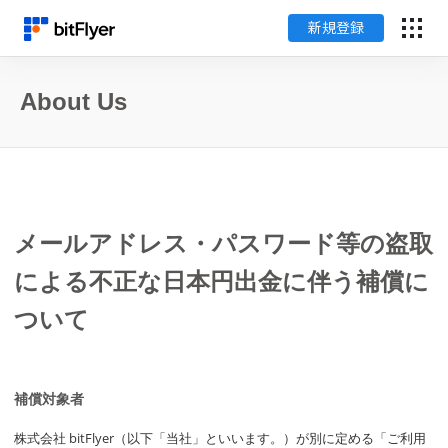
新規登録
English
About Us
ログイン
新規登録
メールアドレス・パスワード等の盗取
暗号資産のはじめ方
による不正な日本円出金に伴う補償に
サービス一覧
ついて
チャート・相場
補償対象者
料金
株式会社 bitFlyer（以下「当社」といいます。）が別に定める「ご利用