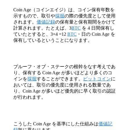
Coin Age（コインエイジ）は、コイン保有年数を
示すもので、取引や
採掘
の際の優先度として使用
されます。
価値記録
の保有量と保有期間をかけて
計算されます。たとえば、3
BTC
を 4 日間保有し
ていたとすると、3×4 =12
BTC
・日の Coin Age を
保有しているということになります。
プルーフ・オブ・ステークの根幹をなす考えであ
り、保有する Coin Age が多いほどより多くのコ
インを
採掘
することができます。
ビットコイン
に
おいては、取引の優先度に使用される数量であ
り、Coin Age が多いほど優先的に早く取引の認証
が行われます。
こうした Coin Age を基準にした仕組みは
価値記
録
毎に異なります。