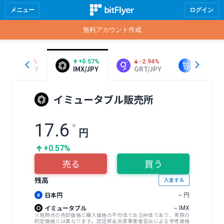
メニュー
ログイン
無料アカウント作成
-0.21%
+0.57%
-2.94%
+2.55%
FLR/JPY
IMX/JPY
GRT/JPY
XTZ/JPY
イミュータブル販売所
17.6
※
円
+0.57%
売る
買う
残高
入金する
日本円
--
円
イミュータブル
--
IMX
※現時点の売却価格と購入価格の平均値である仲値であり、実際の
約定価格とは異なります。認定資金決済事業者協会による参考価格