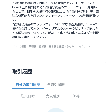
どの分野での利用を目的とした暗号資産です。イーサリアムの 
Layer2 上に展開される当該暗号資産のプラットフォームを用い
ることで、NFT の大量発行や取引にかかる手数料の無料化等、高
速な処理能力を用いたオンチェーンソリューションが利用可能で
す。

当該暗号資産のプラットフォームはゼロ知識証明技術と Layer2 
技術を採用しており、イーサリアムのスケーラビリティ問題に対
する解決策の一つとして、低コスト化・高速化・エネルギー消費
の削減を実現しています。
* 当社の情報は正確性、信頼性、完全性を保証するものではありません
取引履歴
自分の取引履歴
全取引履歴
注文日時
売買種別
価格
数量