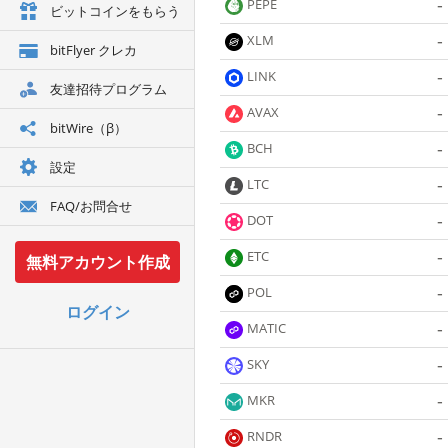
-
PEPE
ビットコインをもらう
-
XLM
bitFlyer クレカ
-
LINK
友達招待プログラム
-
AVAX
bitWire（β）
-
BCH
設定
-
LTC
FAQ/お問合せ
-
DOT
-
ETC
無料アカウント作成
-
POL
ログイン
-
MATIC
-
SKY
-
MKR
-
RNDR