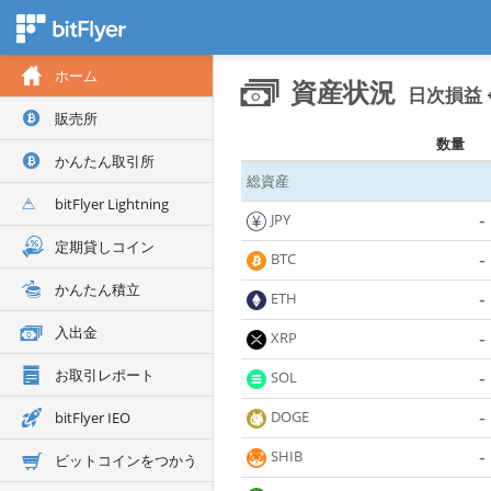
ホーム
資産状況
日次損益 +
販売所
数量
かんたん取引所
総資産
bitFlyer Lightning
-
JPY
定期貸しコイン
-
BTC
かんたん積立
-
ETH
入出金
-
XRP
お取引レポート
-
SOL
-
DOGE
bitFlyer IEO
-
SHIB
ビットコインをつかう