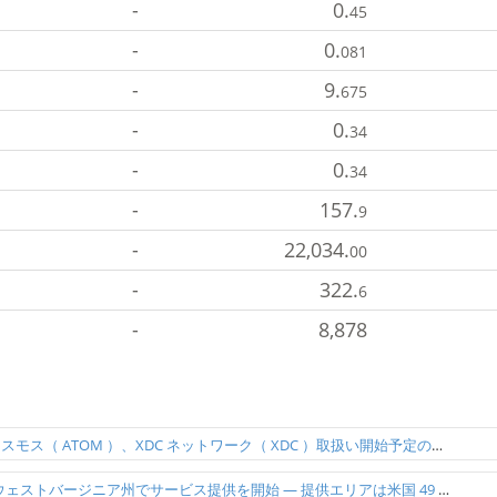
-
0.
45
-
0.
081
-
9.
675
-
0.
34
-
0.
34
-
157.
9
-
22,034.
00
-
322.
6
-
8,878
トロン（ TRX ）、コスモス（ ATOM ）、XDC ネットワーク（ XDC ）取扱い開始予定のお知らせ
bitFlyer USA、米国ウェストバージニア州でサービス提供を開始 ― 提供エリアは米国 49 州・ワシントン D.C. に拡大 ―