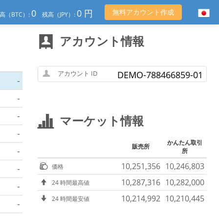
0
0 円
無料アカウント作成
高（BTC）:
残高（JPY）:
アカウント情報
アカウント ID
DEMO-788466859-01
-
-
-
マーケット情報
-
かんたん取引
販売所
-
所
10,251,356
10,246,803
価格
-
10,287,316
10,282,000
24 時間最高値
-
10,214,992
10,210,445
24 時間最安値
-