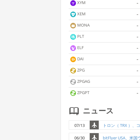
-
XYM
-
XEM
-
MONA
-
PLT
-
ELF
-
DAI
-
ZPG
-
ZPGAG
-
ZPGPT
ニュース
07/13
06/30