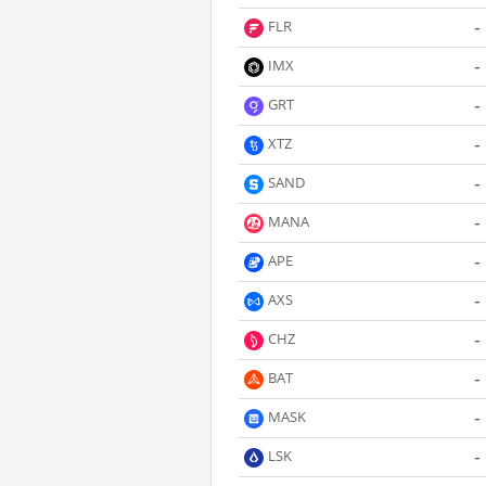
-
FLR
-
IMX
-
GRT
-
XTZ
-
SAND
-
MANA
-
APE
-
AXS
-
CHZ
-
BAT
-
MASK
-
LSK