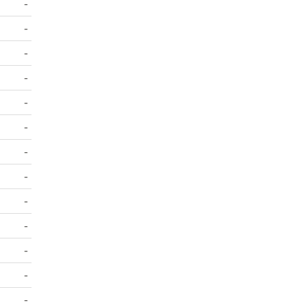
-
-
-
-
-
-
-
-
-
-
-
-
-