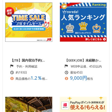
【JTB】国内宿泊予約(旅館・ホテル)と国内ツアー予約
【GEEK JOB】未経験からプログラマーへの転職率95.1%！20代第二新卒/フリーター向け
予約・利用確認
WEB申込後、45日以内のオ
約193日
最短45日
1.2％
9,000円
商品価格の
相当
相当