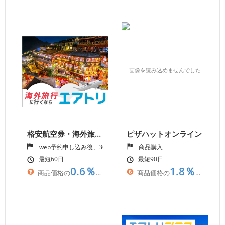
格安航空券・海外旅行の【エアトリ】 渡航・宿泊・旅行促進
ピザハットオンライン
web予約申し込み後、365日以内のホテル宿泊 または、渡航完了
商品購入
最短60日
最短90日
0.6％
1.8％
商品価格の
相当
商品価格の
相当