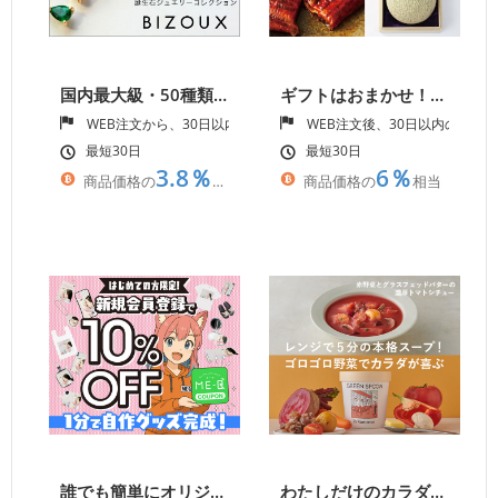
国内最大級・50種類以上の宝石が揃うジュエリーブランド【Bizoux（ビズー）】
ギフトはおまかせ！【サンクゼール&久世福商店オンラインショップ】
WEB注文から、30日以内の入金確認
WEB注文後、30日以内の入金
最短30日
最短30日
3.8％
6％
商品価格の
相当
商品価格の
相当
誰でも簡単にオリジナルグッズを1個から作れて販売できるME-Q（メーク）
わたしだけのカラダ。わたしだけの野菜。 パーソナルフード【GREEN SPOON】