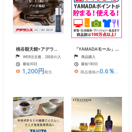
桃谷順天館×アデランス(R)の共同開発 女性用新スカルプケア
「YAMADAモール」ヤマダ電機の総合ショッピングモール
WEB注文後、2回目の入金確認＋商品受取完了
商品購入
最短30日
最短180日
1,200円
0.6％
相当
商品価格の
相当