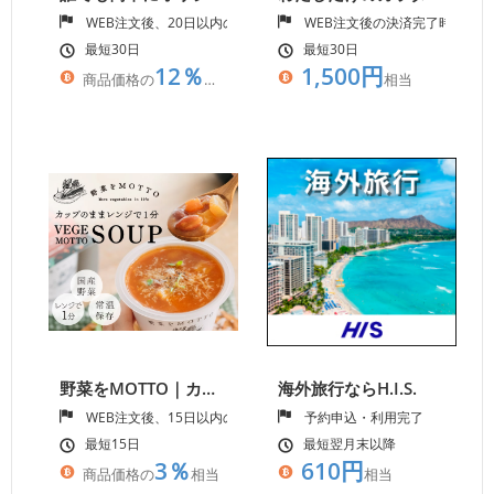
WEB注文後、20日以内の入金確認
WEB注文後の決済完了時点
最短30日
最短30日
12％
1,500円
商品価格の
相当
相当
野菜をMOTTO｜カップのままレンジで1分｜簡単贅沢な野菜スープ
海外旅行ならH.I.S.
WEB注文後、15日以内の入金確認
予約申込・利用完了
最短15日
最短翌月末以降
3％
610円
商品価格の
相当
相当