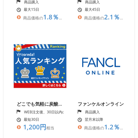
商品購入
商品購入
最大15日
最大45日
1.8％
2.1％
商品価格の
相当
商品価格の
相当
どこでも気軽に炭酸ドリンクが作れる【e-soda】
ファンケルオンライン
WEB注文後、30日以内の入金確認
商品購入
最短30日
翌月末以降
1,200円
1.2％
相当
商品価格の
相当