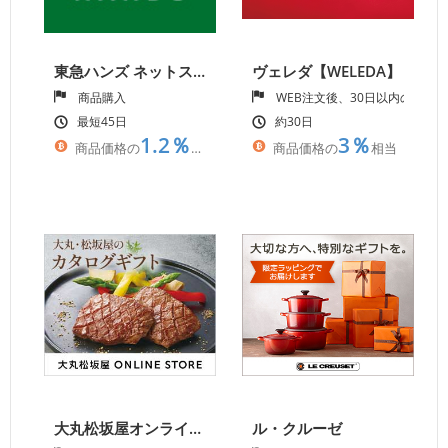
東急ハンズ ネットストア
ヴェレダ【WELEDA】
商品購入
WEB注文後、30日以内の入金 
最短45日
約30日
1.2％
3％
商品価格の
相当
商品価格の
相当
大丸松坂屋オンラインショッピング
ル・クルーゼ