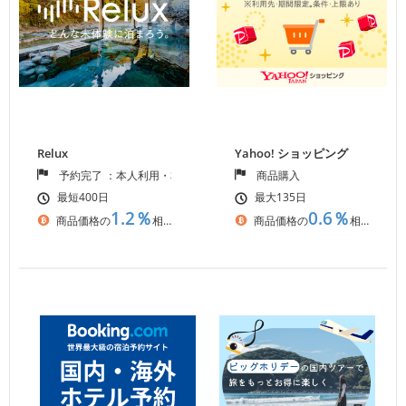
Relux
Yahoo! ショッピング
予約完了 ：本人利用・本人確認 ：入金確認
商品購入
最短400日
最大135日
1.2％
0.6％
商品価格の
相当
商品価格の
相当