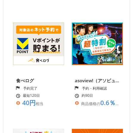
食べログ
asoview!（アソビュー）
予約完了
予約・利用確認
最短120日
約90日
40円
0.6％
相当
商品価格の
相当