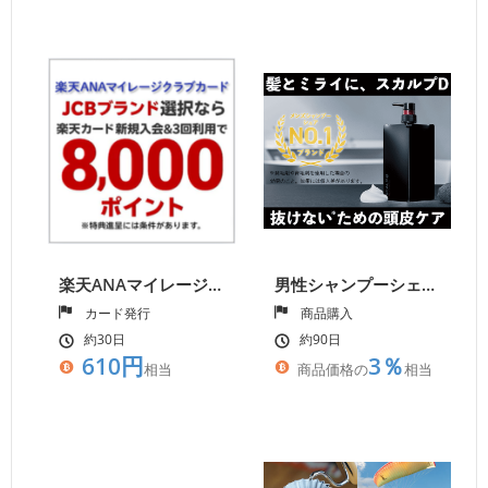
楽天ANAマイレージクラブカード
男性シャンプーシェアNo.1 スカルプD 【予防医学のアンファーストア】
カード発行
商品購入
約30日
約90日
610円
3％
相当
商品価格の
相当