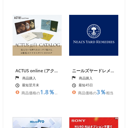
ACTUS online (アクタス公式通販)
ニールズヤードレメディーズ
商品購入
商品購入
最短翌月末
最短45日
1.8％
3％
商品価格の
相当
商品価格の
相当