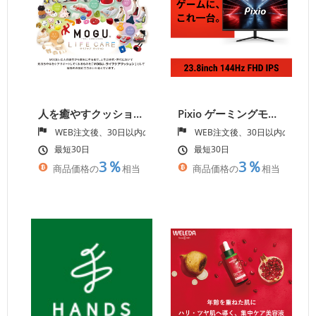
人を癒やすクッションで累計1000万個以上！ビーズクッションのパイオニア【MOGUストア】
Pixio ゲーミングモニター【Ｈａｍｅｅ株式会社】
WEB注文後、30日以内の入金確認
WEB注文後、30日以内の入金
最短30日
最短30日
3％
3％
商品価格の
相当
商品価格の
相当