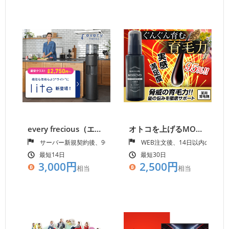
every frecious（エブリィフレシャス）
オトコを上げるMONOVO！和漢成分で育毛発毛促進【ヘアトニックグロウジェル】
サーバー新規契約後、90日以内の設置完了
WEB注文後、14日以内の入金
最短14日
最短30日
3,000円
2,500円
相当
相当