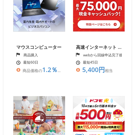
マウスコンピューター
高速インターネット 下り最大2Gbps NURO 光（公式）
商品購入
webから回線申込完了後の100
最短60日
最短45日
1.2％
5,400円
商品価格の
相当
相当