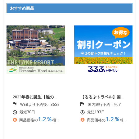
おすすめ商品
コンピュータ・通信・家電
ビジネス・教養
生活
美容・健康
2023年春に誕生【池の平ホテル】長野県白樺湖リゾートホテル
【るるぶトラベル】国内旅行予約サイト、宿泊予約プログラム
WEBより予約後、365日以内の宿泊確認完了時点
国内旅行予約・完了
最短30日
最短193日
1.2％
1.2％
商品価格の
相当
商品価格の
相当