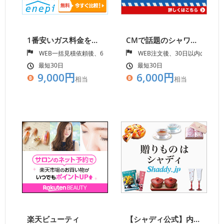
1番安いガス料金を比較し、お得に乗り換えよう！【エネピ】
CMで話題のシャワーヘッド！【ウルトラファインミストミラブルplus】
WEB一括見積依頼後、60日以内のプロパンガスの切り替え完了
WEB注文後、30日以内の入金
最短30日
最短30日
9,000円
6,000円
相当
相当
楽天ビューティ
【シャディ公式】内祝や、お返しも！ギフト専門店【シャディギフトモール】