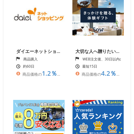
ダイエーネットショッピング
大切な人へ贈りたい、様々なテーマの体験ギフト【ソウ・エクスペリエンス】
商品購入
WEB注文後、30日以内の入金
約60日
最短15日
1.2％
4.2％
商品価格の
相当
商品価格の
相当