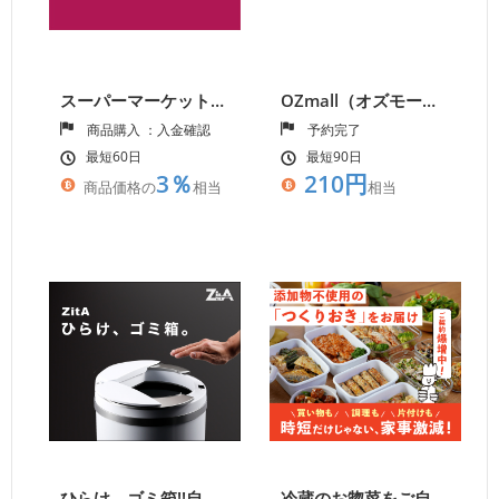
スーパーマーケット成城石井.com
OZmall（オズモール）
商品購入 ：入金確認
予約完了
最短60日
最短90日
3％
210円
商品価格の
相当
相当
ひらけ、ゴミ箱!!自動ゴミ箱のZitA【ジータ】
冷蔵のお惣菜をご自宅へお届け、働くパパ・ママへ宅配食サービス【シェフの無添つくりおき】