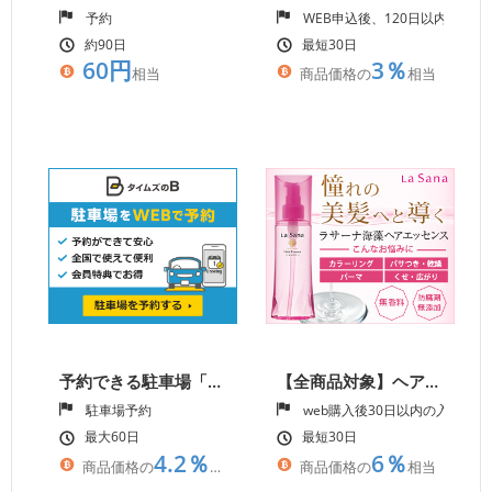
予約
WEB申込後、120日以内の商
約90日
最短30日
60円
3％
相当
商品価格の
相当
予約できる駐車場「タイムズのB」【タイムズ２４運営】
【全商品対象】ヘアケアの人気ブランド「ラサーナ」
駐車場予約
web購入後30日以内の入金確認
最大60日
最短30日
4.2％
6％
商品価格の
相当
商品価格の
相当