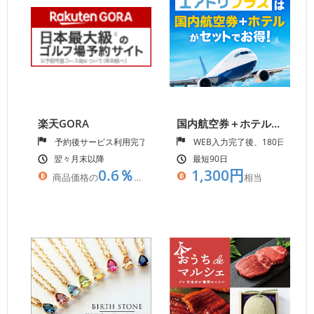
楽天GORA
国内航空券＋ホテルの予約なら【エアトリプラス】
予約後サービス利用完了
WEB入力完了後、180日以内
翌々月末以降
最短90日
0.6％
1,300円
商品価格の
相当
相当