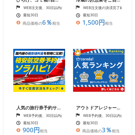
WEB注文後、30日以内の入金確認
WEB注文後の決済完了確認
最短30日
最短30日
6％
1,500円
商品価格の
相当
相当
人気の旅行券予約サイト【ソラハピ】
アウトドアレジャー専門予約サイト【SOTOASOBI（そとあそび）】
WEB予約後、30日以内の入金確認
WEB予約後、30日以内のツア
最短30日
最短30日
900円
3％
相当
商品価格の
相当