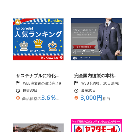
サステナブルに特化したギフトサイト【サステnaギフト】
完全国内縫製の本格オーダースーツ【HANABISHI】
WEB注文後の決済完了確認
WEB予約後、30日以内の来店
最短30日
最短30日
3.6％
3,000円
商品価格の
相当
相当