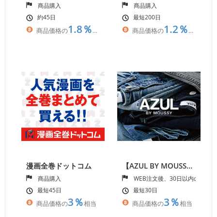
商品購入
商品購入
約45日
最短200日
1.8％
1.2％
商品価格の
相当
商品価格の
相当
漫画全巻ドットコム
【AZUL BY MOUSSY】ジーニングカジュアルベースのメンズ＆レディーススタイル
商品購入
WEB注文後、30日以内の入金
最短45日
最短30日
3％
3％
商品価格の
相当
商品価格の
相当