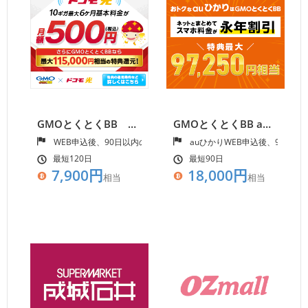
GMOとくとくBB ドコモ光(転用)
GMOとくとくBB auひかり(キャッシュバック)
WEB申込後、90日以内の開通工事完了
auひかりWEB申込後、90日
最短120日
最短90日
7,900円
18,000円
相当
相当