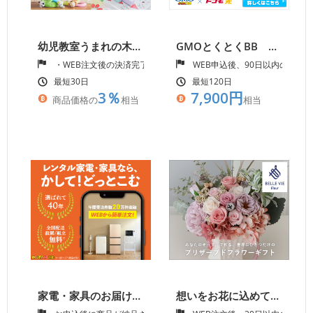
幼児教室うまれの木製知育玩具【GENI(ジェニ)公式オンラインショップ】
GMOとくとくBB ドコモ光(新規開通)
・WEB注文後の決済完了確認
WEB申込後、90日以内の開通
最短30日
最短120日
3％
7,900円
商品価格の
相当
相当
家電・家具のお届けレンタルサービス【かして！どっとこむ】ご成約
想いをお花に込めて【ベルビーフルール】