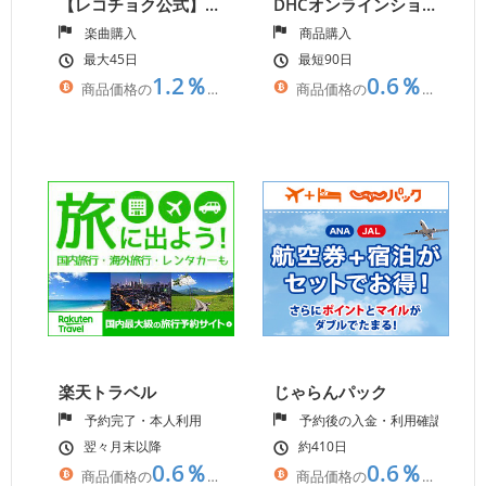
【レコチョク公式】日本最大級の音楽配信サイト
DHCオンラインショップ
楽曲購入
商品購入
最大45日
最短90日
1.2％
0.6％
商品価格の
相当
商品価格の
相当
楽天トラベル
じゃらんパック
予約完了・本人利用
予約後の入金・利用確認
翌々月末以降
約410日
0.6％
0.6％
商品価格の
相当
商品価格の
相当