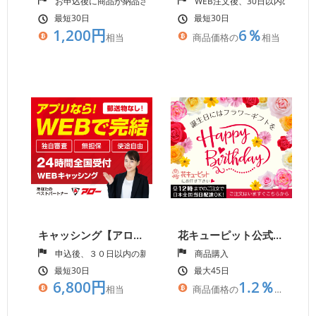
お申込後に商品が納品され、売上が発生した時点で成果
WEB注文後、30日以内の入金
最短30日
最短30日
1,200円
6％
相当
商品価格の
相当
キャッシング【アロー】
花キューピット公式サイト
申込後、３０日以内の新規契約成立
商品購入
最短30日
最大45日
6,800円
1.2％
相当
商品価格の
相当