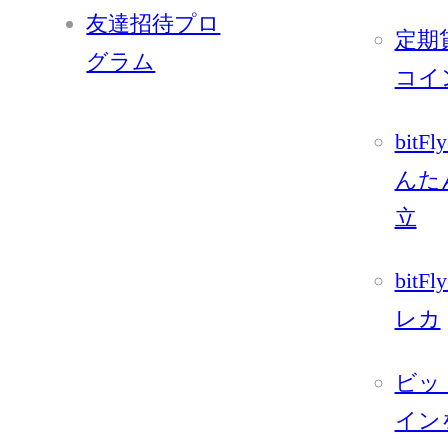
友達招待プロ
定期
グラム
コイ
bitFl
んた
立
bitFl
レカ
ビッ
イン