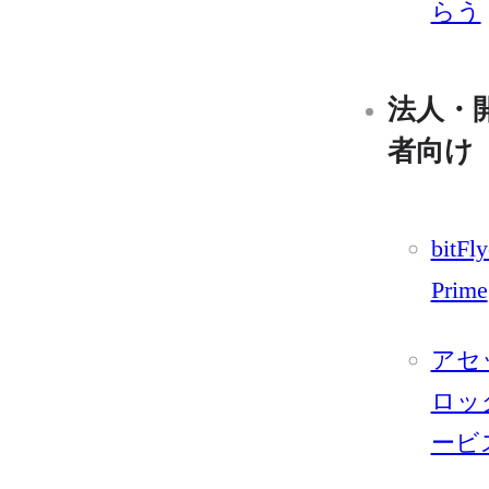
らう
法人・
者向け
bitFly
Prime
アセ
ロッ
ービ