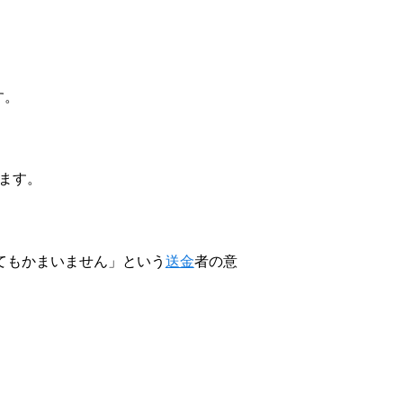
す。
ます。
てもかまいません」という
送金
者の意