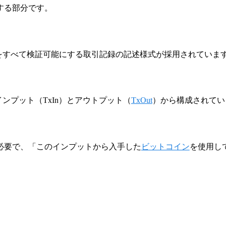
する部分です。
をすべて検証可能にする取引記録の記述様式が採用されていま
ンプット（TxIn）とアウトプット（
TxOut
）から構成されてい
必要で、「このインプットから入手した
ビットコイン
を使用し