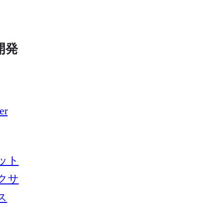
開発
er
ット
クサ
ス