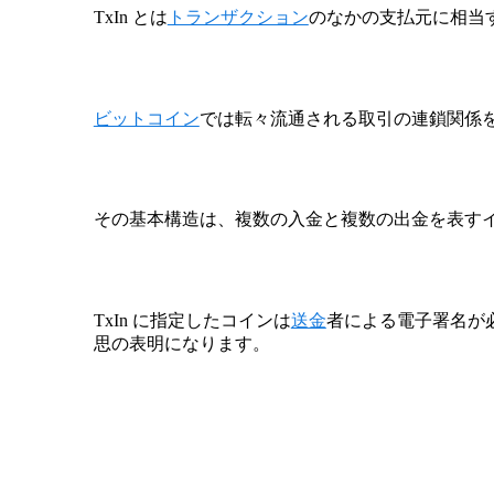
TxIn とは
トランザクション
のなかの支払元に相当
ビットコイン
では転々流通される取引の連鎖関係
その基本構造は、複数の入金と複数の出金を表すイ
TxIn に指定したコインは
送金
者による電子署名が
思の表明になります。