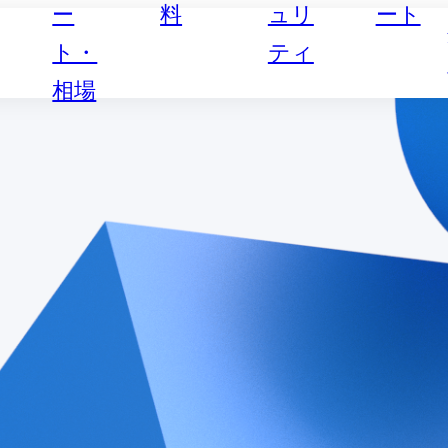
ー
料
ュリ
ート
ト・
ティ
相場