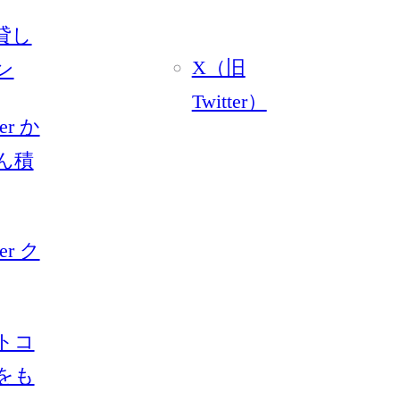
貸し
X（旧
ン
Twitter）
yer か
ん積
yer ク
トコ
をも