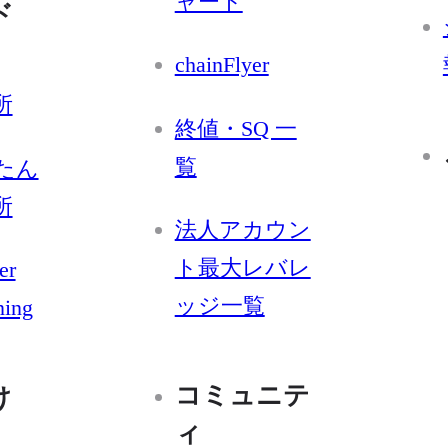
ャート
ド
chainFlyer
所
終値・SQ 一
覧
たん
所
法人アカウン
ト最大レバレ
er
ッジ一覧
ning
コミュニテ
け
ィ