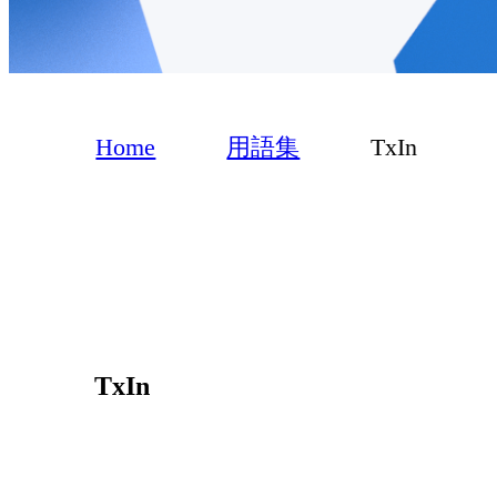
Home
用語集
TxIn
TxIn