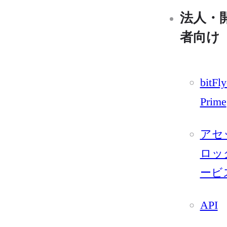
法人・
者向け
bitFly
Prime
アセ
ロッ
ービ
API