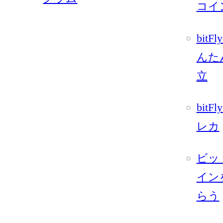
コイ
bitFl
んた
立
bitFl
レカ
ビッ
イン
らう