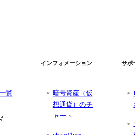
インフォメーション
サポ
一覧
暗号資産（仮
想通貨）のチ
ャート
ド
chainFlyer