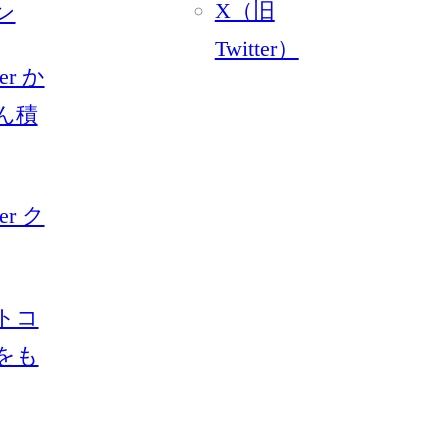
X（旧
ン
Twitter）
yer か
ん積
yer ク
トコ
をも