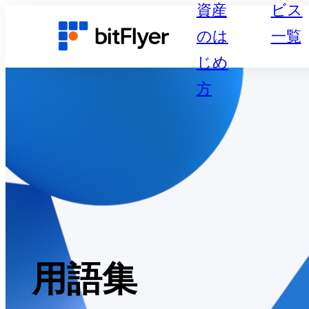
資産
ビス
のは
一覧
じめ
方
用語集