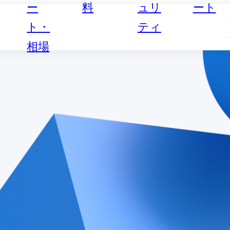
ー
料
ュリ
ート
ト・
ティ
相場