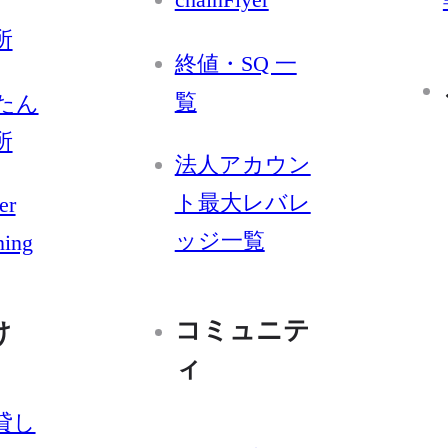
所
終値・SQ 一
覧
たん
所
法人アカウン
ト最大レバレ
er
ッジ一覧
ning
コミュニテ
け
ィ
貸し