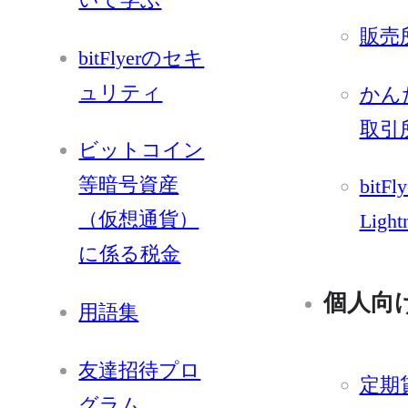
販売
bitFlyerのセキ
ュリティ
かん
取引
ビットコイン
等暗号資産
bitFly
（仮想通貨）
Light
に係る税金
個人向
用語集
友達招待プロ
定期
グラム