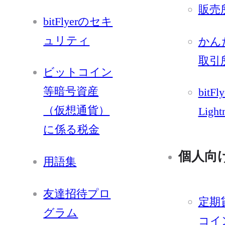
販売
bitFlyerのセキ
ュリティ
かん
取引
ビットコイン
等暗号資産
bitFly
（仮想通貨）
Light
に係る税金
個人向
用語集
友達招待プロ
定期
グラム
コイ