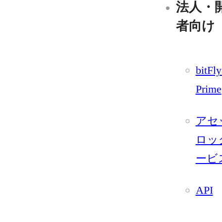
法人・
者向け
bitFly
Prime
アセ
ロッ
ービ
API