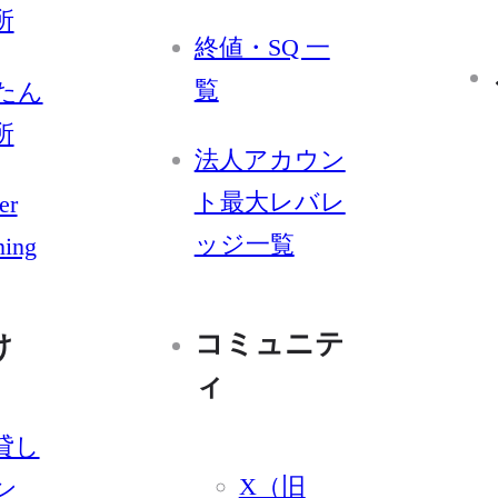
所
終値・SQ 一
覧
たん
所
法人アカウン
ト最大レバレ
er
ッジ一覧
ning
コミュニテ
け
ィ
貸し
X（旧
ン