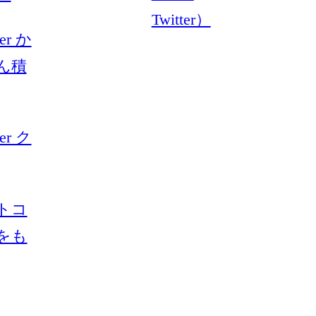
Twitter）
yer か
ん積
yer ク
トコ
をも