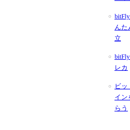
bitFl
んた
立
bitFl
レカ
ビッ
イン
らう