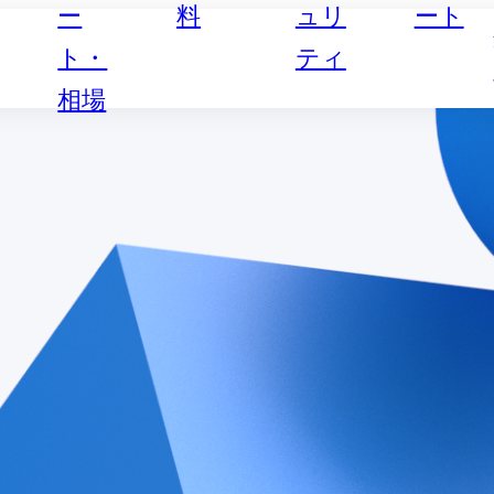
ー
料
ュリ
ート
ト・
ティ
相場