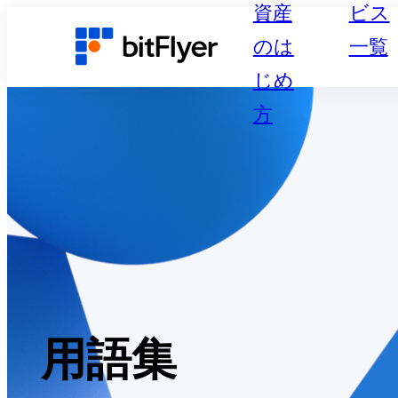
資産
ビス
のは
一覧
じめ
方
用語集