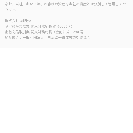
なお、当社においては、お客様の資産を当社の資産とは分別して管理してお
ります。
株式会社 bitFlyer
暗号資産交換業 関東財務局長 第 00003 号
金融商品取引業 関東財務局長（金商）第 3294 号
加入協会：一般社団法人 日本暗号資産等取引業協会