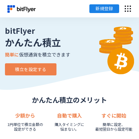
新規登録
English
bitFlyer
かんたん積立
ログイン
簡単に
仮想通貨を積立できます
新規登録
積立を設定する
暗号資産のはじめ方
サービス一覧
かんたん積立のメリット
チャート・相場
少額から
自動で購入
すぐに開始
1円単位で積立金額の
購入タイミングに
簡単に設定、
料金
設定ができる
悩まない。
最短翌日から設定可能