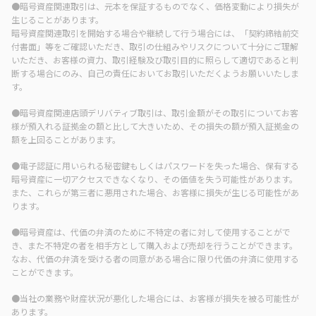
●暗号資産関連取引は、元本を保証するものでなく、価格変動により損失が
生じることがあります。
暗号資産関連取引を開始する場合や継続して行う場合には、「契約締結前交
付書面」等をご確認いただき、取引の仕組みやリスクについて十分にご理解
いただき、お客様の資力、取引経験及び取引目的に照らして適切であると判
断する場合にのみ、自己の責任においてお取引いただくようお願いいたしま
す。
●暗号資産関連店頭デリバティブ取引は、取引金額がその取引についてお客
様が預入れる証拠金の額と比して大きいため、その損失の額が預入証拠金の
額を上回ることがあります。
●電子認証に用いられる秘密鍵もしくはパスワードを失った場合、保有する
暗号資産に一切アクセスできなくなり、その価値を失う可能性があります。
また、これらが第三者に悪用された場合、お客様に損失が生じる可能性があ
ります。
●暗号資産は、代価の弁済のために不特定の者に対して使用することがで
き、また不特定の者を相手方として購入および売却を行うことができます。
なお、代価の弁済を受ける者の同意がある場合に限り代価の弁済に使用する
ことができます。
●当社の業務や財産状況が悪化した場合には、お客様が損失を被る可能性が
あります。