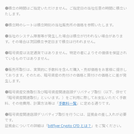
●積立の時間はご指定いただけません。ご指定日の当社任意の時間に積立い
たします。
●積立時のレートは積立時刻の当社販売所の価格を参照いたします。
●当社のシステム障害等が発生した場合は積立が行われない場合がありま
す。その場合は次回積立予定日まで積立は行われません。
●暗号資産は法定通貨ではありません。特定の者によりその価値を保証され
ているものではありません。
●販売所取引は、実質的に手数料を含んだ購入・売却価格をお客様に提示し
ております。そのため、暗号資産の売付けの価格と買付けの価格とに差が発
生します。
●暗号資産交換取引及び暗号資産関連店頭デリバティブ取引（以下、併せて
「暗号資産関連取引」といいます。）をご利用に際してお支払いただく手数
料、その他費用、計算方法等は「
手数料一覧
」に定める通りです。
●暗号資産関連店頭デリバティブ取引を行うには、証拠金の差し入れが必要
です。
証拠金についての詳細は「
bitFlyer Crypto CFD とは？
」をご覧ください。