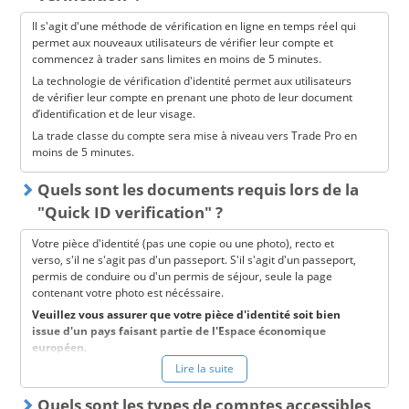
Il s'agit d'une méthode de vérification en ligne en temps réel qui
permet aux nouveaux utilisateurs de vérifier leur compte et
commencez à trader sans limites en moins de 5 minutes.
La technologie de vérification d'identité permet aux utilisateurs
de vérifier leur compte en prenant une photo de leur document
d’identification et de leur visage.
La trade classe du compte sera mise à niveau vers Trade Pro en
moins de 5 minutes.
Quels sont les documents requis lors de la
"Quick ID verification" ?
Votre pièce d'identité (pas une copie ou une photo), recto et
verso, s'il ne s'agit pas d'un passeport. S'il s'agit d'un passeport,
permis de conduire ou d'un permis de séjour, seule la page
contenant votre photo est nécéssaire.
Veuillez vous assurer que votre pièce d'identité soit bien
issue d'un pays faisant partie de l'Espace économique
européen.
Lire la suite
Notre système prendra également une photo en direct de votre
visage. Veuillez vous assurer que pendant que le système prend
la photo, votre visage est visible, aucun filtre n'est utilisé et aucun
Quels sont les types de comptes accessibles