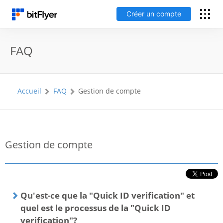
Créer un compte
English
FAQ
Connexion
Accueil
FAQ
Gestion de compte
Créer un compte
Frais
Gestion de compte
Support
Glossaire
Qu'est-ce que la "Quick ID verification" et
quel est le processus de la "Quick ID
Sécurité
verification"?