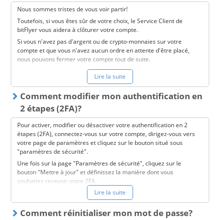
Nous sommes tristes de vous voir partir!
Toutefois, si vous êtes sûr de votre choix, le Service Client de
bitFlyer vous aidera à clôturer votre compte.
Si vous n'avez pas d'argent ou de crypto-monnaies sur votre
compte et que vous n'avez aucun ordre en attente d'être placé,
nous pouvons fermer votre compte tout de suite.
Si vous avez encore de l'argent ou des crypto-monnaies sur votre
Lire la suite
compte, nous devrons effectuer quelques étapes
supplémentaires avant de traiter votre demande. Veuillez
Comment modifier mon authentification en
contacter le Service Client de bitFlyer Europe directement
(info.eu@bitflyer.com) pour commencer les démarches de clôture
2 étapes (2FA)?
de compte.
Pour activer, modifier ou désactiver votre authentification en 2
Nous apprécions les commentaires de nos utilisateurs, donc si
étapes (2FA), connectez-vous sur votre compte, dirigez-vous vers
vous décidez de clôturer votre compte, n'hésitez pas à nous faire
votre page de paramètres et cliquez sur le bouton situé sous
savoir les raisons de votre départ!
"paramètres de sécurité".
Une fois sur la page "Paramètres de sécurité", cliquez sur le
bouton "Mettre à jour" et définissez la manière dont vous
souhaitez recevoir votre 2FA.
Lire la suite
Vous serez invité à confirmer votre identité avec votre méthode
actuelle de 2FA.
Comment réinitialiser mon mot de passe?
Une fois que vous avez entré le code envoyé par e-mail, SMS ou