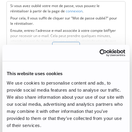
votre application d'authentification de choix, vous pouvez
Si vous avez oublié votre mot de passe, vous pouvez le
modifier votre 2FA.
réinitialiser à partir de la page de
connexion
.
Si les étapes ci-dessus ne fonctionnent pas, veuillez contacter:
Pour cela, Il vous suffit de cliquer sur "Mot de passe oublié?" pour
info.eu@bitflyer.com
le réinitialiser.
Ensuite, entrez l'adresse e-mail associée à votre compte bitFlyer
pour recevoir un e-mail. Cela peut prendre quelques minutes,
attendez avant de demander une nouvelle réinitialisation de mot
Lire la suite
de passe.
Une fois que vous avez cliqué sur le lien dans l'e-mail, vous
Comment mettre à jour mes informations
recevrez un SMS avec un code d'authentification.
personnelles?
Après avoir entré le code à 6 chiffres reçu par SMS, vous pouvez
créer un nouveau mot de passe. Pour des raisons de sécurité,
This website uses cookies
Vous avez déménagé ? Changé votre numéro de téléphone ? Fait
bitFlyer recommande de créer un nouveau mot de passe unique
une faute de frappe au moment de remplir vos informations
et qui ne ressemble pas à votre ancien mot de passe.
We use cookies to personalise content and ads, to
personnelles ?
Si vous rencontrez des problèmes avec la réinitialisation de votre
provide social media features and to analyse our traffic.
Ne vous inquiétez pas! Le Service Client de bitFlyer vous aidera à
mot de passe, veuillez contacter notre
Service Client
!
We also share information about your use of our site with
mettre à jour votre compte, tout en s'assurant de votre
confidentialité et sécurité.
our social media, advertising and analytics partners who
Pour nous assurer que vous êtes le vrai titulaire du compte
may combine it with other information that you’ve
Lire la suite
demandant les changements, nous vous demandons de bien
provided to them or that they’ve collected from your use
vouloir nous envoyez un e-mail avec l'adresse e-mail associée à
of their services.
votre compte bitFlyer
Pouvoir enregistrer une adresse externe