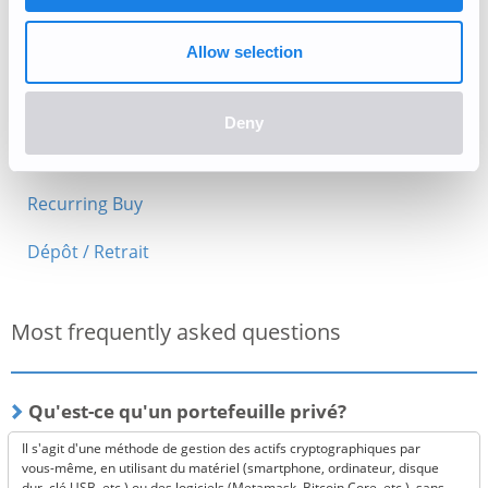
Acheter/Vendre
Allow selection
Trading/Lightning
Maintenance périodique
Deny
Dépôts PayPal (Actuellement Indisponible)
Recurring Buy
Dépôt / Retrait
Most frequently asked questions
Qu'est-ce qu'un portefeuille privé?
Il s'agit d'une méthode de gestion des actifs cryptographiques par
vous-même, en utilisant du matériel (smartphone, ordinateur, disque
dur, clé USB, etc.) ou des logiciels (Metamask, Bitcoin Core, etc.), sans