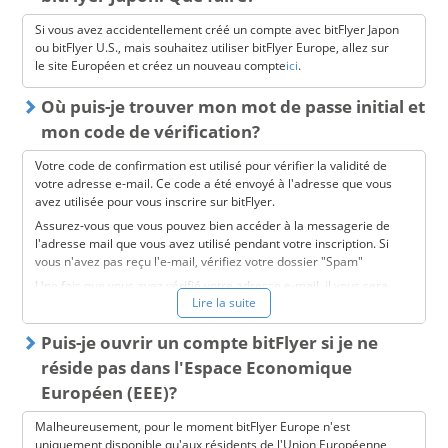
clôture de compte. Une fois votre compte clôturé, vous pourrez
provenant d’un virement bancaire ou d'un dépôt PayPal.
créer un compte chez bitFlyer Europe!
Si vous avez accidentellement créé un compte avec bitFlyer Japon
Lightning
, pour trader comme un pro!
ou bitFlyer U.S., mais souhaitez utiliser bitFlyer Europe, allez sur
le site Européen et créez un nouveau compte
ici
.
Comment acheter du Bitcoin sur Buy/Sell ?
Si en revanche vous voulez acheter des Bitcoins avec un solde en
Où puis-je trouver mon mot de passe initial et
Euros, c’est sur Buy/Sell qu’il faudra vous diriger.
mon code de vérification?
Pour commencer il faut alimenter votre compte en réalisant un
dépôt en Euros. Là encore vous avez le choix sur la méthode:
Votre code de confirmation est utilisé pour vérifier la validité de
Via un virement bancaire classique (attention, cela peut
votre adresse e-mail. Ce code a été envoyé à l'adresse que vous
prendre un peu de temps)
avez utilisée pour vous inscrire sur bitFlyer.
Via votre compte PayPal (c’est nouveau et c’est presque
Assurez-vous que vous pouvez bien accéder à la messagerie de
instantané)
l'adresse mail que vous avez utilisé pendant votre inscription. Si
vous n'avez pas reçu l'e-mail, vérifiez votre dossier "Spam"
Une fois l’argent viré sur votre compte bitFlyer, vous pouvez
Une fois que vous avez vérifié votre adresse e-mail, il vous sera
procéder à l’achat.
Lire la suite
demandé de créer un mot de passe. Si vous avez déjà créé un
Direction la section
Buy/Sell
de bitFlyer
mot de passe, mais que vous ne vous en souvenez plus, veuillez
Sur l’onglet BTC/EUR, cliquez sur le bouton “BUY”
utiliser la fonction de
Puis-je ouvrir un compte bitFlyer si je ne
récupération de mot de passe
.
Indiquez le montant en Euros ou en BTC que vous souhaitez
* Assurez-vous d'utiliser un mot de passe complexe afin
réside pas dans l'Espace Economique
acheter
d'augmenter la sécurité de votre compte. bitFlyer recommande
Européen (EEE)?
Vérifiez le montant de votre commande et cliquez sur
également de ne pas utiliser le même mot de passe que celui
“Confirmer"
utilisé sur d'autres services
Malheureusement, pour le moment bitFlyer Europe n'est
C’est fait! Vos Bitcoins sont directement transférés sur votre
uniquement disponible qu'aux résidents de l'Union Européenne
wallet bitFlyer!