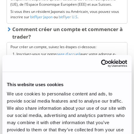
(UE), de l'Espace Economique Européen (EEE) et aux Suisses.
Si vous êtes un résident Japonais ou Américain, vous pouvez vous
Comment acheter du Bitcoin de façon régulière ?
inscrire sur
bitFlyer Japon
ou
bitFlyer U.S
.
Il n’est pas toujours simple de savoir exactement quand acheter
du Bitcoin. Mais avec l'achat récurrent, vous pouvez atténuer le
Comment créer un compte et commencer à
risque de fluctuation des prix en investissant le même montant de
façon constante.
trader?
Le principe est très simple
Pour créer un compte, suivez les étapes ci-dessous:
Rendez vous sur la section «
Achat Récurrent
» de bitFlyer
Inscrivez-vous sur notre
page d'accueil
avec votre adresse e-
Définissez une fréquence (quotidienne, hebdomadaire,
mail
bimensuelle ou mensuelle)
Confirmez votre adresse e-mail (si vous n'avez pas reçu l'e-
Choisissez un montant (à partir de €10 et jusqu’à €10000)
mail, veuillez vérifier votre dossier 'SPAM').
Vérifiez votre programme et commencez à investir de
Configurez votre mot de passe et acceptez nos Conditions
manière intelligente !
Générales
Pour d’avantage de détails sur l’achat récurrent de bitFlyer,
This website uses cookies
Ensuite, il vous suffit de remplir vos informations personnelles
rendez vous sur cette
page dédiée
.
pour commencer à trader!
We use cookies to personalise content and ads, to
Comment acheter du Bitcoin sur bitFlyer Lightning ?
provide social media features and to analyse our traffic.
Pour les résidents de quels pays les services
La première étape est la même que pour Buy/Sell, vous devez
We also share information about your use of our site with
de bitFlyer ne sont-ils pas disponibles ?
d’abord transférer de l’argent sur votre compte bitFlyer. Une fois
our social media, advertising and analytics partners who
le virement effectué, vous pouvez acheter des Bitcoins sur
À l'heure actuelle, bitFlyer ne propose pas de services aux
may combine it with other information that you’ve
Lightning.
résidents des pays suivants : Afghanistan, Algérie, Samoa
provided to them or that they’ve collected from your use
Rendez-vous sur la plateforme
bitFlyer Lightning
américaines, Arménie, Azerbaïdjan, Bahamas, Biélorussie,