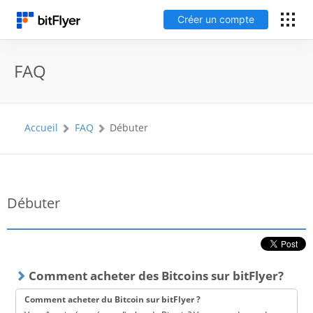
Créer un compte
English
FAQ
Connexion
Accueil
FAQ
Débuter
Créer un compte
Frais
Débuter
Support
Glossaire
Comment acheter des Bitcoins sur bitFlyer?
Sécurité
Comment acheter du Bitcoin sur bitFlyer ?