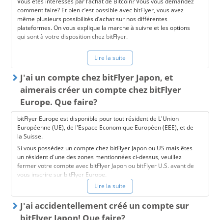
Vous êtes intéressés par l’achat de Bitcoin? Vous vous demandez
comment faire? Et bien c’est possible avec bitFlyer, vous avez
même plusieurs possibilités d’achat sur nos différentes
plateformes. On vous explique la marche à suivre et les options
qui sont à votre disposition chez bitFlyer.
Première étape, si vous n’êtes pas encore client chez nous, vous
Lire la suite
devez vous inscrire en créant un compte bitFlyer.
J'ai un compte chez bitFlyer Japon, et
Le processus se fait en plusieurs étapes mais reste simple.
aimerais créer un compte chez bitFlyer
Rendez-vous sur notre page d’accueil et entrez votre adresse
email (celle-ci sera utilisée et liée à votre compte) nous vous
Europe. Que faire?
envoyons alors un email de confirmation.
Validez votre inscription en cliquant sur le lien dans l’email
bitFlyer Europe est disponible pour tout résident de L'Union
reçu.
Européenne (UE), de l'Espace Economique Européen (EEE), et de
Poursuivez votre inscription en renseignant quelques données
la Suisse.
personnelles.
Si vous possédez un compte chez bitFlyer Japon ou US mais êtes
Nous vous conseillons de fournir et faire vérifier une pièce
un résident d'une des zones mentionnées ci-dessus, veuillez
d’identité et un justificatif de domicile pour passer Trade Pro,
fermer votre compte avec bitFlyer Japon ou bitFlyer U.S. avant de
et utiliser notre plateforme sans limites!
vous inscrire sur bitFlyer Europe.
Lire la suite
Nous ne pourrons pas accepter votre compte européen avant la
Et voilà, vous êtes maintenant enregistrés chez nous et prêts à
clôture de votre compte japonais ou americain.
acheter des Bitcoins sur bitFlyer! Trois options s’offrent à vous
J'ai accidentellement créé un compte sur
Pour clôturer votre compte chez bitFlyer Japon ou US, contactez le
(consultez nos articles de blog pour en savoir plus):
Service Client de bitFlyer Europe et nous ils s'occuperont de la
bitFlyer Japon! Que faire?
Buy/Sell
, pour acheter facilement des bitcoins avec des fonds