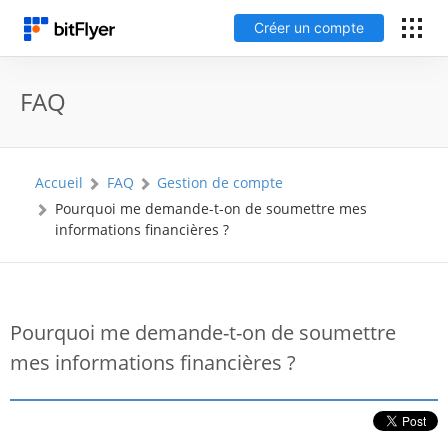
Créer un compte
English
FAQ
Connexion
Accueil
FAQ
Gestion de compte
Créer un compte
Pourquoi me demande-t-on de soumettre mes
informations financières ?
Frais
Support
Pourquoi me demande-t-on de soumettre
mes informations financières ?
Glossaire
Sécurité