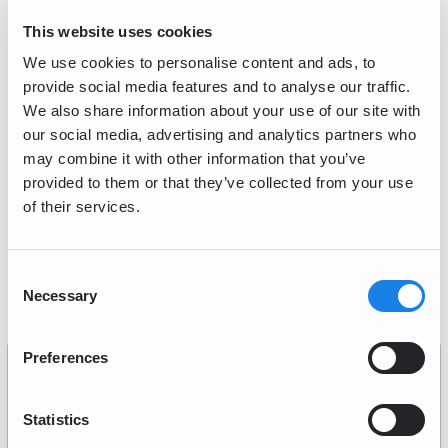
Trading/Lightning
This website uses cookies
Maintenance périodique
We use cookies to personalise content and ads, to
Dépôts PayPal (Actuellement Indisponible)
provide social media features and to analyse our traffic.
We also share information about your use of our site with
Recurring Buy
our social media, advertising and analytics partners who
may combine it with other information that you’ve
Dépôt / Retrait
provided to them or that they’ve collected from your use
of their services.
Most frequently asked questions
Consent
Necessary
Selection
Qu'est-ce qu'un portefeuille privé?
Il s'agit d'une méthode de gestion des actifs cryptographiques par
Preferences
vous-même, en utilisant du matériel (smartphone, ordinateur, disque
dur, clé USB, etc.) ou des logiciels (Metamask, Bitcoin Core, etc.), sans
passer par une société d'échange d'actifs cryptographiques.
Statistics
En général, cette méthode permet au client, propriétaire des actifs