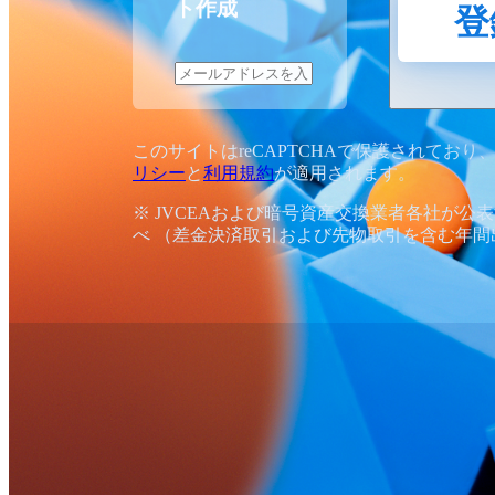
ト作成
登
このサイトはreCAPTCHAで保護されており、G
リシー
と
利用規約
が適用されます。
※ JVCEAおよび暗号資産交換業者各社が公
べ （差金決済取引および先物取引を含む年間出来高