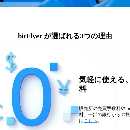
bitFlyer が選ばれる3つの理由
気軽に使える
料
販売所の売買手数料や bitFl
料、一部の銀行からの振
は
こちら
。