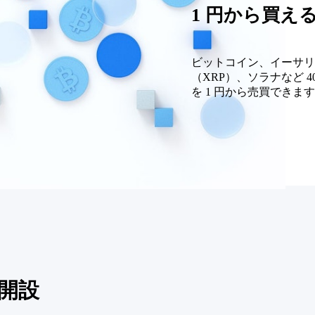
1 円から買え
ビットコイン、イーサリ
（XRP）、ソラナなど 
を 1 円から売買できま
座開設