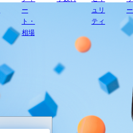
ス
ー
ュリ
ト・
ティ
相場