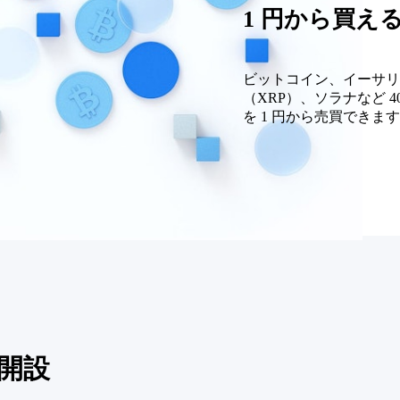
1 円から買え
ビットコイン、イーサリ
（XRP）、ソラナなど 
を 1 円から売買できま
座開設