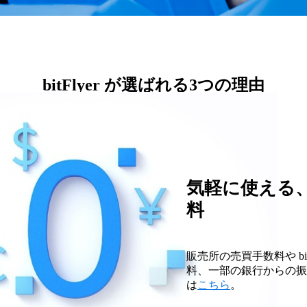
bitFlyer が選ばれる3つの理由
気軽に使える
料
販売所の売買手数料や bitFl
料、一部の銀行からの振
は
こちら
。