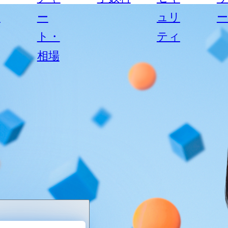
ス
ー
ュリ
ト・
ティ
相場