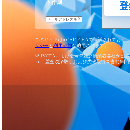
ト作成
登
このサイトはreCAPTCHAで保護されており、G
リシー
と
利用規約
が適用されます。
※ JVCEAおよび暗号資産交換業者各社が公
べ （差金決済取引および先物取引を含む年間出来高