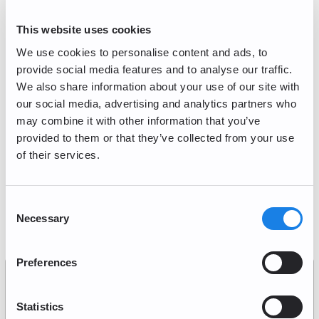
Trading/Lightning
This website uses cookies
Maintenance périodique
We use cookies to personalise content and ads, to
provide social media features and to analyse our traffic.
Dépôts PayPal (Actuellement Indisponible)
We also share information about your use of our site with
our social media, advertising and analytics partners who
Recurring Buy
may combine it with other information that you’ve
provided to them or that they’ve collected from your use
Dépôt / Retrait
of their services.
Most frequently asked questions
Consent
Necessary
Selection
Qu'est-ce qu'un portefeuille privé?
Preferences
Il s'agit d'une méthode de gestion des actifs cryptographiques par
vous-même, en utilisant du matériel (smartphone, ordinateur, disque
dur, clé USB, etc.) ou des logiciels (Metamask, Bitcoin Core, etc.), sans
Statistics
passer par une société d'échange d'actifs cryptographiques.