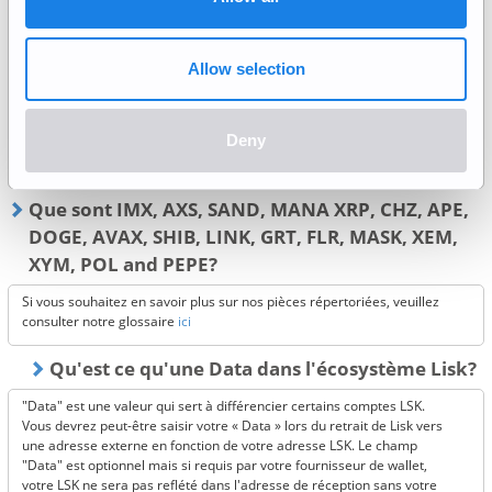
vous-même, en utilisant du matériel (smartphone, ordinateur, disque
dur, clé USB, etc.) ou des logiciels (Metamask, Bitcoin Core, etc.), sans
passer par une société d'échange d'actifs cryptographiques.
Allow selection
En général, cette méthode permet au client, propriétaire des actifs
cryptographiques, de gérer directement la clé privée et de contrôler
directement le transfert des actifs cryptographiques.
Deny
Veuillez contacter le prestataire de services pour obtenir des
informations spécifiques sur l'utilisation de ce service.
Que sont IMX, AXS, SAND, MANA XRP, CHZ, APE,
DOGE, AVAX, SHIB, LINK, GRT, FLR, MASK, XEM,
XYM, POL and PEPE?
Si vous souhaitez en savoir plus sur nos pièces répertoriées, veuillez
consulter notre glossaire
ici
Qu'est ce qu'une Data dans l'écosystème Lisk?
"Data" est une valeur qui sert à différencier certains comptes LSK.
Vous devrez peut-être saisir votre « Data » lors du retrait de Lisk vers
une adresse externe en fonction de votre adresse LSK. Le champ
"Data" est optionnel mais si requis par votre fournisseur de wallet,
votre LSK ne sera pas reflété dans l'adresse de réception sans votre