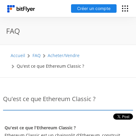
Créer un compte
English
FAQ
Connexion
Accueil
FAQ
Acheter/Vendre
Créer un compte
Qu'est ce que Ethereum Classic ?
Frais
Support
Qu'est ce que Ethereum Classic ?
Glossaire
Sécurité
Qu'est ce que l'Ethereum Classic ?
Ethereum Classic est un chainsplit d'Ethereum, construit