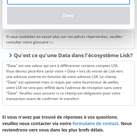
Que sont IMX, AXS, SAND, MANA XRP, CHZ, APE,
Deny
DOGE, AVAX, SHIB, LINK, GRT, FLR, MASK, XEM,
XYM, POL and PEPE?
Si vous souhaitez en savoir plus sur nos pièces répertoriées, veuillez
consulter notre glossaire
ici
Qu'est ce qu'une Data dans l'écosystème Lisk?
"Data" est une valeur qui sert à différencier certains comptes LSK.
Vous devrez peut-être saisir votre « Data » lors du retrait de Lisk vers
une adresse externe en fonction de votre adresse LSK. Le champ
"Data" est optionnel mais si requis par votre fournisseur de wallet,
votre LSK ne sera pas reflété dans l'adresse de réception sans votre
"Data". Veuillez vous assurer si ce champ est obligatoire pour votre
transaction avant de confirmer le transfert.
Si vous n'avez pas trouvé de réponses à vos questions,
veuillez nous contacter via notre
formulaire de contact
. Nous
reviendrons vers vous dans les plus brefs délais.