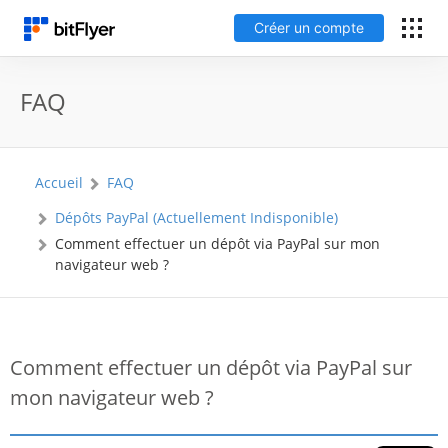
Créer un compte
English
FAQ
Connexion
Accueil
FAQ
Créer un compte
Dépôts PayPal (Actuellement Indisponible)
Comment effectuer un dépôt via PayPal sur mon
Frais
navigateur web ?
Support
Glossaire
Comment effectuer un dépôt via PayPal sur
mon navigateur web ?
Sécurité