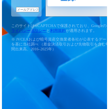
このサイトはreCAPTCHAで保護されており、Googleの
ライバシーポリシー
と
利用規約
が適用されます。
※ JVCEAおよび暗号資産交換業者各社が公表するデー
を基に当社調べ （差金決済取引および先物取引を含む
間出来高、2016–2025年）