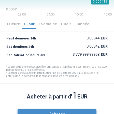
0,000415
0,00041
22:00
04:00
10:00
16:00
1 Heure
1 Jour
1 Semaine
1 Mois
1 Année
EUR
Haut dernières 24h
0,00044
EUR
Bas dernières 24h
0,00042
EUR
3 779 999,99958
Capitalisation boursière
*Le prix de référence est calculé en utilisant le prix médiant à cet instant. Le prix actuel
peut différer du prix de référence.
*Ce token a été ajouté sur notre plateforme le 10 octobre 2024 à 10h00. Les prix
antérieurs à la date d'ajout ne sont affichés qu'à titre indicatif.
1
Acheter à partir d'
EUR
Acheter