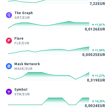
7,22
EUR
The Graph
GRT/EUR
+1,61
%
0,0126
EUR
Flare
FLR/EUR
+1,94
%
0,00525
EUR
Mask Network
MASK/EUR
+1,27
%
0,319
EUR
Symbol
XYM/EUR
+4,35
%
0,0024
EUR