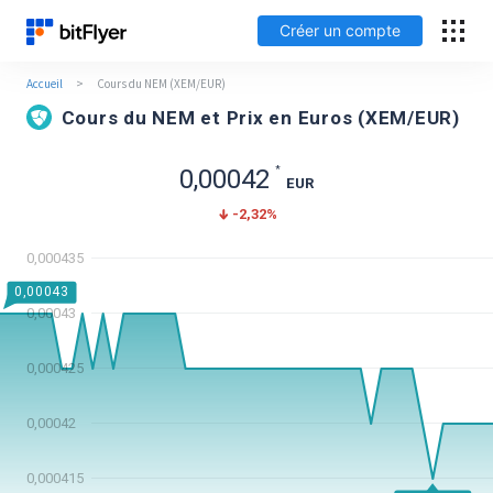
Créer un compte
Accueil
>
Cours du NEM (XEM/EUR)
English
Cours du NEM et Prix en Euros (XEM/EUR)
Connexion
*
0,00042
EUR
-2,32
%
Créer un compte
0,000435
Frais
0,00043
0,00043
Support
0,000425
Glossaire
0,00042
Sécurité
0,000415