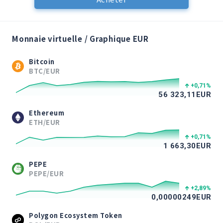
Monnaie virtuelle / Graphique EUR
Bitcoin
BTC/EUR
+0,71
%
56 323,11
EUR
Ethereum
ETH/EUR
+0,71
%
1 663,30
EUR
PEPE
PEPE/EUR
+2,89
%
0,00000249
EUR
Polygon Ecosystem Token