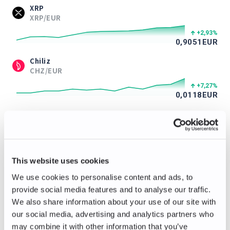
XRP
XRP/EUR
+2,93
%
0,9051
EUR
Chiliz
CHZ/EUR
+7,27
%
0,0118
EUR
ApeCoin
APE/EUR
+0,88
%
0,115
EUR
This website uses cookies
Immutable
IMX/EUR
We use cookies to personalise content and ads, to
provide social media features and to analyse our traffic.
+3,16
%
0,098
EUR
We also share information about your use of our site with
our social media, advertising and analytics partners who
Axie Infinity
may combine it with other information that you’ve
AXS/EUR