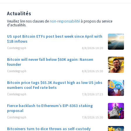
Actualités
Veuillez lire nos clauses de
non-responsabilité
à propos du service
d'actualités.
US spot Bitcoin ETFs post best week since April with
$1B inflows
Cointelegraph
8/8/2026 18:20
Bitcoin will never fall below $60K again: Nansen
founder
Cointelegraph
8/8/2026 15:30
Bitcoin price tags $65.3K August high as low US jobs
numbers cool Fed rate bets
Cointelegraph
7/8/2026 17:23
Fierce backlash to Ethereum’s EIP-8363 staking
proposal
Cointelegraph
7/8/2026 15:30
Bitcoiners turn to dice throws as self-custody