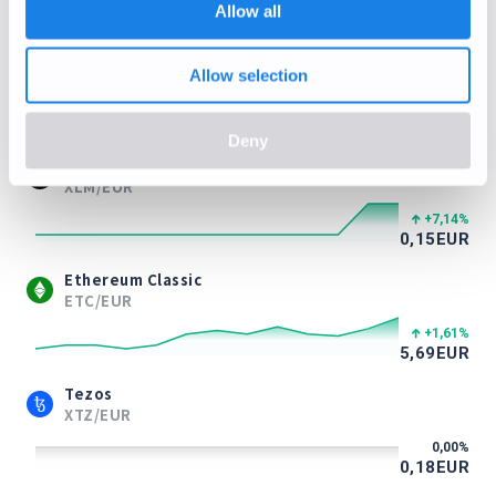
0,71
EUR
Allow all
Litecoin
LTC/EUR
Allow selection
+0,20
%
39,64
EUR
Deny
Stellar Lumens
XLM/EUR
+7,14
%
0,15
EUR
Ethereum Classic
ETC/EUR
+1,61
%
5,69
EUR
Tezos
XTZ/EUR
0,00
%
0,18
EUR