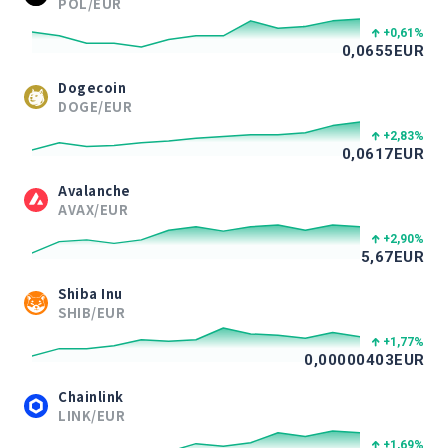
POL/EUR
+0,61
%
0,0655
EUR
Dogecoin
DOGE/EUR
+2,83
%
0,0617
EUR
Avalanche
AVAX/EUR
+2,90
%
5,67
EUR
Shiba Inu
SHIB/EUR
+1,77
%
0,00000403
EUR
Chainlink
LINK/EUR
+1,69
%