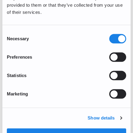
provided to them or that they’ve collected from your use
+2,60
%
of their services.
0,79
EUR
Sandbox
SAND/EUR
Consent
Necessary
+1,97
%
Selection
0,0363
EUR
Decentraland
Preferences
MANA/EUR
+2,82
%
0,0584
EUR
Statistics
Bitcoin Cash
BCH/EUR
Marketing
+1,09
%
187,98
EUR
Polkadot
Show details
DOT/EUR
+2,90
%