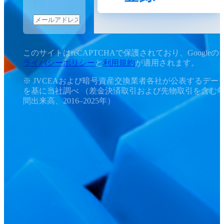
このサイトはreCAPTCHAで保護されており、Googleの
ライバシーポリシー
と
利用規約
が適用されます。
※ JVCEAおよび暗号資産交換業者各社が公表するデー
を基に当社調べ （差金決済取引および先物取引を含む
間出来高、2016–2025年）