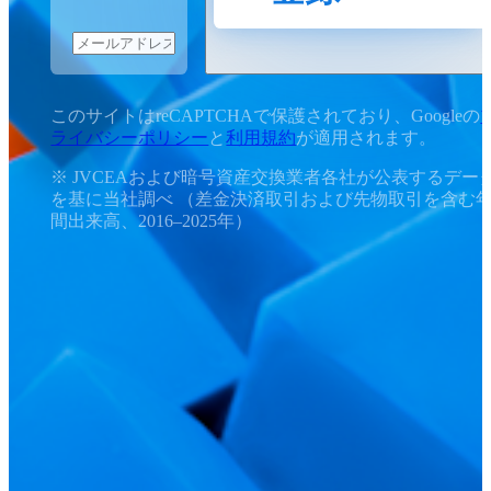
このサイトはreCAPTCHAで保護されており、Googleの
ライバシーポリシー
と
利用規約
が適用されます。
※ JVCEAおよび暗号資産交換業者各社が公表するデー
を基に当社調べ （差金決済取引および先物取引を含む
間出来高、2016–2025年）