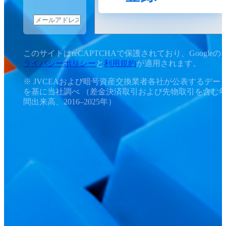
このサイトはreCAPTCHAで保護されており、Googleの
ライバシーポリシー
と
利用規約
が適用されます。
※ JVCEAおよび暗号資産交換業者各社が公表するデー
を基に当社調べ （差金決済取引および先物取引を含む
間出来高、2016–2025年）