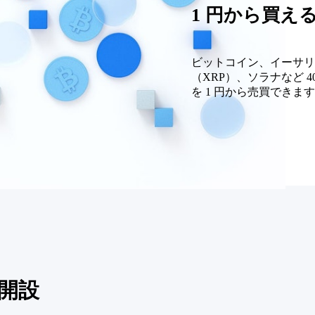
1 円から買え
ビットコイン、イーサリ
（XRP）、ソラナなど 
を 1 円から売買できま
座開設