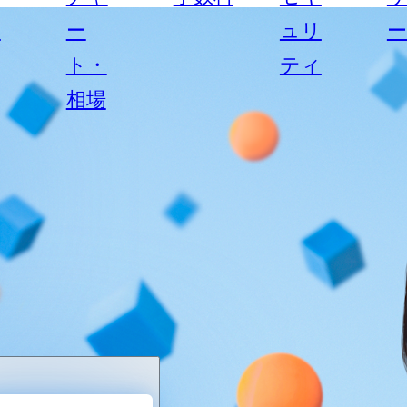
ス
ー
ュリ
ト・
ティ
相場