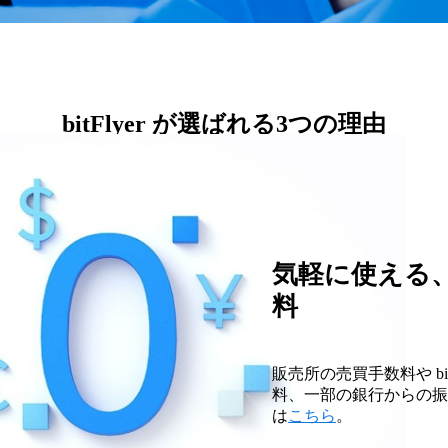
bitFlyer が選ばれる3つの理由
気軽に使える
料
販売所の売買手数料や bitFl
料、一部の銀行からの振
は
こちら
。