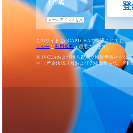
ト作成
登
このサイトはreCAPTCHAで保護されており、G
リシー
と
利用規約
が適用されます。
※ JVCEAおよび暗号資産交換業者各社が公
べ （差金決済取引および先物取引を含む年間出来高